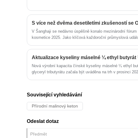
V Šanghaji se nedávno úspěšně konalo mezinárodní fórum 
kosmetice 2025. Jako klíčová každoroční průmyslová udál
platformu pro výměnu a spolupráci.
Nová výrobní kapacita čínské kyseliny máselné ¼ ethyl bu
glyceryl tributyrátu začala být uváděna na trh v prosinci 20
Související vyhledávání
Přírodní malinový keton
Odeslat dotaz