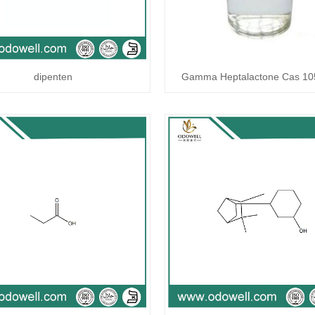
dipenten
Gamma Heptalactone Cas 10