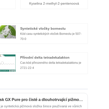
Kyselina 2-methyl-2-pentenoová
Syntetické vločky borneolu
Kód casu syntetických vloček Borneolu je 507-
70-0
Přírodní delta tetradekalakton
Cas kód přirozeného delta tetradekalaktonu je
2721-22-4
​ODOWELL doporučuje Musk GX Pure pro čisté a dlouhotrvající pižmové aplikace
je syntetická pižmová složka široce používaná ve vůních