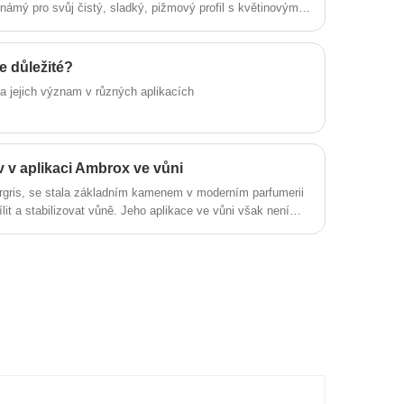
známý pro svůj čistý, sladký, pižmový profil s květinovými a
 klíčový materiál pro vývoj moderních vůní.
e důležité?
a jejich význam v různých aplikacích
v v aplikaci Ambrox ve vůni
gris, se stala základním kamenem v moderním parfumerii
lit a stabilizovat vůně. Jeho aplikace ve vůni však není
 do tří nejběžnějších překážek spojených s Ambroxem a
 překonat, se zvláštním zaměřením na nákladově efektivní a
ný v Číně.