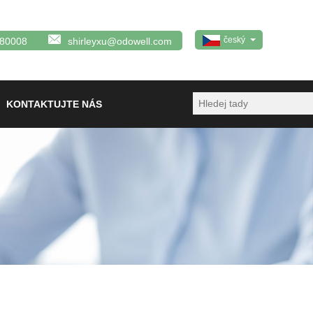
český
380008
shirleyxu@odowell.com
KONTAKTUJTE NÁS