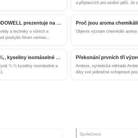
a přípravcích pro osobní péči. Je 
dřevitými nuancemi, což z něj činí
​S více než dvěma desetiletími zkušeností se ODOWELL prezentuje na Mezinárodním fóru vědy a technologie o vůních a kosmetice 2025
Proč jsou aroma chemikáli
vědy a techniky o vůních a
Objevte význam chemikálií aroma 
ost poskytlo fórum cennou
Aktualizace kyseliny máselné ¼ ethyl butyrát ¼ , kyseliny isomáselné a glyceryl tributyrátu
Překonání prvních tří výze
tyrát ¼ ¼ kyseliny isomáselné a
Ambrox, syntetická náhrada Amber
21.
díky své jedinečné schopnosti posí
bez výzev. Tento článek se ponoří
zkoumá potenciální řešení, jak je
vysoce kvalitní Ambrox produkova