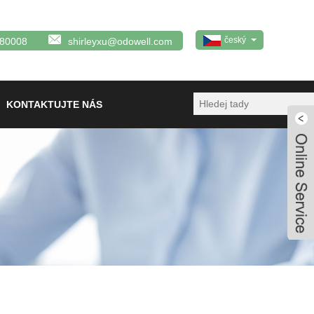
český
380008
shirleyxu@odowell.com
KONTAKTUJTE NÁS