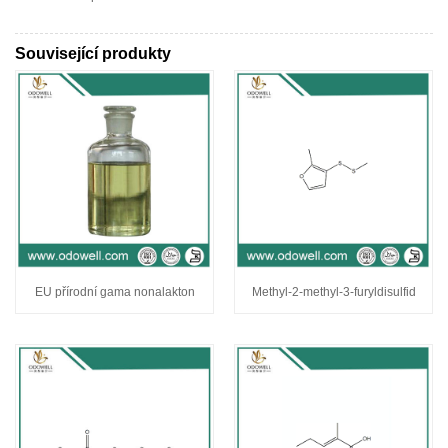
Související produkty
EU přírodní gama nonalakton
Methyl-2-methyl-3-furyldisulfid