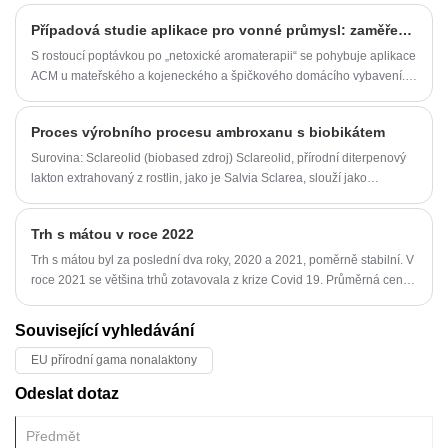
přirozený 2-methylbutylacetát.
Případová studie aplikace pro vonné průmysl: zaměření na inovativní postupy Ddom (ACM)
S rostoucí poptávkou po „netoxické aromaterapii“ se pohybuje aplikace
ACM u mateřského a kojeneckého a špičkového domácího vybavení.
Například nová značka plánuje spuštění „aromaterapie specifické pro
dětskou místnost“ založenou na ACM, což dále rozšiřuje
Proces výrobního procesu ambroxanu s biobikátem
specializovaný trh.
Surovina: Sclareolid (biobased zdroj) Sclareolid, přírodní diterpenový
lakton extrahovaný z rostlin, jako je Salvia Sclarea, slouží jako
obnovitelný prekurzor syntézy ambroxanu.
Trh s mátou v roce 2022
Trh s mátou byl za poslední dva roky, 2020 a 2021, poměrně stabilní. V
roce 2021 se většina trhů zotavovala z krize Covid 19. Průměrná cena
v dolaru v roce 2021 zůstala na 74 Rs/USD s nejvyšší na 76,50 Rs a
nejnižší na 72 Rs/USD.
Související vyhledávání
EU přírodní gama nonalaktony
Odeslat dotaz