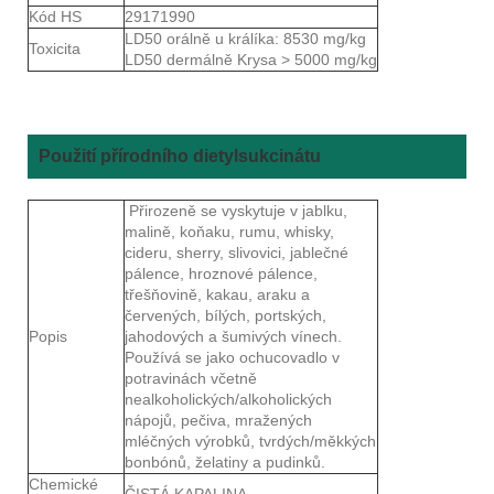
Kód HS
29171990
LD50 orálně u králíka: 8530 mg/kg
Toxicita
LD50 dermálně Krysa > 5000 mg/kg
Použití přírodního dietylsukcinátu
Přirozeně se vyskytuje v jablku,
malině, koňaku, rumu, whisky,
cideru, sherry, slivovici, jablečné
pálence, hroznové pálence,
třešňovině, kakau, araku a
červených, bílých, portských,
Popis
jahodových a šumivých vínech.
Používá se jako ochucovadlo v
potravinách včetně
nealkoholických/alkoholických
nápojů, pečiva, mražených
mléčných výrobků, tvrdých/měkkých
bonbónů, želatiny a pudinků.
Chemické
ČISTÁ KAPALINA