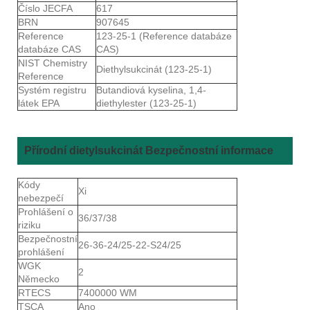
Číslo JECFA
617
BRN
907645
Reference
123-25-1 (Reference databáze
databáze CAS
CAS)
NIST Chemistry
Diethylsukcinát (123-25-1)
Reference
Systém registru
Butandiová kyselina, 1,4-
látek EPA
diethylester (123-25-1)
Přírodní dietylsukcinát Bezpečnostní informace
Kódy
Xi
nebezpečí
Prohlášení o
36/37/38
riziku
Bezpečnostní
26-36-24/25-22-S24/25
prohlášení
WGK
2
Německo
RTECS
7400000 WM
TSCA
Ano