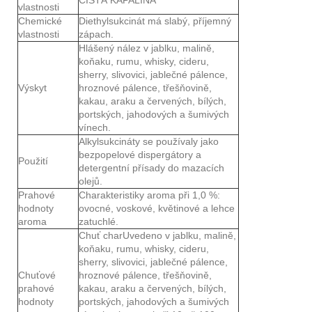
vlastnosti
Chemické
Diethylsukcinát má slabý, příjemný
vlastnosti
zápach.
Hlášený nález v jablku, malině,
koňaku, rumu, whisky, cideru,
sherry, slivovici, jablečné pálence,
Výskyt
hroznové pálence, třešňovině,
kakau, araku a červených, bílých,
portských, jahodových a šumivých
vínech.
Alkylsukcináty se používaly jako
bezpopelové dispergátory a
Použití
detergentní přísady do mazacích
olejů.
Prahové
Charakteristiky aroma při 1,0 %:
hodnoty
ovocné, voskové, květinové a lehce
aroma
zatuchlé.
Chuť charUvedeno v jablku, malině,
koňaku, rumu, whisky, cideru,
sherry, slivovici, jablečné pálence,
Chuťové
hroznové pálence, třešňovině,
prahové
kakau, araku a červených, bílých,
hodnoty
portských, jahodových a šumivých