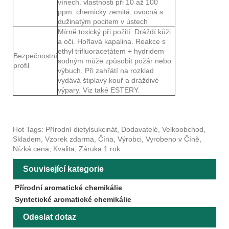
vínech. vlastnosti při 10 až 100
ppm: chemicky zemitá, ovocná s
dužinatým pocitem v ústech
Mírně toxický při požití. Dráždí kůži
a oči. Hořlavá kapalina. Reakce s
ethyl trifluoracetátem + hydridem
Bezpečnostní
sodným může způsobit požár nebo
profil
výbuch. Při zahřátí na rozklad
vydává štiplavý kouř a dráždivé
výpary. Viz také ESTERY.
Hot Tags: Přírodní dietylsukcinát, Dodavatelé, Velkoobchod,
Skladem, Vzorek zdarma, Čína, Výrobci, Vyrobeno v Číně,
Nízká cena, Kvalita, Záruka 1 rok
Související kategorie
Přírodní aromatické chemikálie
Syntetické aromatické chemikálie
Odeslat dotaz