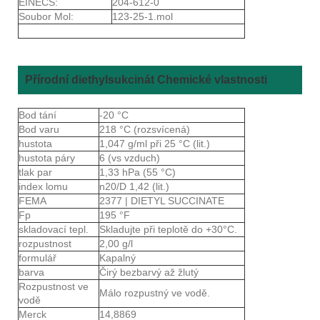
EINECS:
204-612-0
Soubor Mol:
123-25-1.mol
Přírodní diethylsukcinát Chemické vlastnosti
Bod tání
-20 °C
Bod varu
218 °C (rozsvícená)
hustota
1,047 g/ml při 25 °C (lit.)
hustota páry
6 (vs vzduch)
tlak par
1,33 hPa (55 °C)
index lomu
n20/D 1,42 (lit.)
FEMA
2377 | DIETYL SUCCINATE
Fp
195 °F
skladovací tepl.
Skladujte při teplotě do +30°C.
rozpustnost
2,00 g/l
formulář
Kapalný
barva
Čirý bezbarvý až žlutý
Rozpustnost ve
Málo rozpustný ve vodě.
vodě
Merck
14,8869