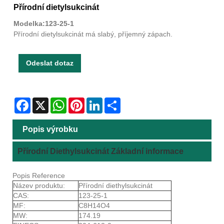
Přírodní dietylsukcinát
Modelka:123-25-1
Přírodní dietylsukcinát má slabý, příjemný zápach.
Odeslat dotaz
Facebook
X
WhatsApp
Pinterest
LinkedIn
Share
Popis výrobku
Přírodní Diethylsukcinát Základní informace
Popis Reference
Název produktu:
Přírodní diethylsukcinát
CAS:
123-25-1
MF:
C8H14O4
MW:
174.19