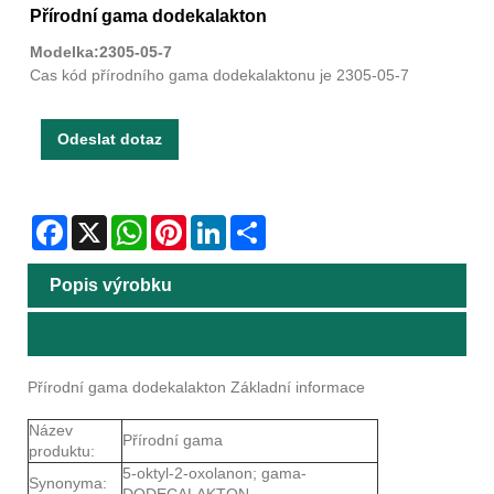
Přírodní gama dodekalakton
Modelka:2305-05-7
Cas kód přírodního gama dodekalaktonu je 2305-05-7
Odeslat dotaz
Facebook
X
WhatsApp
Pinterest
LinkedIn
Share
Popis výrobku
Přírodní gama dodekalakton Základní informace
Název
Přírodní gama
produktu:
5-oktyl-2-oxolanon; gama-
Synonyma:
DODECALAKTON