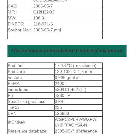
CAS:
2305-05-7
MF:
C12H22O2
MW:
198.3
EINECS:
218-971-6
Soubor Mol:
2305-05-7.mol
Přírodní gama dodekalakton Chemické vlastnosti
Bod tání
17-18 °C (rozsvícená)
Bod varu
130-132 °C 1,5 mm
hustota
0,936 g/ml at
FEMA
2400 |
index lomu
n20/D 1,452 (lit.)
Fp
>230 °F
Specifická gravitace
0.94
TSCA
235
BRN
126680
WGPCZPLRVAWXPW-
InChIKey
UHFFFAOYSA-N
Reference databáze
2305-05-7 (Reference