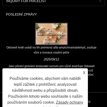
INQUIRY FOR PRICELIST
POSLEDNÍ ZPRÁVY
Odowell hrdě uvádí na trh prémiový alfa-amylcinnamaldehyd, zvyšuje
vůni a inovace osobní péče
2025/09/12
Jako přední globální dodavatel surovin pro vůně dodržuje Odowell
hlavní filozofii „zaměřených na inovace zaměřené na kvalitu, což
X
zákazníkům po celém světě trvale poskytuje vynikající řešení vůní.
Používáme cookies, abychom vám nabídli
lepší zážitek z prohlížení, analyzovali
návštěvnost webu a přizpůsobili obsah.
Používáním tohoto webu souhlasíte s naším
Odkazy
Sitemap
RSS
XML
Privacy Policy
používáním souborů cookie.
Zásady ochrany