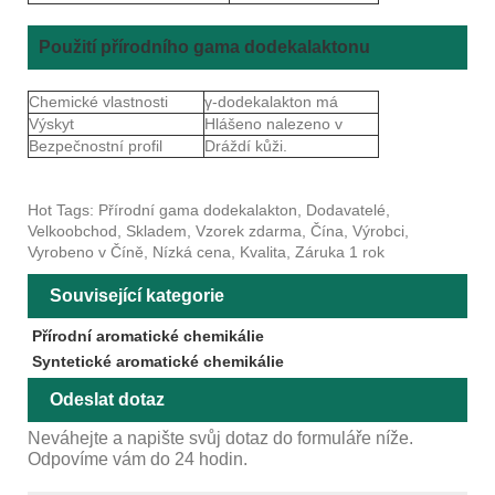
Použití přírodního gama dodekalaktonu
Chemické vlastnosti
γ-dodekalakton má
Výskyt
Hlášeno nalezeno v
Bezpečnostní profil
Dráždí kůži.
Hot Tags: Přírodní gama dodekalakton, Dodavatelé,
Velkoobchod, Skladem, Vzorek zdarma, Čína, Výrobci,
Vyrobeno v Číně, Nízká cena, Kvalita, Záruka 1 rok
Související kategorie
Přírodní aromatické chemikálie
Syntetické aromatické chemikálie
Odeslat dotaz
Neváhejte a napište svůj dotaz do formuláře níže.
Odpovíme vám do 24 hodin.