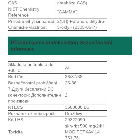
CAS
databáze CAS)
NIST Chemistry
"GAMMA"
Reference
Přírodní ethyl cinnamát
2(3H)-Furanon, dihydro-
Chemické vlastnosti
5-oktyl- (2305-05-7)
Přírodní gama dodekalakton Bezpečnostní
informace
Skladujte při teplotě do
Xi
+30°C.
Bod tání
36/37/38
Bezpečnostní prohlášení
26-36
7.Други бесплатни DC
конектори: Дополнителни
2
производи
RTECS
3600000 LU
Poznámka k nebezpečí
Dráždivý
Kód HS
29322090
skn-rbt 500 mg/24H
Toxicita
MOD FCTXAV 14
751,76