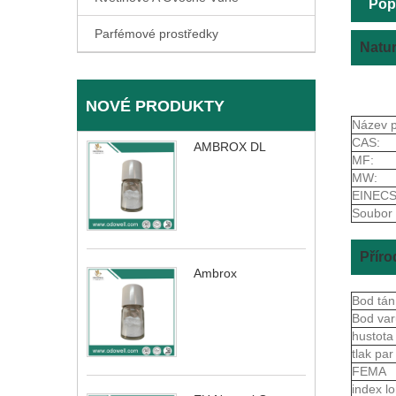
Pop
Parfémové prostředky
Natur
NOVÉ PRODUKTY
Název p
CAS:
AMBROX DL
MF:
MW:
EINECS
Soubor 
Příro
Ambrox
Bod tán
Bod va
hustot
tlak pa
FEMA
index 