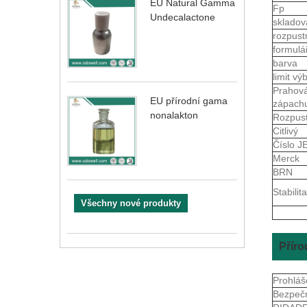
EU Natural Gamma
Fp
Undecalactone
skladov
rozpust
formulá
barva
limit vý
Prahov
EU přírodní gama
zápach
nonalakton
Rozpus
Citlivý
Číslo 
Merck
BRN
Stabilita
Všechny nové produkty
Příro
Prohláš
Bezpečn