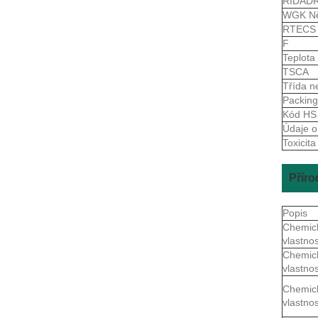
RIDAD
WGK N
RTEC
F
Teplota
TSCA
Třída n
Packin
Kód H
Údaje o
Toxicita
Příro
Popis
Chemic
vlastnos
Chemic
vlastnos
Chemic
vlastnos