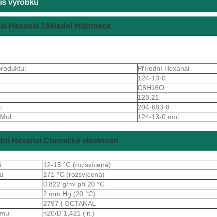
is výrobku
al Hexanal Základní informace
roduktu:
Přírodní Hexanal
124-13-0
C8H16O
128.21
:
204-683-8
Mol:
124-13-0.mol
dní Hexanal Chemické vlastnosti
í
12-15 °C (rozsvícená)
ru
171 °C (rozsvícená)
a
0,822 g/ml při 20 °C
r
2 mm Hg (20 °C)
2797 | OCTANAL
lomu
n20/D 1,421 (lit.)