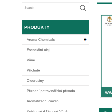
PRODUKTY
Aroma Chemicals
Esenciální olej
Vůně
Příchutě
Oleoresiny
Přírodní potravinářská přísada
Aromatizační činidlo
Květinové A Ovocné Vůně