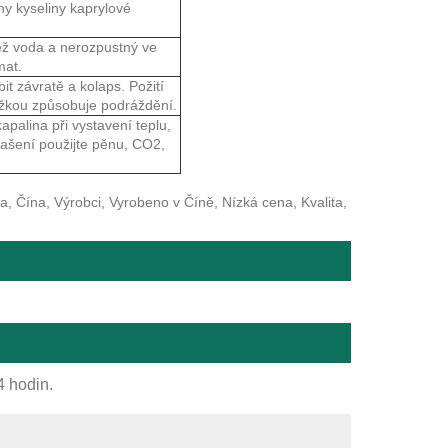
ny kyseliny kaprylové
ž voda a nerozpustný ve
mat.
t závratě a kolaps. Požití
ožkou způsobuje podráždění.
kapalina při vystavení teplu,
hašení použijte pěnu, CO2,
 Čína, Výrobci, Vyrobeno v Číně, Nízká cena, Kvalita,
4 hodin.