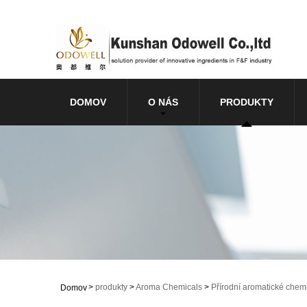
DOMOV
O NÁS
PRODUKTY
>
produkty
>
Aroma Chemicals
>
Přírodní aromatické chemi
Domov