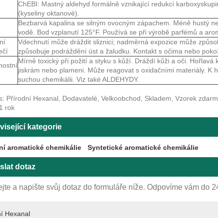
ChEBI: Mastný aldehyd formálně vznikající redukcí karboxyskupi
e
(kyseliny oktanové).
Bezbarvá kapalina se silným ovocným zápachem. Méně hustý ne
vodě. Bod vzplanutí 125°F. Používá se při výrobě parfémů a aro
ní
Vdechnutí může dráždit sliznici; nadměrná expozice může způsobi
ečí
způsobuje podráždění úst a žaludku. Kontakt s očima nebo pok
Mírně toxický při požití a styku s kůží. Dráždí kůži a oči. Hořlavá 
nostní
jiskrám nebo plameni. Může reagovat s oxidačními materiály. K 
suchou chemikálii. Viz také ALDEHYDY.
s: Přírodní Hexanal, Dodavatelé, Velkoobchod, Skladem, Vzorek zdarma,
1 rok
isející kategorie
ní aromatické chemikálie
Syntetické aromatické chemikálie
slat dotaz
jte a napište svůj dotaz do formuláře níže. Odpovíme vám do 2