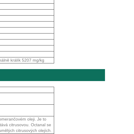
álně králík 5207 mg/kg
pomerančovém oleji. Je to
tává citrusovou. Octanal se
umělých citrusových olejích.