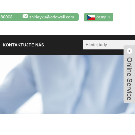
380008
shirleyxu@odowell.com
český
KONTAKTUJTE NÁS