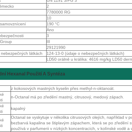
R
UN 1191 3/PG 3
ěmecko
2
S
7780000 RG
10
 samovznícení
190 °C
Ano
ebezpečnosti
3
gGroup
III
S
29121990
 nebezpečných látkách
124-13-0 (údaje o nebezpečných látkách)
LD50 orálně u králíka: 4616 mg/kg LD50 derm
dní Hexanal Použití A Syntéza
z kokosových mastných kyselin přes methyl-n-oktanoát.
ké
n-Octanal má po zředění mastný, citrusový, medový zápach.
ti
ké
kapalný
ti
Octanal se vyskytuje v několika citrusových olejích, například v 
ké
bezbarvá kapalina se štiplavým zápachem, která se po zředění s
ti
používá v parfumerii v nízkých koncentracích, v kolínské vodě a 