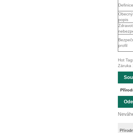
Definic
Obecný
popis
Zdravot
nebezp
Bezpeč
profil
Hot Tag
Záruka 
Souv
Přírod
Ode
Neváhe