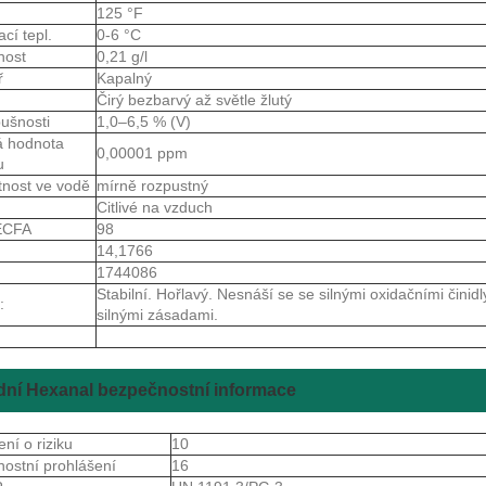
125 °F
ací tepl.
0-6 °C
nost
0,21 g/l
ř
Kapalný
Čirý bezbarvý až světle žlutý
bušnosti
1,0–6,5 % (V)
á hodnota
0,00001 ppm
u
tnost ve vodě
mírně rozpustný
Citlivé na vzduch
JECFA
98
14,1766
1744086
Stabilní. Hořlavý. Nesnáší se se silnými oxidačními činidly
:
silnými zásadami.
dní Hexanal bezpečnostní informace
ení o riziku
10
ostní prohlášení
16