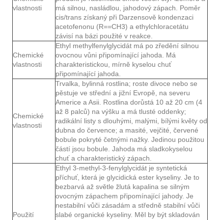
vlastnosti
má silnou, nasládlou, jahodový zápach. Poměr
cis/trans získaný při Darzensově kondenzaci
acetofenonu (R==CH3) a ethylchloracetátu
závisí na bázi použité v reakce.
Ethyl methylfenylglycidát má po zředění silnou
Chemické
ovocnou vůni připomínající jahoda. Má
vlastnosti
charakteristickou, mírně kyselou chuť
připomínající jahoda.
Trvalka, bylinná rostlina; roste divoce nebo se
pěstuje ve střední a jižní Evropě, na severu
Americe a Asii. Rostlina dorůstá 10 až 20 cm (4
až 8 palců) na výšku a má tlusté oddenky;
Chemické
radikální listy s dlouhými, malými, bílými květy od
vlastnosti
dubna do července; a masité, vejčité, červené
bobule pokryté četnými nažky. Jedinou použitou
částí jsou bobule. Jahoda má sladkokyselou
chuť a charakteristický zápach.
Ethyl 3-methyl-3-fenylglycidát je syntetická
příchuť, která je glycidická ester kyseliny. Je to
bezbarvá až světle žlutá kapalina se silným
ovocným zápachem připomínající jahody. Je
nestabilní vůči zásadám a středně stabilní vůči
Použití
slabé organické kyseliny. Měl by být skladován