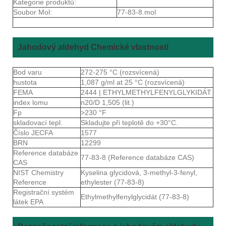
Kategorie produktů:
Soubor Mol:
77-83-8.mol
Jahodový aldehyd Chemické vlastnosti
Bod varu
272-275 °C (rozsvícená)
hustota
1,087 g/ml at 25 °C (rozsvícená)
FEMA
2444 | ETHYLMETHYLFENYLGLYKIDÁT
index lomu
n20/D 1,505 (lit.)
Fp
>230 °F
skladovací tepl.
Skladujte při teplotě do +30°C.
Číslo JECFA
1577
BRN
12299
Reference databáze
77-83-8 (Reference databáze CAS)
CAS
NIST Chemistry
Kyselina glycidová, 3-methyl-3-fenyl,
Reference
ethylester (77-83-8)
Registrační systém
Ethylmethylfenylglycidát (77-83-8)
látek EPA