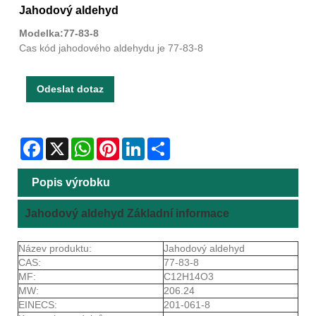
Jahodový aldehyd
Modelka:77-83-8
Cas kód jahodového aldehydu je 77-83-8
Odeslat dotaz
Facebook
X
WhatsApp
Pinterest
LinkedIn
Share
Popis výrobku
Jahodový aldehyd Základní informace
Název produktu:
Jahodový aldehyd
CAS:
77-83-8
MF:
C12H14O3
MW:
206.24
EINECS:
201-061-8