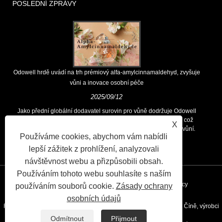
POSLEDNÍ ZPRÁVY
Odowell hrdě uvádí na trh prémiový alfa-amylcinnamaldehyd, zvyšuje
vůni a inovace osobní péče
2025/09/12
Jako přední globální dodavatel surovin pro vůně dodržuje Odowell
hlavní filozofii „zaměřených na inovace zaměřené na kvalitu, což
X
zákazníkům po celém světě trvale poskytuje vynikající řešení vůní.
Používáme cookies, abychom vám nabídli
lepší zážitek z prohlížení, analyzovali
návštěvnost webu a přizpůsobili obsah.
Používáním tohoto webu souhlasíte s naším
Odkazy
Sitemap
RSS
XML
Privacy Policy
používáním souborů cookie.
Zásady ochrany
osobních údajů
Right © 2020 Kunshan Odowell CO., Ltd - Chemická vůně aroma v Číně, výrobci
Odmítnout
Přijmout