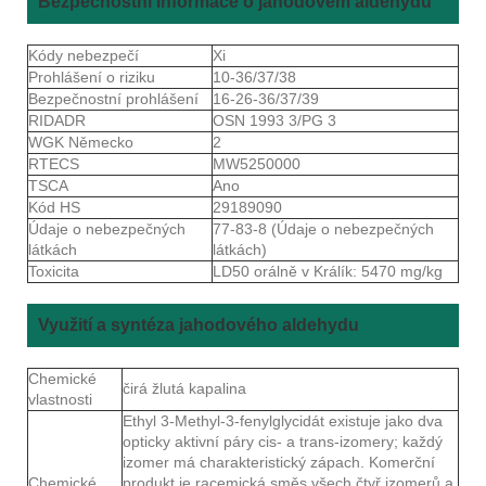
Bezpečnostní informace o jahodovém aldehydu
Kódy nebezpečí
Xi
Prohlášení o riziku
10-36/37/38
Bezpečnostní prohlášení
16-26-36/37/39
RIDADR
OSN 1993 3/PG 3
WGK Německo
2
RTECS
MW5250000
TSCA
Ano
Kód HS
29189090
Údaje o nebezpečných
77-83-8 (Údaje o nebezpečných
látkách
látkách)
Toxicita
LD50 orálně v Králík: 5470 mg/kg
Využití a syntéza jahodového aldehydu
Chemické
čirá žlutá kapalina
vlastnosti
Ethyl 3-Methyl-3-fenylglycidát existuje jako dva
opticky aktivní páry cis- a trans-izomery; každý
izomer má charakteristický zápach. Komerční
Chemické
produkt je racemická směs všech čtyř izomerů a