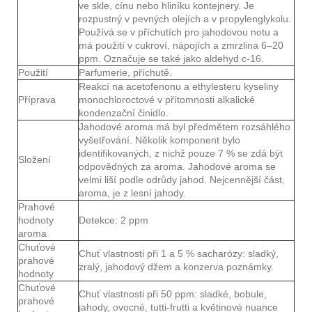
ve skle, cínu nebo hliníku kontejnery. Je
rozpustný v pevných olejích a v propylenglykolu.
Používá se v příchutích pro jahodovou notu a
má použití v cukroví, nápojích a zmrzlina 6–20
ppm. Označuje se také jako aldehyd c-16.
Použití
Parfumerie, příchutě.
Reakcí na acetofenonu a ethylesteru kyseliny
Příprava
monochloroctové v přítomnosti alkalické
kondenzační činidlo.
Jahodové aroma má byl předmětem rozsáhlého
vyšetřování. Několik komponent bylo
identifikovaných, z nichž pouze 7 % se zdá být
Složení
odpovědných za aroma. Jahodové aroma se
velmi liší podle odrůdy jahod. Nejcennější část,
aroma, je z lesní jahody.
Prahové
hodnoty
Detekce: 2 ppm
aroma
Chuťové
Chuť vlastnosti při 1 a 5 % sacharózy: sladký,
prahové
zralý, jahodový džem a konzerva poznámky.
hodnoty
Chuťové
Chuť vlastnosti při 50 ppm: sladké, bobule,
prahové
jahody, ovocné, tutti-frutti a květinové nuance