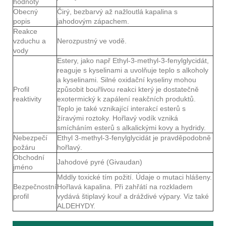
hodnoty
Obecný
Čirý, bezbarvý až nažloutlá kapalina s
popis
jahodovým zápachem.
Reakce
vzduchu a
Nerozpustný ve vodě.
vody
Estery, jako např Ethyl-3-methyl-3-fenylglycidát,
reaguje s kyselinami a uvolňuje teplo s alkoholy
a kyselinami. Silné oxidační kyseliny mohou
Profil
způsobit bouřlivou reakci který je dostatečně
reaktivity
exotermický k zapálení reakčních produktů.
Teplo je také vznikající interakcí esterů s
žíravými roztoky. Hořlavý vodík vzniká
smícháním esterů s alkalickými kovy a hydridy.
Nebezpečí
Ethyl 3-methyl-3-fenylglycidát je pravděpodobně
požáru
hořlavý.
Obchodní
Jahodové pyré (Givaudan)
jméno
Mddly toxické tím požití. Údaje o mutaci hlášeny.
Bezpečnostní
Hořlavá kapalina. Při zahřátí na rozkladem
profil
vydává štiplavý kouř a dráždivé výpary. Viz také
ALDEHYDY.