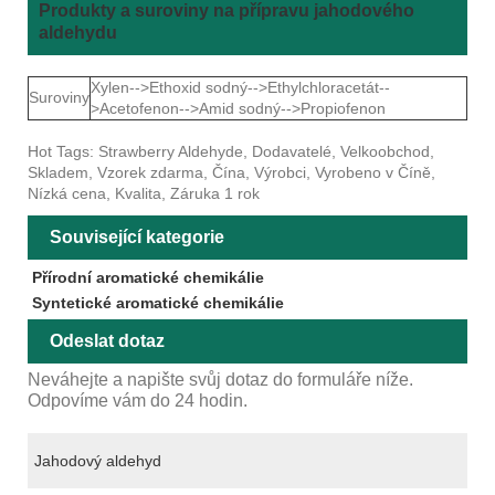
Produkty a suroviny na přípravu jahodového
aldehydu
Xylen-->Ethoxid sodný-->Ethylchloracetát--
Suroviny
>Acetofenon-->Amid sodný-->Propiofenon
Hot Tags: Strawberry Aldehyde, Dodavatelé, Velkoobchod,
Skladem, Vzorek zdarma, Čína, Výrobci, Vyrobeno v Číně,
Nízká cena, Kvalita, Záruka 1 rok
Související kategorie
Přírodní aromatické chemikálie
Syntetické aromatické chemikálie
Odeslat dotaz
Neváhejte a napište svůj dotaz do formuláře níže.
Odpovíme vám do 24 hodin.