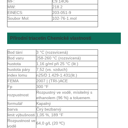
MF:
C9.14O6
MW:
218.2
EINECS:
203-051-9
Soubor Mol:
102-76-1.mol
Přírodní triacetin Chemické vlastnosti
Bod tání
3 °C (rozsvícená)
Bod varu
258-260 °C (rozsvícená)
hustota
1,16 g/ml při 25 °C (lit.)
hustota páry
7,52 (vs. vzduch)
index lomu
n25/D 1.429-1.431(lit.)
FEMA
2007 | (TRI-)ACE
Fp
300 °F
Rozpustný ve vodě, mísitelný s
rozpustnost
ethanolem (96 %) a toluenem.
formulář
Kapalný
barva
Čirý bezbarvý
limit výbušnosti
1,05 %, 189 °F
Rozpustnost ve
64,0 g/L (20 ºC)
vodě