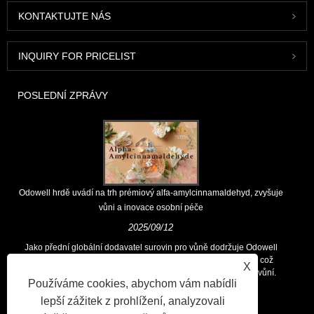
KONTAKTUJTE NÁS
INQUIRY FOR PRICELIST
POSLEDNÍ ZPRÁVY
Odowell hrdě uvádí na trh prémiový alfa-amylcinnamaldehyd, zvyšuje
vůni a inovace osobní péče
2025/09/12
Jako přední globální dodavatel surovin pro vůně dodržuje Odowell
hlavní filozofii „zaměřených na inovace zaměřené na kvalitu, což
X
zákazníkům po celém světě trvale poskytuje vynikající řešení vůní.
Používáme cookies, abychom vám nabídli
lepší zážitek z prohlížení, analyzovali