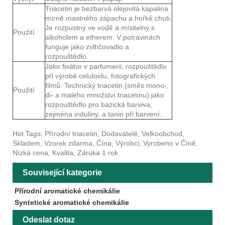
Triacetin je bezbarvá olejovitá kapalina
mírně mastného zápachu a hořké chuti.
Je rozpustný ve vodě a mísitelný s
Použití
alkoholem a etherem. V potravinách
funguje jako zvlhčovadlo a
rozpouštědlo.
Jako fixátor v parfumerii; rozpouštědlo
při výrobě celuloidu, fotografických
filmů. Technický triacetin (směs mono-,
Použití
di- a malého množství triacetinu) jako
rozpouštědlo pro bazická barviva,
zejména induliny, a tanin při barvení.
Hot Tags: Přírodní triacetin, Dodavatelé, Velkoobchod,
Skladem, Vzorek zdarma, Čína, Výrobci, Vyrobeno v Číně,
Nízká cena, Kvalita, Záruka 1 rok
Související kategorie
Přírodní aromatické chemikálie
Syntetické aromatické chemikálie
Odeslat dotaz