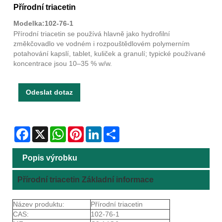
Přírodní triacetin
Modelka:102-76-1
Přírodní triacetin se používá hlavně jako hydrofilní
změkčovadlo ve vodném i rozpouštědlovém polymerním
potahování kapslí, tablet, kuliček a granulí; typické používané
koncentrace jsou 10–35 % w/w.
Odeslat dotaz
Facebook
X
WhatsApp
Pinterest
LinkedIn
Share
Popis výrobku
Přírodní triacetin Základní informace
Název produktu:
Přírodní triacetin
CAS:
102-76-1