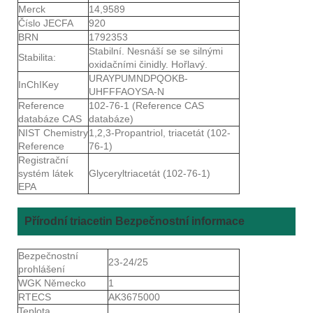
Merck
14,9589
Číslo JECFA
920
BRN
1792353
Stabilní. Nesnáší se se silnými
Stabilita:
oxidačními činidly. Hořlavý.
URAYPUMNDPQOKB-
InChIKey
UHFFFAOYSA-N
Reference
102-76-1 (Reference CAS
databáze CAS
databáze)
NIST Chemistry
1,2,3-Propantriol, triacetát (102-
Reference
76-1)
Registrační
systém látek
Glyceryltriacetát (102-76-1)
EPA
Přírodní triacetin Bezpečnostní informace
Bezpečnostní
23-24/25
prohlášení
WGK Německo
1
RTECS
AK3675000
Teplota