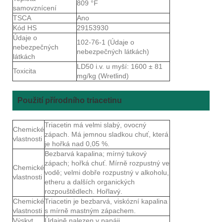
809 °F
samovznícení
TSCA
Ano
Kód HS
29153930
Údaje o
102-76-1 (Údaje o
nebezpečných
nebezpečných látkách)
látkách
LD50 i.v. u myší: 1600 ± 81
Toxicita
mg/kg (Wretlind)
Použití přírodního triacetinu
Triacetin má velmi slabý, ovocný
Chemické
zápach. Má jemnou sladkou chuť, která
vlastnosti
je hořká nad 0,05 %.
Bezbarvá kapalina; mírný tukový
zápach; hořká chuť. Mírně rozpustný ve
Chemické
vodě; velmi dobře rozpustný v alkoholu,
vlastnosti
etheru a dalších organických
rozpouštědlech. Hořlavý.
Chemické
Triacetin je bezbarvá, viskózní kapalina
vlastnosti
s mírně mastným zápachem.
Výskyt
Údajně nalezen v papáji.