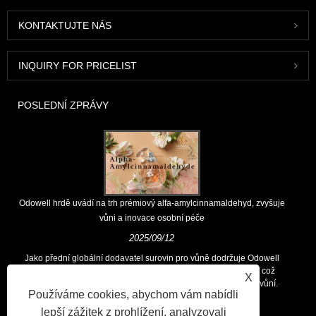
KONTAKTUJTE NÁS
INQUIRY FOR PRICELIST
POSLEDNÍ ZPRÁVY
Odowell hrdě uvádí na trh prémiový alfa-amylcinnamaldehyd, zvyšuje
vůni a inovace osobní péče
2025/09/12
Jako přední globální dodavatel surovin pro vůně dodržuje Odowell
hlavní filozofii „zaměřených na inovace zaměřené na kvalitu, což
X
zákazníkům po celém světě trvale poskytuje vynikající řešení vůní.
Používáme cookies, abychom vám nabídli
lepší zážitek z prohlížení, analyzovali