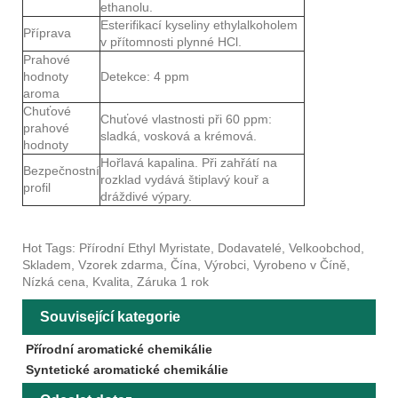
ethanolu.
Esterifikací kyseliny ethylalkoholem
Příprava
v přítomnosti plynné HCl.
Prahové
hodnoty
Detekce: 4 ppm
aroma
Chuťové
Chuťové vlastnosti při 60 ppm:
prahové
sladká, vosková a krémová.
hodnoty
Hořlavá kapalina. Při zahřátí na
Bezpečnostní
rozklad vydává štiplavý kouř a
profil
dráždivé výpary.
Hot Tags: Přírodní Ethyl Myristate, Dodavatelé, Velkoobchod,
Skladem, Vzorek zdarma, Čína, Výrobci, Vyrobeno v Číně,
Nízká cena, Kvalita, Záruka 1 rok
Související kategorie
Přírodní aromatické chemikálie
Syntetické aromatické chemikálie