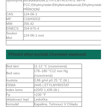
Synonyma:
tetradekanové;ETHYLMYRISTATE 96+%
FCC;Ethylmyristát=Ethyltetradekanoát;Ethylmyristát;
PŘÍRODNÍ
CAS:
124-06-1
MF:
C16H32O2
MW:
256.42
EINECS:
204-675-4
Soubor
124-06-1.mol
Mol:
Přírodní ethyl myristát Chemické vlastnosti
Bod tání
11-12 °C (rozsvícená)
178–180 °C12 mm Hg
Bod varu
(rozsvícená)
hustota
0,86 g/ml při 25 °C (lit.)
FEMA
2445 | ETYLMYRISTAT
index lomu
n20/D 1,436 (lit.)
Fp
>230 °F
skladovací tepl.
Lednička
formulář
Kapalina, Tuhnoucí V Chladu