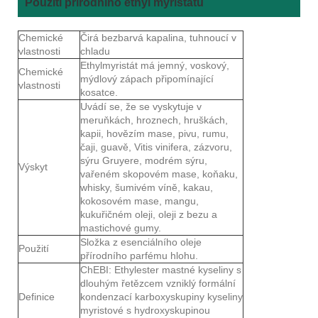
Použití přírodního ethyl myristátu
Chemické
Čirá bezbarvá kapalina, tuhnoucí v
vlastnosti
chladu
Ethylmyristát má jemný, voskový,
Chemické
mýdlový zápach připomínající
vlastnosti
kosatce.
Uvádí se, že se vyskytuje v
meruňkách, hroznech, hruškách,
kapii, hovězím mase, pivu, rumu,
čaji, guavě, Vitis vinifera, zázvoru,
sýru Gruyere, modrém sýru,
Výskyt
vařeném skopovém mase, koňaku,
whisky, šumivém víně, kakau,
kokosovém mase, mangu,
kukuřičném oleji, oleji z bezu a
mastichové gumy.
Složka z esenciálního oleje
Použití
přírodního parfému hlohu.
ChEBI: Ethylester mastné kyseliny s
dlouhým řetězcem vzniklý formální
Definice
kondenzací karboxyskupiny kyseliny
myristové s hydroxyskupinou