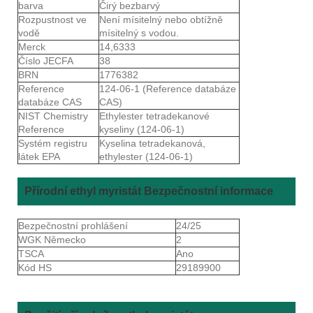
barva
Čirý bezbarvý
Rozpustnost ve
Není mísitelný nebo obtížně
vodě
mísitelný s vodou.
Merck
14,6333
Číslo JECFA
38
BRN
1776382
Reference
124-06-1 (Reference databáze
databáze CAS
CAS)
NIST Chemistry
Ethylester tetradekanové
Reference
kyseliny (124-06-1)
Systém registru
Kyselina tetradekanová,
látek EPA
ethylester (124-06-1)
Přírodní ethyl myristát Bezpečnostní informace
Bezpečnostní prohlášení
24/25
WGK Německo
2
TSCA
Ano
Kód HS
29189900