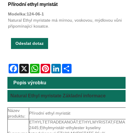
Přírodní ethyl myristát
Modelka:124-06-1
Natural Ethyl myristate má mírnou, voskovou, mýdlovou vůni
připomínající kosatce.
Odeslat dotaz
Facebook
X
WhatsApp
Pinterest
LinkedIn
Share
Popis výrobku
Natural Ethyl myristate Základní informace
Název
Přírodní ethyl myristát
produktu:
ETHYLTETRADEKANOÁT;ETHYLMYRISTAT;FEMA
2445;Ethylmyristát~ethylester kyseliny