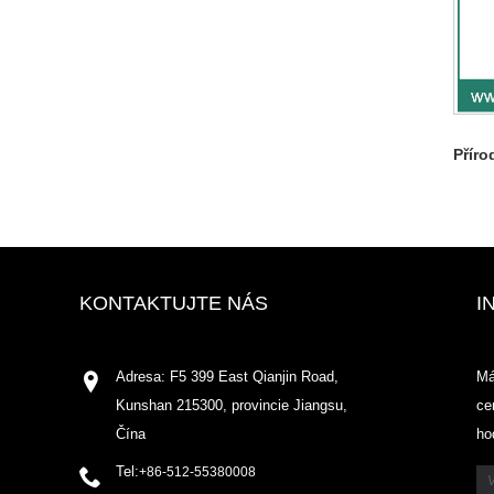
Příro
KONTAKTUJTE NÁS
I
Adresa: F5 399 East Qianjin Road,
Má
Kunshan 215300, provincie Jiangsu,
ce
Čína
ho
Tel:
+86-512-55380008