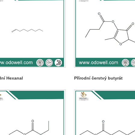
dní Hexanal
Přírodní čerstvý butyrát