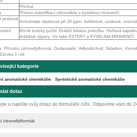
ti
Příchuť.
a
Přímou esterifikací citronellolu s kyselinou mravenčí.
é prahové
Ochutnejte vlastnosti při 20 ppm: květinové, voskové, ovocn
y
nostní
Mírně toxický požití. Dráždí lidskou pokožku. Hořlavá kapalin
dráždivé výpary. Viz také ESTERY a KYSELINA MRAVENČÍ.
s: Přírodní citronellylformát, Dodavatelé, Velkoobchod, Skladem, Vzor
 Záruka 1 rok
isející kategorie
ní aromatické chemikálie
Syntetické aromatické chemikálie
slat dotaz
jte a napište svůj dotaz do formuláře níže. Odpovíme vám do 2