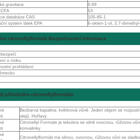
cká gravitace
0.89
JECFA
53
nce databáze CAS
105-85-1
ační systém látek EPA
6-okten-1-ol, 3,7-dimethyl
dní citronellylformiát Bezpečnostní informace
ebezpečí
ení o riziku
ostní prohlášení
ěmecko
S
tí přírodního citronellylformiátu
ké
Bezbarvá kapalina; květinová vůně. Jeden objem se rozpustí
ti
olejů. Hořlavý.
ké
Citronellyl Formate je tekutina se silně ovocnou, růžovou vůn
ti
konvalinky.
ké
Citronellylformiát má silnou, ovocnou, růžovou vůni se sladk