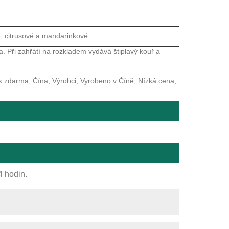
é, citrusové a mandarinkové.
a. Při zahřátí na rozkladem vydává štiplavý kouř a
ek zdarma, Čína, Výrobci, Vyrobeno v Číně, Nízká cena,
4 hodin.