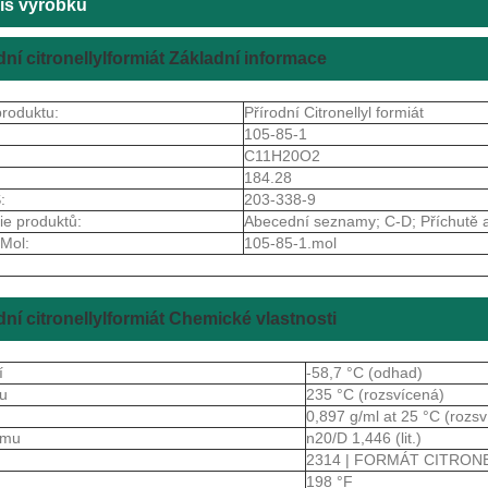
is výrobku
dní citronellylformiát Základní informace
roduktu:
Přírodní Citronellyl formiát
105-85-1
C11H20O2
184.28
:
203-338-9
ie produktů:
Abecední seznamy; C-D; Příchutě 
Mol:
105-85-1.mol
dní citronellylformiát Chemické vlastnosti
í
-58,7 °C (odhad)
ru
235 °C (rozsvícená)
a
0,897 g/ml at 25 °C (rozs
lomu
n20/D 1,446 (lit.)
2314 | FORMÁT CITRON
198 °F