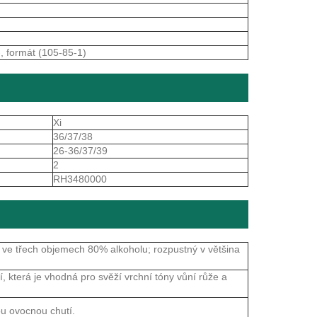
-, formát (105-85-1)
Xi
36/37/38
26-36/37/39
2
RH3480000
 ve třech objemech 80% alkoholu; rozpustný v většina
í, která je vhodná pro svěží vrchní tóny vůní růže a
ou ovocnou chutí.