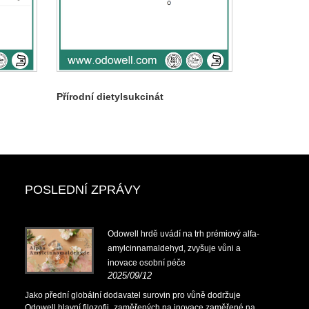
Přírodní dietylsukcinát
POSLEDNÍ ZPRÁVY
Odowell hrdě uvádí na trh prémiový alfa-
amylcinnamaldehyd, zvyšuje vůni a
inovace osobní péče
2025/09/12
Jako přední globální dodavatel surovin pro vůně dodržuje
Odowell hlavní filozofii „zaměřených na inovace zaměřené na