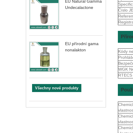
EU Natural Gamma
Specifi
Undecalactone
Číslo 
Refere
Registr
Příro
EU přírodní gama
nonalakton
Kódy n
Prohláš
Bezpečn
WGK N
RTEC
Všechny nové produkty
Použi
Chemic
vlastnos
Chemic
vlastnos
Chemic