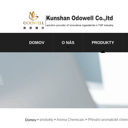
DOMOV
O NÁS
PRODUKTY
>
produkty
>
Aroma Chemicals
>
Přírodní aromatické chemi
Domov