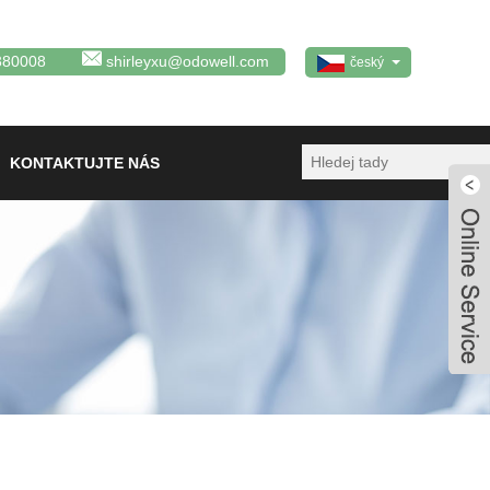
380008
shirleyxu@odowell.com
český
KONTAKTUJTE NÁS