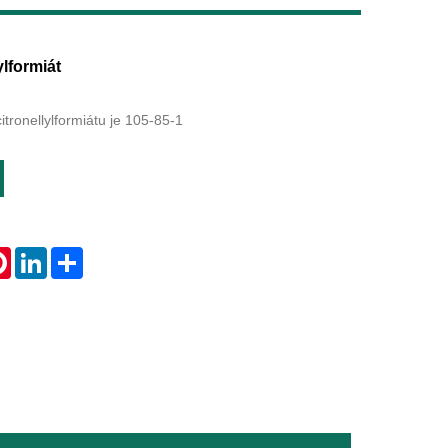
Live
ylformiát
itronellylformiátu je 105-85-1
tsApp
Pinterest
LinkedIn
Share