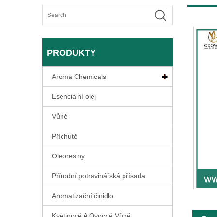
PRODUKTY
Aroma Chemicals
Esenciální olej
Vůně
Příchutě
Oleoresiny
Přírodní potravinářská přísada
Aromatizační činidlo
Květinové A Ovocné Vůně