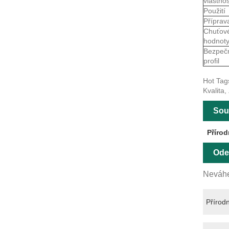
vlastnos
Použití
Příprav
Chuťov
hodnot
Bezpeč
profil
Hot Tag
Kvalita,
Souv
Přírod
Ode
Neváhe