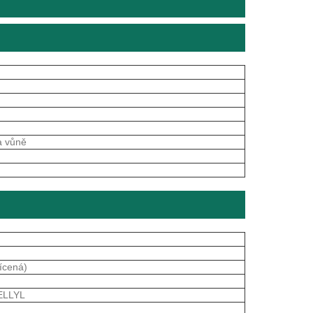
a vůně
vícená)
ELLYL