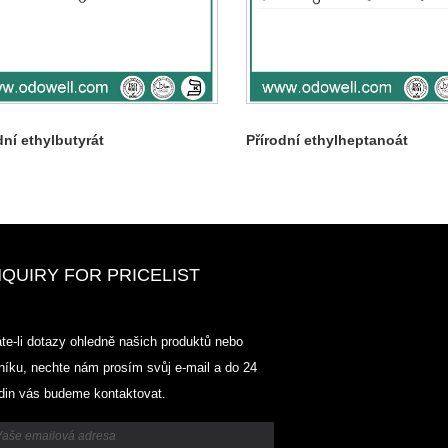
dní ethylbutyrát
Přírodní ethylheptanoát
NQUIRY FOR PRICELIST
Odowell-Market Ceník-2025.6.14-
te-li dotazy ohledně našich produktů nebo
2025.07.25
níku, nechte nám prosím svůj e-mail a do 24
2025/07/25
din vás budeme kontaktovat.
Odowell-Market Ceník-2025.6.14-
2025.07.25