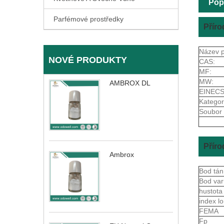
Pop
Parfémové prostředky
Příro
Název p
NOVÉ PRODUKTY
CAS:
MF:
MW:
AMBROX DL
EINECS
Kategor
Soubor 
Příro
Ambrox
Bod tán
Bod va
hustot
index 
FEMA
Fp