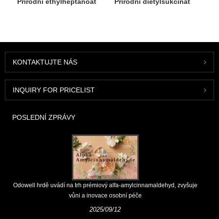
Přírodní ethylheptanoát
Přírodní dietylsukcinát
KONTAKTUJTE NÁS
INQUIRY FOR PRICELIST
POSLEDNÍ ZPRÁVY
Odowell hrdě uvádí na trh prémiový alfa-amylcinnamaldehyd, zvyšuje
vůni a inovace osobní péče
2025/09/12