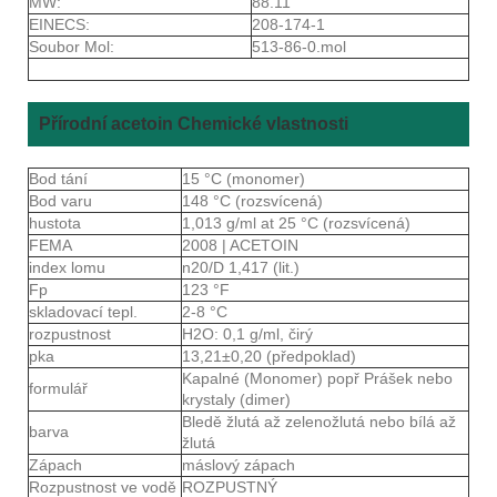
MW:
88.11
EINECS:
208-174-1
Soubor Mol:
513-86-0.mol
Přírodní acetoin Chemické vlastnosti
Bod tání
15 °C (monomer)
Bod varu
148 °C (rozsvícená)
hustota
1,013 g/ml at 25 °C (rozsvícená)
FEMA
2008 | ACETOIN
index lomu
n20/D 1,417 (lit.)
Fp
123 °F
skladovací tepl.
2-8 °C
rozpustnost
H2O: 0,1 g/ml, čirý
pka
13,21±0,20 (předpoklad)
Kapalné (Monomer) popř Prášek nebo
formulář
krystaly (dimer)
Bledě žlutá až zelenožlutá nebo bílá až
barva
žlutá
Zápach
máslový zápach
Rozpustnost ve vodě
ROZPUSTNÝ