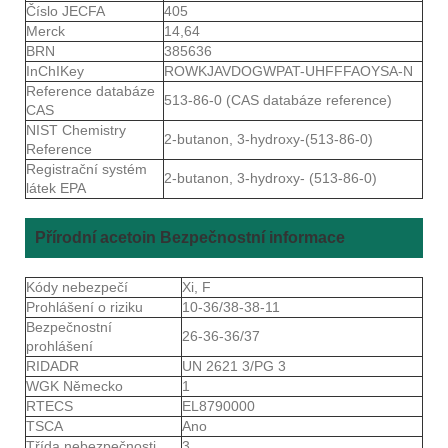
Číslo JECFA
405
Merck
14,64
BRN
385636
InChIKey
ROWKJAVDOGWPAT-UHFFFAOYSA-N
Reference databáze
513-86-0 (CAS databáze reference)
CAS
NIST Chemistry
2-butanon, 3-hydroxy-(513-86-0)
Reference
Registrační systém
2-butanon, 3-hydroxy- (513-86-0)
látek EPA
Přírodní acetoin Bezpečnostní informace
Kódy nebezpečí
Xi, F
Prohlášení o riziku
10-36/38-38-11
Bezpečnostní
26-36-36/37
prohlášení
RIDADR
UN 2621 3/PG 3
WGK Německo
1
RTECS
EL8790000
TSCA
Ano
Třída nebezpečnosti
3