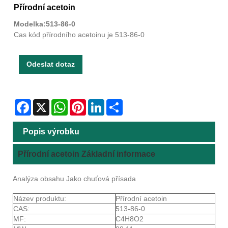
Přírodní acetoin
Modelka:513-86-0
Cas kód přírodního acetoinu je 513-86-0
Odeslat dotaz
Facebook
X
WhatsApp
Pinterest
LinkedIn
Share
Popis výrobku
Přírodní acetoin Základní informace
Analýza obsahu Jako chuťová přísada
Název produktu:
Přírodní acetoin
CAS:
513-86-0
MF:
C4H8O2