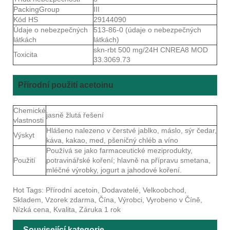
PackingGroup
III
Kód HS
29144090
Údaje o nebezpečných
513-86-0 (údaje o nebezpečných
látkách
látkách)
skn-rbt 500 mg/24H CNREA8 MOD
Toxicita
33.3069.73
Přírodní použití acetoinu
Chemické
jasně žlutá řešení
vlastnosti
Hlášeno nalezeno v čerstvé jablko, máslo, sýr čedar,
Výskyt
káva, kakao, med, pšeničný chléb a víno
Používá se jako farmaceutické meziprodukty,
Použití
potravinářské koření; hlavně na přípravu smetana,
mléčné výrobky, jogurt a jahodové koření.
Hot Tags: Přírodní acetoin, Dodavatelé, Velkoobchod,
Skladem, Vzorek zdarma, Čína, Výrobci, Vyrobeno v Číně,
Nízká cena, Kvalita, Záruka 1 rok
Související kategorie