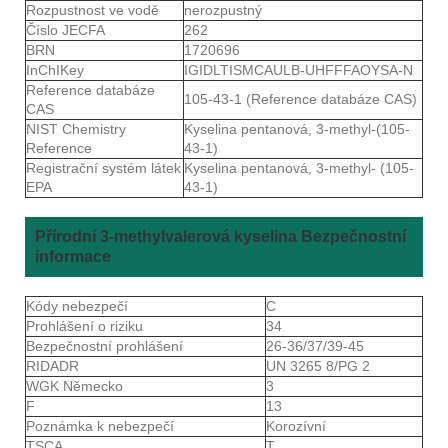
Rozpustnost ve vodě
nerozpustný
Číslo JECFA
262
BRN
1720696
InChIKey
IGIDLTISMCAULB-UHFFFAOYSA-N
Reference databáze
105-43-1 (Reference databáze CAS)
CAS
NIST Chemistry
Kyselina pentanová, 3-methyl-(105-
Reference
43-1)
Registrační systém látek
Kyselina pentanová, 3-methyl- (105-
EPA
43-1)
Přírodní 3-methylvalerová kyselina Bezpečnostní
informace
Kódy nebezpečí
C
Prohlášení o riziku
34
Bezpečnostní prohlášení
26-36/37/39-45
RIDADR
UN 3265 8/PG 2
WGK Německo
3
F
13
Poznámka k nebezpečí
Korozívní
TSCA
T