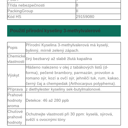
Třída nebezpečnosti
8
PackingGroup
II
Kód HS
29159080
Použití přírodní kyseliny 3-methylvalerové
Přírodní Kyselina 3-methylvalerová má kyselý,
Popis
bylinný, mírně zelený zápach.
Chemické
čirý bezbarvý až slabě žlutá kapalina
vlastnosti
Hlášeno nalezeno v olej z tabákových listů (d-
forma), pečené brambory, parmazán, provolon a
Výskyt
romano sýr, kozí a ovčí sýr, jehněčí tuk, rum, kakao,
černý čaj a chempedak (Arthocarpus polyphema).
Příprava
z diethylester kyseliny sek-butylmalonové.
Prahové
hodnoty
Detekce: 46 až 280 ppb
aroma
Chuťové
Ochutnejte vlastnosti při 30 ppm: kyselá, sýrová,
prahové
svěží s ovocnými tóny
hodnoty