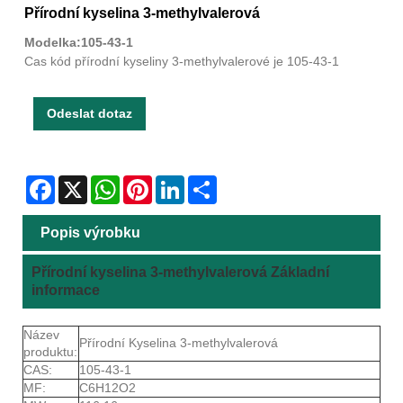
Přírodní kyselina 3-methylvalerová
Modelka:105-43-1
Cas kód přírodní kyseliny 3-methylvalerové je 105-43-1
Odeslat dotaz
Facebook
X
WhatsApp
Pinterest
LinkedIn
Share
Popis výrobku
Přírodní kyselina 3-methylvalerová Základní
informace
Název
Přírodní Kyselina 3-methylvalerová
produktu:
CAS:
105-43-1
MF:
C6H12O2