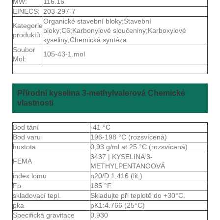
MW:
116.16
EINECS:
203-297-7
Organické stavební bloky;Stavební
Kategorie
bloky;C6;Karbonylové sloučeniny;Karboxylové
produktů:
kyseliny;Chemická syntéza
Soubor
105-43-1.mol
Mol:
Přírodní kyselina 3-methylvalerová Chemické
vlastnosti
Bod tání
-41 °C
Bod varu
196-198 °C (rozsvícená)
hustota
0,93 g/ml at 25 °C (rozsvícená)
3437 | KYSELINA 3-
FEMA
METHYLPENTANOOVÁ
index lomu
n20/D 1,416 (lit.)
Fp
185 °F
skladovací tepl.
Skladujte při teplotě do +30°C.
pka
pK1:4.766 (25°C)
Specifická gravitace
0.930