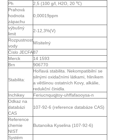
Ph
2,5 (100 g/l, H2O, 20 ℃)
Prahová
hodnota
0,00019ppm
zápachu
výbušný
2-12,3%(V)
limit
Rozpustnost
Mísitelný
vody
Číslo JECFA
87
Merck
14 1593
Brn
906770
Hořlavá stabilita. Nekompatibilní se
silnými oxidačními látkami, hliníkem
Stabilita:
a většinou ostatních Kovy, alkálie,
redukční činidla.
Inchikey
Feriucnquqjtoy-uhffafaooysa-n
Odkaz na
databázi
107-92-6 (reference databáze CAS)
CAS
Reference
chemie
Butanoika Kyselina (107-92-6)
NIST
Systém