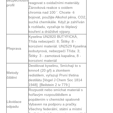
Bezpečnostní
reagovat s oxidačními materiály.
profil
Žárovková reakce s oxidem
chromia nad 100 '. Chcete -li
bojovat, použijte Alkohol pěna, CO2,
suchá chemikálie. Když je zahříván
k rozkladu, vyzařuje to štiplavý
kouření a dráždivé výpary.
Kyselina UN2820 BUTYFICKÁ,
Třída nebezpečí: 8; Štítky: 8 -
korozivní materiál. UN2529 Kyselina
Přeprava
isobutyrová, nebezpečí Třída: 3;
Štítky: 3 - zamotavá kapalina, 8 -
korozivní materiál
Destilovat kyselinu, Smíchají to s
kmno4 (20 g/l) a zlomkem
Metody
redistilem, vyřazují První třetina
čištění
destilátu [Vogel J Chem Soc 1814
1948]. [Beilstein 2 iv 779.]
Rozpustit nebo smíchat materiál s
hořlavým rozpouštědlem a
popálením v chemické spalovně
Likvidace
Vybaven na podporu a pračky.
odpadu
Všechny federální, státní a místní