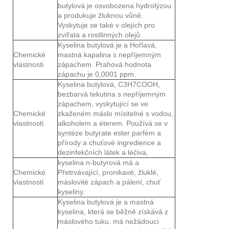
butylová je osvobozena hydrolýzou
a produkuje žluknou vůně.
Vyskytuje se také v olejích pro
zvířata a rostlinných olejů.
Kyselina butylová je a Hořlavá,
Chemické
mastná kapalina s nepříjemným
vlastnosti
zápachem. Prahová hodnota
zápachu je 0,0001 ppm.
Kyselina butylová, C3H7COOH,
bezbarvá tekutina s nepříjemným
zápachem, vyskytující se ve
Chemické
zkaženém máslo mísitelné s vodou,
vlastnosti
alkoholem a éterem. Používá se v
syntéze butyrate ester parfém a
přírody a chuťové ingredience a
dezinfekčních látek a léčiva,
kyselina n-butyrová má a
Chemické
Přetrvávající, pronikavé, žluklé,
vlastnosti
máslovité zápach a pálení, chuť
kyseliny.
Kyselina butylová je a mastná
kyselina, která se běžně získává z
máslového tuku. má nežádoucí