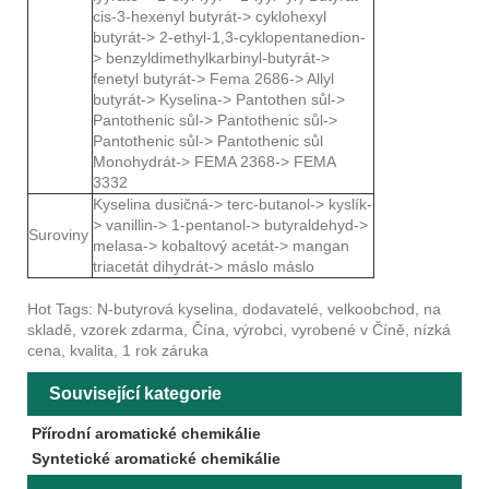
cis-3-hexenyl butyrát-> cyklohexyl
butyrát-> 2-ethyl-1,3-cyklopentanedion-
> benzyldimethylkarbinyl-butyrát->
fenetyl butyrát-> Fema 2686-> Allyl
butyrát-> Kyselina-> Pantothen sůl->
Pantothenic sůl-> Pantothenic sůl->
Pantothenic sůl-> Pantothenic sůl
Monohydrát-> FEMA 2368-> FEMA
3332
Kyselina dusičná-> terc-butanol-> kyslík-
> vanillin-> 1-pentanol-> butyraldehyd->
Suroviny
melasa-> kobaltový acetát-> mangan
triacetát dihydrát-> máslo máslo
Hot Tags: N-butyrová kyselina, dodavatelé, velkoobchod, na
skladě, vzorek zdarma, Čína, výrobci, vyrobené v Číně, nízká
cena, kvalita, 1 rok záruka
Související kategorie
Přírodní aromatické chemikálie
Syntetické aromatické chemikálie