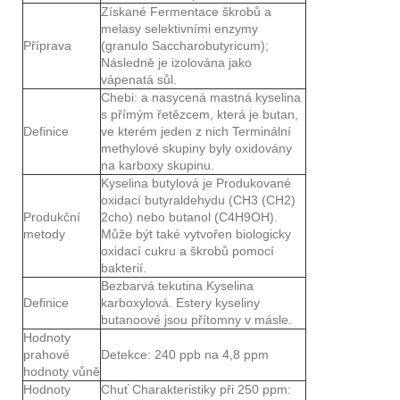
Získané Fermentace škrobů a
melasy selektivními enzymy
Příprava
(granulo Saccharobutyricum);
Následně je izolována jako
vápenatá sůl.
Chebi: a nasycená mastná kyselina
s přímým řetězcem, která je butan,
Definice
ve kterém jeden z nich Terminální
methylové skupiny byly oxidovány
na karboxy skupinu.
Kyselina butylová je Produkované
oxidací butyraldehydu (CH3 (CH2)
Produkční
2cho) nebo butanol (C4H9OH).
metody
Může být také vytvořen biologicky
oxidací cukru a škrobů pomocí
bakterií.
Bezbarvá tekutina Kyselina
Definice
karboxylová. Estery kyseliny
butanoové jsou přítomny v másle.
Hodnoty
prahové
Detekce: 240 ppb na 4,8 ppm
hodnoty vůně
Hodnoty
Chuť Charakteristiky při 250 ppm: