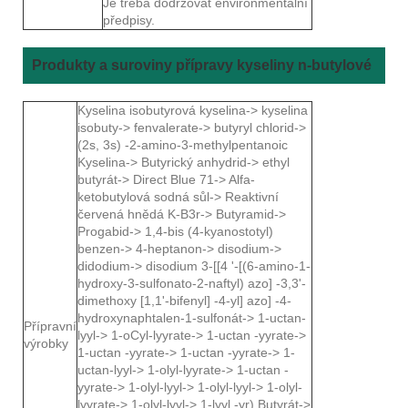
Je třeba dodržovat environmentální
předpisy.
Produkty a suroviny přípravy kyseliny n-butylové
Kyselina isobutyrová kyselina-> kyselina
isobuty-> fenvalerate-> butyryl chlorid->
(2s, 3s) -2-amino-3-methylpentanoic
Kyselina-> Butyrický anhydrid-> ethyl
butyrát-> Direct Blue 71-> Alfa-
ketobutylová sodná sůl-> Reaktivní
červená hnědá K-B3r-> Butyramid->
Progabid-> 1,4-bis (4-kyanostotyl)
benzen-> 4-heptanon-> disodium->
didodium-> disodium 3-[[4 '-[(6-amino-1-
hydroxy-3-sulfonato-2-naftyl) azo] -3,3'-
dimethoxy [1,1'-bifenyl] -4-yl] azo] -4-
hydroxynaphtalen-1-sulfonát-> 1-uctan-
Přípravní
lyyl-> 1-oCyl-lyyrate-> 1-uctan -yyrate->
výrobky
1-uctan -yyrate-> 1-uctan -yyrate-> 1-
uctan-lyyl-> 1-olyl-lyyrate-> 1-uctan -
yyrate-> 1-olyl-lyyl-> 1-olyl-lyyl-> 1-olyl-
lyyrate-> 1-olyl-lyyl-> 1-lyyl -yr) Butyrát->