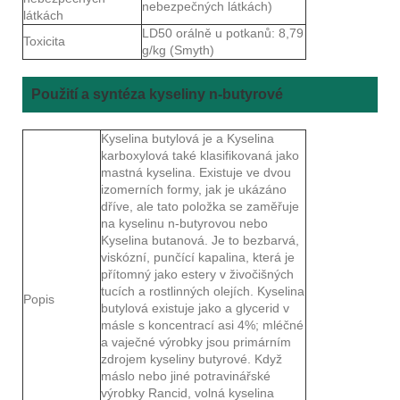
nebezpečných látkách)
látkách
LD50 orálně u potkanů: 8,79
Toxicita
g/kg (Smyth)
Použití a syntéza kyseliny n-butyrové
Kyselina butylová je a Kyselina
karboxylová také klasifikovaná jako
mastná kyselina. Existuje ve dvou
izomerních formy, jak je ukázáno
dříve, ale tato položka se zaměřuje
na kyselinu n-butyrovou nebo
Kyselina butanová. Je to bezbarvá,
viskózní, punčící kapalina, která je
přítomný jako estery v živočišných
tucích a rostlinných olejích. Kyselina
Popis
butylová existuje jako a glycerid v
másle s koncentrací asi 4%; mléčné
a vaječné výrobky jsou primárním
zdrojem kyseliny butyrové. Když
máslo nebo jiné potravinářské
výrobky Rancid, volná kyselina