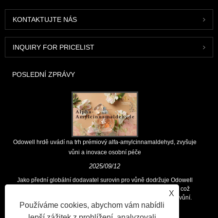
KONTAKTUJTE NÁS
INQUIRY FOR PRICELIST
POSLEDNÍ ZPRÁVY
Odowell hrdě uvádí na trh prémiový alfa-amylcinnamaldehyd, zvyšuje
vůni a inovace osobní péče
2025/09/12
Jako přední globální dodavatel surovin pro vůně dodržuje Odowell
hlavní filozofii „zaměřených na inovace zaměřené na kvalitu, což
X
zákazníkům po celém světě trvale poskytuje vynikající řešení vůní.
Používáme cookies, abychom vám nabídli
lepší zážitek z prohlížení, analyzovali