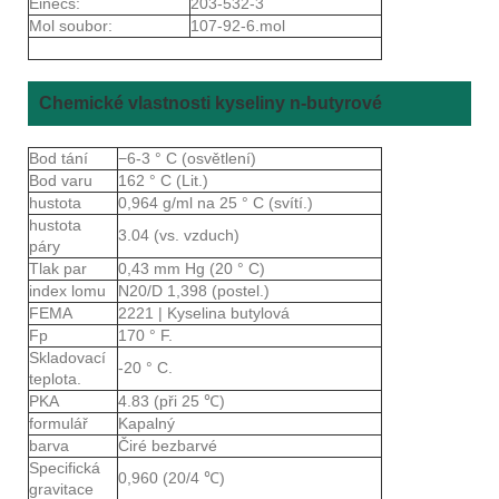
Einecs:
203-532-3
Mol soubor:
107-92-6.mol
Chemické vlastnosti kyseliny n-butyrové
Bod tání
−6-3 ° C (osvětlení)
Bod varu
162 ° C (Lit.)
hustota
0,964 g/ml na 25 ° C (svítí.)
hustota
3.04 (vs. vzduch)
páry
Tlak par
0,43 mm Hg (20 ° C)
index lomu
N20/D 1,398 (postel.)
FEMA
2221 | Kyselina butylová
Fp
170 ° F.
Skladovací
-20 ° C.
teplota.
PKA
4.83 (při 25 ℃)
formulář
Kapalný
barva
Čiré bezbarvé
Specifická
0,960 (20/4 ℃)
gravitace