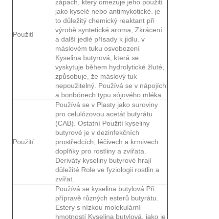
zápach, který omezuje jeho použití
jako kyselé nebo antimykotické. je
to důležitý chemický reaktant při
výrobě syntetické aroma, Zkrácení
Použití
a další jedlé přísady k jídlu. v
máslovém tuku osvobození
Kyselina butyrová, která se
vyskytuje během hydrolytické žluté,
způsobuje, že máslový tuk
nepoužitelný. Používá se v nápojích
a bonbónech typu sójového mléka.
Používá se v Plasty jako suroviny
pro celulózovou acetát butyrátu
(CAB). Ostatní Použití kyseliny
butyrové je v dezinfekčních
Použití
prostředcích, léčivech a krmivech
doplňky pro rostliny a zvířata.
Deriváty kyseliny butyrové hrají
důležité Role ve fyziologii rostlin a
zvířat.
Používá se kyselina butylová Při
přípravě různých esterů butyrátu.
Estery s nízkou molekulární
hmotností Kyselina butylová, jako je