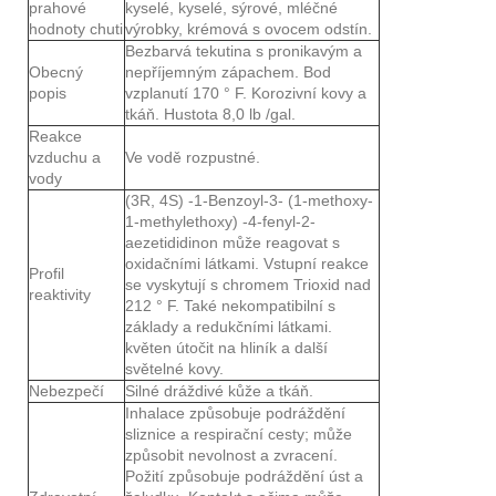
prahové
kyselé, kyselé, sýrové, mléčné
hodnoty chuti
výrobky, krémová s ovocem odstín.
Bezbarvá tekutina s pronikavým a
Obecný
nepříjemným zápachem. Bod
popis
vzplanutí 170 ° F. Korozivní kovy a
tkáň. Hustota 8,0 lb /gal.
Reakce
vzduchu a
Ve vodě rozpustné.
vody
(3R, 4S) -1-Benzoyl-3- (1-methoxy-
1-methylethoxy) -4-fenyl-2-
aezetididinon může reagovat s
oxidačními látkami. Vstupní reakce
Profil
se vyskytují s chromem Trioxid nad
reaktivity
212 ° F. Také nekompatibilní s
základy a redukčními látkami.
květen útočit na hliník a další
světelné kovy.
Nebezpečí
Silné dráždivé kůže a tkáň.
Inhalace způsobuje podráždění
sliznice a respirační cesty; může
způsobit nevolnost a zvracení.
Požití způsobuje podráždění úst a