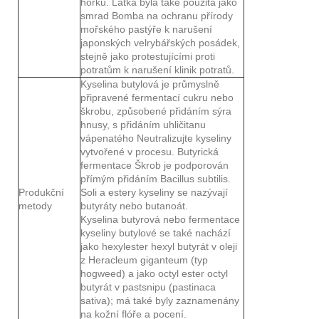
hořku. Látka byla také použita jako
smrad Bomba na ochranu přírody
mořského pastýře k narušení
japonských velrybářských posádek,
stejně jako protestujícími proti
potratům k narušení klinik potratů.
Kyselina butylová je průmyslně
připravené fermentací cukru nebo
škrobu, způsobené přidáním sýra
hnusy, s přidáním uhličitanu
vápenatého Neutralizujte kyseliny
vytvořené v procesu. Butyrická
fermentace Škrob je podporován
přímým přidáním Bacillus subtilis.
Produkční
Soli a estery kyseliny se nazývají
metody
butyráty nebo butanoát.
Kyselina butyrová nebo fermentace
kyseliny butylové se také nachází
jako hexylester hexyl butyrát v oleji
z Heracleum giganteum (typ
hogweed) a jako octyl ester octyl
butyrát v pastsnipu (pastinaca
sativa); má také byly zaznamenány
na kožní flóře a pocení.