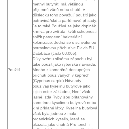
methyl butyrát, má většinou
příjemné vůně nebo chutě. V
důsledku toho považují použití jako
potravinářské a parfémové přísady.
Je to také Používá se jako doplněk
krmiva pro zvířata, kvůli schopnosti
snížit patogenní bakteriální
kolonizace. Jedná se o schválenou
potravinovou příchuť ve Flavis EU
Databáze (číslo 08.005).
Díky svému silnému zápachu byl
také použit jako rybářská návnada.
Použití
Mnoho z komerčně dostupných
příchutí používaných v kaprech
(Cyprinus carpio) Návnady
používají kyselinu butyrové jako
jejich ester základnu; Není však
jasné, zda Ryby jsou přitahovány
samotnou kyselinou butyrové nebo
k ní přidané látky. Kyselina butylová
však byla jednou z mála
organických kyselin, která se
ukázala jako chutná Pro tench i