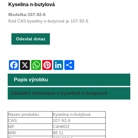
Kyselina n-butylová
Modelka:107-92-6
Kód CAS kyseliny n-butyrové je 107-92-6
Odeslat dotaz
Facebook
X
WhatsApp
Pinterest
LinkedIn
Share
Popis výrobku
Základní informace o kyselině n-butyrové
Název produktu:
Kyselina n-butylová
CAS:
107-92-6
MF:
C4H8O2
MW:
88.11