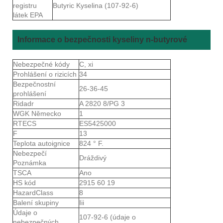
registru
Butyric Kyselina (107-92-6)
látek EPA
Informace o bezpečnosti kyseliny n-butyrové
Nebezpečné kódy
C, xi
Prohlášení o rizicích
34
Bezpečnostní
26-36-45
prohlášení
Ridadr
A 2820 8/PG 3
WGK Německo
1
RTECS
ES5425000
F
13
Teplota autoignice
824 ° F.
Nebezpečí
Dráždivý
Poznámka
TSCA
Ano
HS kód
2915 60 19
HazardClass
8
Balení skupiny
Iii
Údaje o
107-92-6 (údaje o
nebezpečných