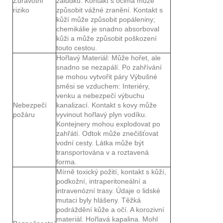
Zdravotní
žaludku. Kontakt s očima může
riziko
způsobit vážné zranění. Kontakt s
kůží může způsobit popáleniny;
chemikálie je snadno absorboval
kůži a může způsobit poškození
touto cestou.
Hořlavý Materiál: Může hořet, ale
snadno se nezapálí. Po zahřívání
se mohou vytvořit páry Výbušné
směsi se vzduchem: Interiéry,
venku a nebezpečí výbuchu
Nebezpečí
kanalizací. Kontakt s kovy může
požáru
vyvinout hořlavý plyn vodíku.
Kontejnery mohou explodovat po
zahřátí. Odtok může znečišťovat
vodní cesty. Látka může být
transportována v a roztavená
forma.
Mírně toxický požití, kontakt s kůží,
podkožní, intraperitoneální a
intravenózní trasy. Údaje o lidské
mutaci byly hlášeny. Těžká
podráždění kůže a očí. A korozivní
materiál. Hořlavá kapalina. Mohl