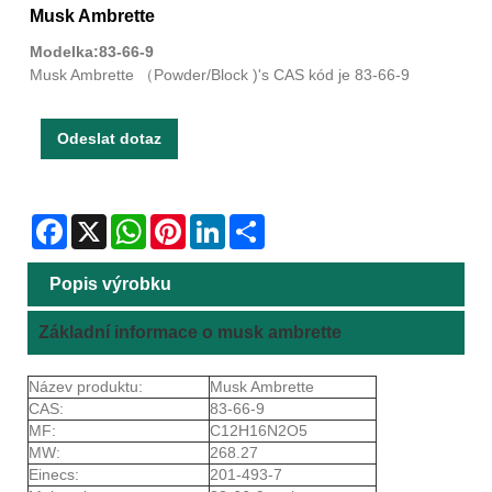
Musk Ambrette
Modelka:83-66-9
Musk Ambrette （Powder/Block )'s CAS kód je 83-66-9
Odeslat dotaz
Facebook
X
WhatsApp
Pinterest
LinkedIn
Share
Popis výrobku
Základní informace o musk ambrette
Název produktu:
Musk Ambrette
CAS:
83-66-9
MF:
C12H16N2O5
MW:
268.27
Einecs:
201-493-7