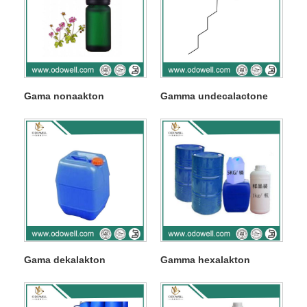
Gama nonaakton
Gamma undecalactone
Gama dekalakton
Gamma hexalakton