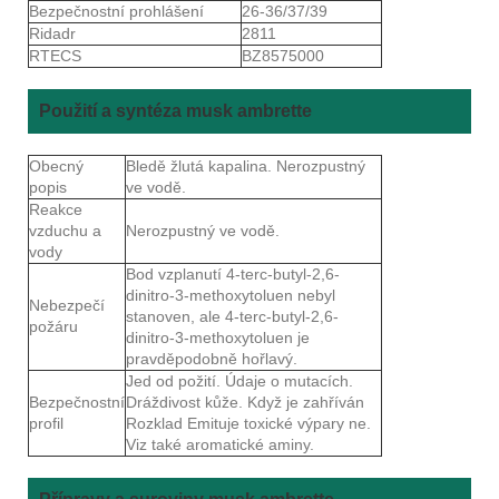
Bezpečnostní prohlášení
26-36/37/39
Ridadr
2811
RTECS
BZ8575000
Použití a syntéza musk ambrette
Obecný
Bledě žlutá kapalina. Nerozpustný
popis
ve vodě.
Reakce
vzduchu a
Nerozpustný ve vodě.
vody
Bod vzplanutí 4-terc-butyl-2,6-
dinitro-3-methoxytoluen nebyl
Nebezpečí
stanoven, ale 4-terc-butyl-2,6-
požáru
dinitro-3-methoxytoluen je
pravděpodobně hořlavý.
Jed od požití. Údaje o mutacích.
Bezpečnostní
Dráždivost kůže. Když je zahříván
profil
Rozklad Emituje toxické výpary ne.
Viz také aromatické aminy.