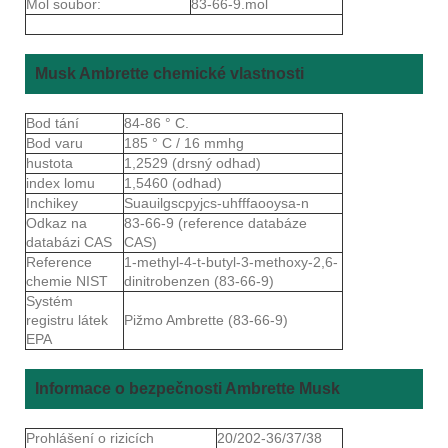
Mol soubor:
83-66-9.mol
Musk Ambrette chemické vlastnosti
Bod tání
84-86 ° C.
Bod varu
185 ° C / 16 mmhg
hustota
1,2529 (drsný odhad)
index lomu
1,5460 (odhad)
Inchikey
Suauilgscpyjcs-uhfffaooysa-n
Odkaz na
83-66-9 (reference databáze
databázi CAS
CAS)
Reference
1-methyl-4-t-butyl-3-methoxy-2,6-
chemie NIST
dinitrobenzen (83-66-9)
Systém
registru látek
Pižmo Ambrette (83-66-9)
EPA
Informace o bezpečnosti Ambrette Musk
Prohlášení o rizicích
20/202-36/37/38