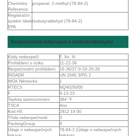
Chemistry
propanal, 2-methyl-(78-84-2)
Reference
Registrační
systém látek
Isobutyraldehyd (78-84-2)
EPA
Bezpečnostní informace o isobutyraldehydu
Kódy nebezpečí
F, Xn, Xi
Prohlášení o riziku
11-22-36
Bezpečnostní prohlášení
16-36/37-9-33-29-26
RIDADR
UN 2045 3/PG 2
WGK Německo
1
RTECS
NQ4025000
F
9-13-23
Teplota samovznícení
384 °F
TSCA
Ano
Kód HS
2912 19 00
Třída nebezpečnosti
3
PackingGroup
II
Údaje o nebezpečných
78-84-2 (Údaje o nebezpečných
látkách
látkách)