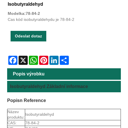
Isobutyraldehyd
Modelka:78-84-2
Cas kód isobutyraldehydu je 78-84-2
Odeslat dotaz
Facebook
X
WhatsApp
Pinterest
LinkedIn
Share
Popis výrobku
Isobutyraldehyd Základní informace
Popis
n Reference
Název
Isobutyraldehyd
produktu:
CAS:
78-84-2