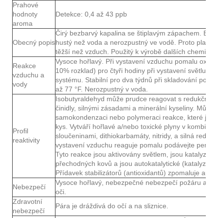
Prahové
hodnoty
Detekce: 0,4 až 43 ppb
aroma
Čirý bezbarvý kapalina se štiplavým zápachem. Bod 
Obecný popis
hustý než voda a nerozpustný ve vodě. Proto plave 
těžší než vzduch. Použitý k výrobě dalších chemikálií
Vysoce hořlavý. Při vystavení vzduchu pomalu oxiduj
Reakce
10% rozklad) pro čtyři hodiny při vystavení světlu 
vzduchu a
systému. Stabilní pro dva týdnů při skladování pod d
vody
až 77 °F. Nerozpustný v voda.
Isobutyraldehyd může prudce reagovat s redukčními č
činidly, silnými zásadami a minerální kyseliny. Může
samokondenzaci nebo polymeraci reakce, které jsou
kys. Vytváří hořlavé a/nebo toxické plyny v kombinaci
Profil
sloučeninami, dithiokarbamáty, nitridy, a silná redukčn
reaktivity
vystavení vzduchu reaguje pomalu podávejte peroxid
Tyto reakce jsou aktivovány světlem, jsou katalyzov
přechodných kovů a jsou autokatalytické (katalyzován
Přídavek stabilizátorů (antioxidantů) zpomaluje auto
Vysoce hořlavý, nebezpečné nebezpečí požáru a výb
Nebezpečí
oči.
Zdravotní
Pára je dráždivá do očí a na sliznice.
nebezpečí