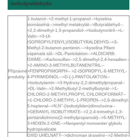
isobutyraldehydu
1-butanol-->2-methyl-1-propanol-->kyselina
isomáselná-->methyl metakrylát-->Butyraldehyd--
>2,2-dimethyl-1,3-propandiol-->Isobutyronitril-->L-
Valin-->3-(4-
ISOPROPYLFENYL)ISOBUTYRALDEHYD-->3-
Methyl-2-butanon-pentenin--->kyselina Pifant
vápenatá sůl-->DL-Pantolakton-->ALDICARB-
OXIME-->Karbosulfan-->2,5-dimethyl-2,4-hexadien--
>2-AMINO-3-METHYLBUTANENITRIL--
Přípravné
>FENPROPIMORPH-- >2-ISOPROPYL-6-METHYL-
produkty
4-PYRIMIDINOL-->D-(-)-PANTOLAKTON--
>Isobutylamin-->3-Hydroxy-2,2-dimethylpropanal--
>DL-Valin-->2-Methylbutyl 2-methylbutyrát-->1-
CHLORO-2-METHYLPROPYL CHLOROFORMÁT--
>1-CHLORO-2-METHYL-1-PROPEN-->2,6-dimethyl-
5-heptenal-->N,N''-(isobutyliden)dimočovina--
>GERANYL ISOBUTYRATE-->2,2,4-trimethyl-1,3-
pentandiolmono(2-methylpropanoát)-->5-METHYL-
3-HEXEN-2-ONE-->Neopentyl monoester glykolu
hydropivalicate
OXID UHELNATÝ-->dichroman draselný-->2-Methyl-