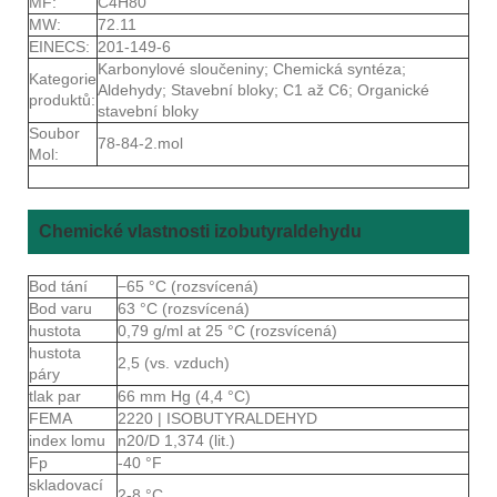
MF:
C4H80
MW:
72.11
EINECS:
201-149-6
Karbonylové sloučeniny; Chemická syntéza;
Kategorie
Aldehydy; Stavební bloky; C1 až C6; Organické
produktů:
stavební bloky
Soubor
78-84-2.mol
Mol:
Chemické vlastnosti izobutyraldehydu
Bod tání
−65 °C (rozsvícená)
Bod varu
63 °C (rozsvícená)
hustota
0,79 g/ml at 25 °C (rozsvícená)
hustota
2,5 (vs. vzduch)
páry
tlak par
66 mm Hg (4,4 °C)
FEMA
2220 | ISOBUTYRALDEHYD
index lomu
n20/D 1,374 (lit.)
Fp
-40 °F
skladovací
2-8 °C