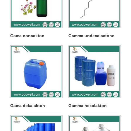
Gama nonaakton
Gamma undecalactone
Gama dekalakton
Gamma hexalakton