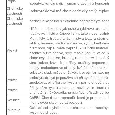
Popis
isobutylalkoholu s dichroman draselný a koncentrova
Chemické
Isobutyraldehyd má charakteristický ostrý, štiplavý z
vlastnosti
Chemické
bezbarvá kapalina s extrémně nepříjemným zápach
vlastnosti
Hlášeno nalezeno v jablečné a rybízové ​​aroma a v es
tabákových listů a čajové lístky, také v esenciálních ol
Murr. listy, Citrus aurantium listy a Datura stramoni
jablku, banánu, sladká a višňová, rybíz, kedlubna, mr
brambory, rajče, máta peprná, kukuřičný mátový a má
Výskyt
pšenice a žito pečivo, sýry, máslo, jogurt, vejce, kavi
chmelový olej, pivo, brandy, rum, sherry, jablečný m
vína, kakao, káva, čaj, oříšky, arašídy, popcorn, ove
houby, makadamové ořechy, květák, pálenka z hrušek
sukiyaki, slad, mišpule, šalvěj, krevety, lanýže, mušl
Isobutyraldehyd je používá se při syntéze esterů celu
Použití
změkčovadel; příprava kyseliny pantotenové a valinu;
Při syntéze kyselina pantothenová, valin, leucin, este
Použití
příchutě, změkčovadla, pryskyřice, přísady do benzí
ChEBI: Člen třída propanalů, která je propanalem s
Definice
methylovou skupinou at pozice 2.
Oxidací isobutylalkohol s dichromanem draselným a
Příprava
kyselinou sírovou.