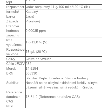
tepl.
rozpustnost
voda: rozpustný 11 g/100 ml při 20 °C (lit.)
formulář
Kapalný
barva
Jasný
Zápach
Pronikavý.
Prahová
hodnota
0,00035 ppm
zápachu
limit
1,6-11,0 % (V)
výbušnosti
Rozpustnost
75 g/L (20 ºC)
ve vodě
Citlivý
Citlivé na vzduch
Číslo JECFA
252
Merck
14,5154
BRN
605330
Stabilní. Dejte do lednice. Vysoce hořlavý.
Stabilita:
Nesnáší se se silnými oxidačními činidly, silnými
bázemi, silné kyseliny, silná redukční činidla.
Reference
databáze
78-84-2 (Reference databáze CAS)
CAS
NIST