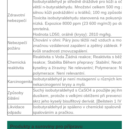
Isobutyraldehyd je středně dráždivé pro kůži a oči; 
větší n-butyraldehydu. Množství celkem 500 mg za 2
silnou kůži podráždění u králíků; 100 mg způsobilo s
Zdravotní
Toxicita isobutyraldehydu stanovená na pokusných zv
nebezpečí
nízká. Expozice 8000 ppm (23 600 mg/m3) po dobu 4
smrtelná.
Hodnota LD50, orálně (krysy): 2810 mg/kg.
Chování v ohni: Páry jsou těžší než vzduch a mohou 
Nebezpečí
značnou vzdálenost zapálení a zpětný záblesk. Požár
požáru
kvůli snadnosti znovuzapálení.
Reaktivita s Voda Žádná reakce; Reaktivita s běžným
Chemická
reakce; Stabilita Během přepravy: Stabilní; Neutraliza
reaktivita
kyseliny a žíraviny: Ne relevantní; Polymerace: Není r
polymerace: Není relevantní.
Isobutyraldehyd je není mutagenní u různých kmenů 
Karcinogenita
nekarcinogenní krysy a myši.
Suchý isobutyraldehyd s CaSO4 a použijte jej ihned p
Způsoby
dusíkem, protože s velkými obtížemi při prevenci oxid
čištění
skrz jeho kyselý bisulfitový derivát. [Beilstein 1 IV 326
Likvidace
Isobutyraldehyd je spáleno v chemické spalovně vy
odpadu
spalováním a pračkou.
Produkty a suroviny pro přípravu