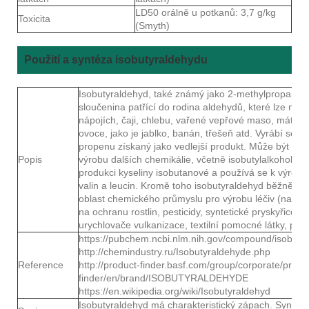
LD50 orálně u potkanů: 3,7 g/kg
Toxicita
(Smyth)
Použití a syntéza isobutyraldehydu
Isobutyraldehyd, také známý jako 2-methylpropanal, 
sloučenina patřící do rodina aldehydů, které lze nalé
nápojích, čaji, chlebu, vařené vepřové maso, mátový 
ovoce, jako je jablko, banán, třešeň atd. Vyrábí se o
propenu získaný jako vedlejší produkt. Může být použ
Popis
výrobu dalších chemikálie, včetně isobutylalkoholu, 
produkci kyseliny isobutanové a používá se k výrobě 
valin a leucin. Kromě toho isobutyraldehyd běžně sl
oblast chemického průmyslu pro výrobu léčiv (např v
na ochranu rostlin, pesticidy, syntetické pryskyřice, a
urychlovače vulkanizace, textilní pomocné látky, parf
https://pubchem.ncbi.nlm.nih.gov/compound/isobuty
http://chemindustry.ru/Isobutyraldehyde.php
Reference
http://product-finder.basf.com/group/corporate/produ
finder/en/brand/ISOBUTYRALDEHYDE
https://en.wikipedia.org/wiki/Isobutyraldehyd
Isobutyraldehyd má charakteristický zápach. Synteti