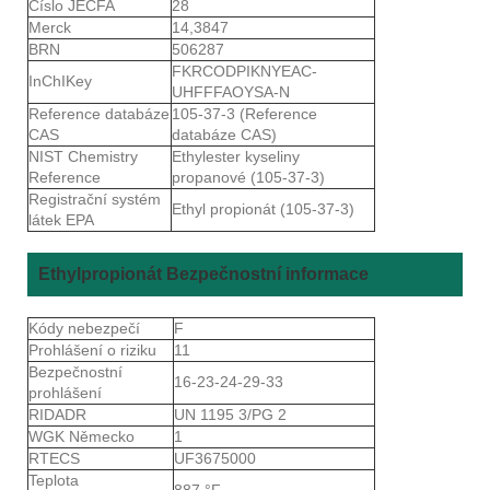
Číslo JECFA
28
Merck
14,3847
BRN
506287
FKRCODPIKNYEAC-
InChIKey
UHFFFAOYSA-N
Reference databáze
105-37-3 (Reference
CAS
databáze CAS)
NIST Chemistry
Ethylester kyseliny
Reference
propanové (105-37-3)
Registrační systém
Ethyl propionát (105-37-3)
látek EPA
Ethylpropionát Bezpečnostní informace
Kódy nebezpečí
F
Prohlášení o riziku
11
Bezpečnostní
16-23-24-29-33
prohlášení
RIDADR
UN 1195 3/PG 2
WGK Německo
1
RTECS
UF3675000
Teplota
887 °F