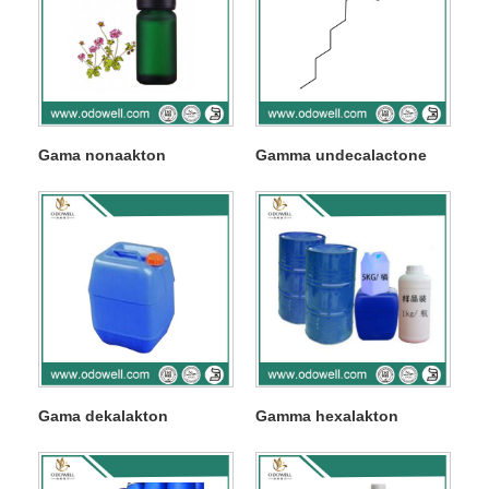
Gama nonaakton
Gamma undecalactone
Gama dekalakton
Gamma hexalakton