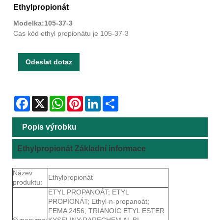
Ethylpropionát
Modelka:105-37-3
Cas kód ethyl propionátu je 105-37-3
Odeslat dotaz
Facebook
X
WhatsApp
Pinterest
LinkedIn
Share
Popis výrobku
Ethylpropionát Základní informace
Název
Ethylpropionát
produktu:
ETYL PROPANOÁT; ETYL
PROPIONÁT; Ethyl-n-propanoát;
FEMA 2456; TRIANOIC ETYL ESTER
Synonyma:
KYSELINY;RARECHEM AL BI