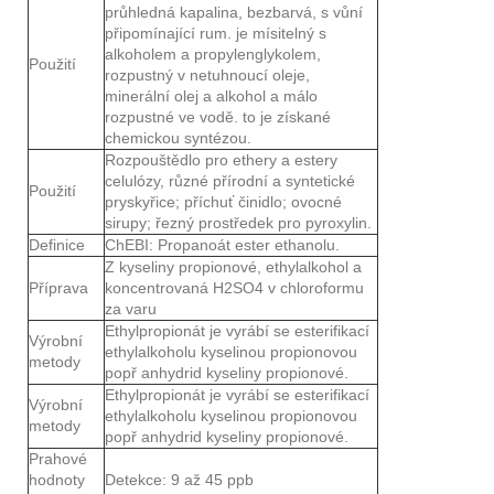
průhledná kapalina, bezbarvá, s vůní
připomínající rum. je mísitelný s
alkoholem a propylenglykolem,
Použití
rozpustný v netuhnoucí oleje,
minerální olej a alkohol a málo
rozpustné ve vodě. to je získané
chemickou syntézou.
Rozpouštědlo pro ethery a estery
celulózy, různé přírodní a syntetické
Použití
pryskyřice; příchuť činidlo; ovocné
sirupy; řezný prostředek pro pyroxylin.
Definice
ChEBI: Propanoát ester ethanolu.
Z kyseliny propionové, ethylalkohol a
Příprava
koncentrovaná H2SO4 v chloroformu
za varu
Ethylpropionát je vyrábí se esterifikací
Výrobní
ethylalkoholu kyselinou propionovou
metody
popř anhydrid kyseliny propionové.
Ethylpropionát je vyrábí se esterifikací
Výrobní
ethylalkoholu kyselinou propionovou
metody
popř anhydrid kyseliny propionové.
Prahové
hodnoty
Detekce: 9 až 45 ppb