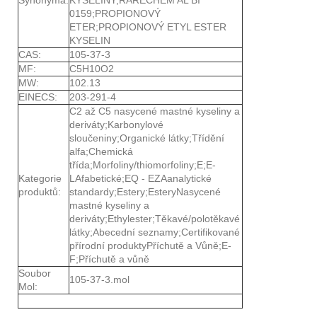
0159;PROPIONOVÝ
ETER;PROPIONOVÝ ETYL ESTER
KYSELIN
CAS:
105-37-3
MF:
C5H10O2
MW:
102.13
EINECS:
203-291-4
C2 až C5 nasycené mastné kyseliny a
deriváty;Karbonylové
sloučeniny;Organické látky;Třídění
alfa;Chemická
třída;Morfoliny/thiomorfoliny;E;E-
Kategorie
LAfabetické;EQ - EZAanalytické
produktů:
standardy;Estery;EsteryNasycené
mastné kyseliny a
deriváty;Ethylester;Těkavé/polotěkavé
látky;Abecední seznamy;Certifikované
přírodní produktyPříchutě a Vůně;E-
F;Příchutě a vůně
Soubor
105-37-3.mol
Mol: