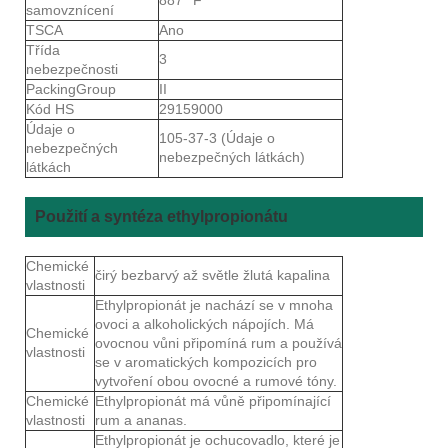
samovznícení
TSCA
Ano
Třída
3
nebezpečnosti
PackingGroup
II
Kód HS
29159000
Údaje o
105-37-3 (Údaje o
nebezpečných
nebezpečných látkách)
látkách
Použití a syntéza ethylpropionátu
Chemické
čirý bezbarvý až světle žlutá kapalina
vlastnosti
Ethylpropionát je nachází se v mnoha
ovoci a alkoholických nápojích. Má
Chemické
ovocnou vůni připomíná rum a používá
vlastnosti
se v aromatických kompozicích pro
vytvoření obou ovocné a rumové tóny.
Chemické
Ethylpropionát má vůně připomínající
vlastnosti
rum a ananas.
Ethylpropionát je ochucovadlo, které je