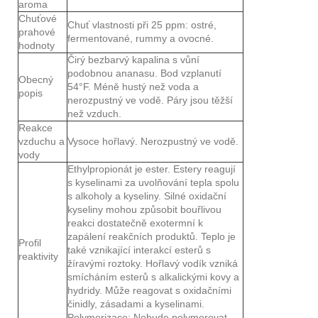
aroma
Chuťové
Chuť vlastnosti při 25 ppm: ostré,
prahové
fermentované, rummy a ovocné.
hodnoty
Čirý bezbarvý kapalina s vůní
podobnou ananasu. Bod vzplanutí
Obecný
54°F. Méně hustý než voda a
popis
nerozpustný ve vodě. Páry jsou těžší
než vzduch.
Reakce
vzduchu a
Vysoce hořlavý. Nerozpustný ve vodě.
vody
Ethylpropionát je ester. Estery reagují
s kyselinami za uvolňování tepla spolu
s alkoholy a kyseliny. Silné oxidační
kyseliny mohou způsobit bouřlivou
reakci dostatečně exotermní k
zapálení reakčních produktů. Teplo je
Profil
také vznikající interakcí esterů s
reaktivity
žíravými roztoky. Hořlavý vodík vzniká
smícháním esterů s alkalickými kovy a
hydridy. Může reagovat s oxidačními
činidly, zásadami a kyselinami.
Polymerizace: Nebude polymerovat