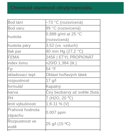
Chemické vlastnosti ethylpropionátu
Bod tání
−73 °C (rozsvícená)
Bod varu
99 °C (rozsvícená)
0,888 g/ml at 25 °C
hustota
(rozsvícená)
hustota páry
3,52 (vs. vzduch)
tlak par
40 mm Hg (27,2 °C)
FEMA
2456 | ETYL PROPIONÁT
index lomu
n20/D 1,384 (lit.)
Fp
54 °F
skladovací tepl.
Oblast hořlavých látek
rozpustnost
17 g/l
formulář
Kapalný
barva
Čirý bezbarvý až světle žlutá
PH
7 (H2O, 20 ℃)
limit výbušnosti
1,8-11 % (V)
Prahová hodnota
0,007 ppm
zápachu
Rozpustnost ve
25 g/l (15 ºC)
vodě