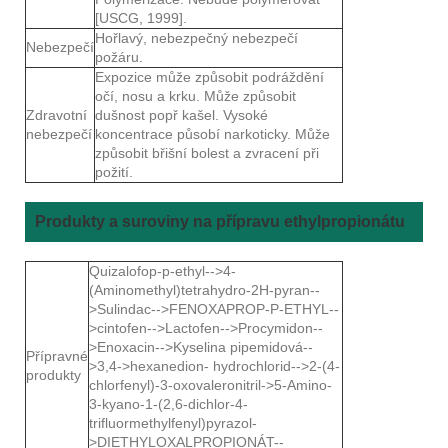
[USCG, 1999].
Hořlavý, nebezpečný nebezpečí
Nebezpečí
požáru.
Expozice může způsobit podráždění
očí, nosu a krku. Může způsobit
Zdravotní
dušnost popř kašel. Vysoké
nebezpečí
koncentrace působí narkoticky. Může
způsobit břišní bolest a zvracení při
požití.
Produkty a suroviny na přípravu ethylpropionátu
Quizalofop-p-ethyl-->4-
(Aminomethyl)tetrahydro-2H-pyran--
>Sulindac-->FENOXAPROP-P-ETHYL--
>cintofen-->Lactofen-->Procymidon--
>Enoxacin-->Kyselina pipemidová--
Přípravné
>3,4->hexanedion- hydrochlorid-->2-(4-
produkty
chlorfenyl)-3-oxovaleronitril->5-Amino-
3-kyano-1-(2,6-dichlor-4-
trifluormethylfenyl)pyrazol-
>DIETHYLOXALPROPIONÁT--