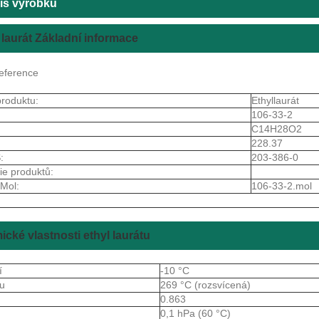
is výrobku
 laurát Základní informace
eference
roduktu:
Ethyllaurát
106-33-2
C14H28O2
228.37
:
203-386-0
ie produktů:
Mol:
106-33-2.mol
cké vlastnosti ethyl laurátu
í
-10 °C
ru
269 °C (rozsvícená)
a
0.863
r
0,1 hPa (60 °C)