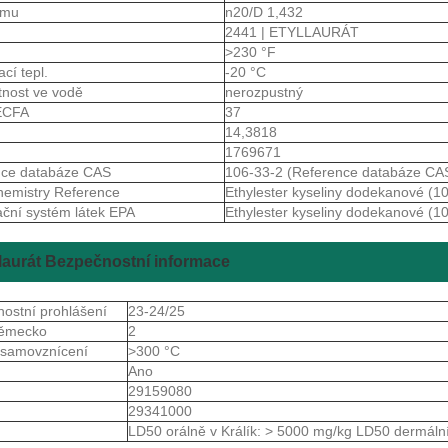
lomu
n20/D 1,432
2441 | ETYLLAURÁT
>230 °F
ací tepl.
-20 °C
tnost ve vodě
nerozpustný
JECFA
37
14,3818
1769671
nce databáze CAS
106-33-2 (Reference databáze CA
emistry Reference
Ethylester kyseliny dodekanové (1
ační systém látek EPA
Ethylester kyseliny dodekanové (1
laurát Bezpečnostní informace
ostní prohlášení
23-24/25
ěmecko
2
 samovznícení
>300 °C
Ano
S
29159080
S
29341000
LD50 orálně v Králík: > 5000 mg/kg LD50 dermální