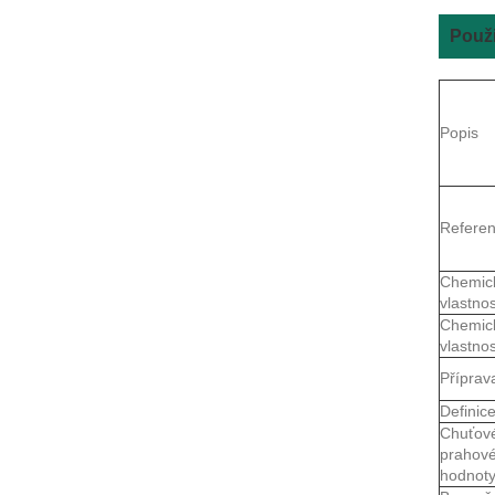
Použi
Popis
Refere
Chemic
vlastnos
Chemic
vlastnos
Příprav
Definic
Chuťov
prahov
hodnot