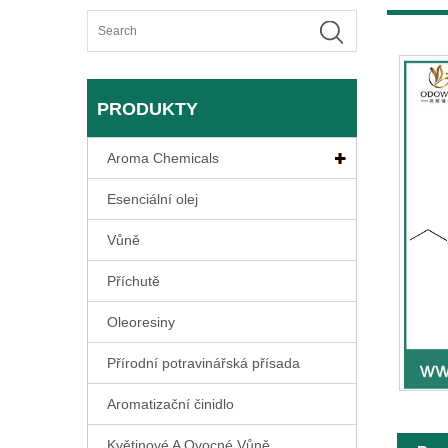
PRODUKTY
Aroma Chemicals
Esenciální olej
Vůně
Příchutě
Oleoresiny
Přírodní potravinářská přísada
Aromatizační činidlo
Květinové A Ovocné Vůně