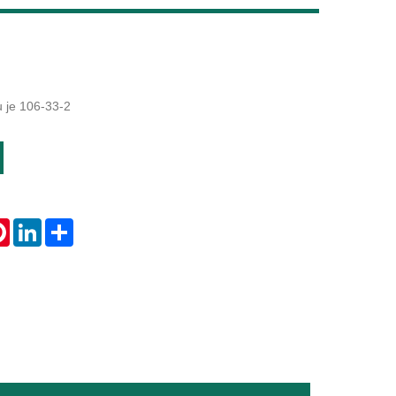
Live
u je 106-33-2
tsApp
Pinterest
LinkedIn
Share