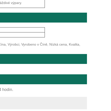
ráždivé výpary.
na, Výrobci, Vyrobeno v Číně, Nízká cena, Kvalita,
4 hodin.