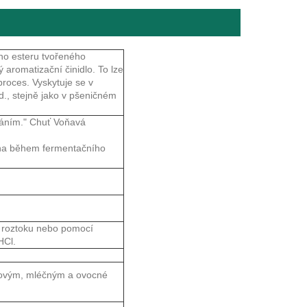
ého esteru tvořeného
 aromatizační činidlo. To lze
proces. Vyskytuje se v
d., stejně jako v pšeničném
ováním." Chuť Voňavá
ína během fermentačního
m roztoku nebo pomocí
HCl.
émovým, mléčným a ovocné