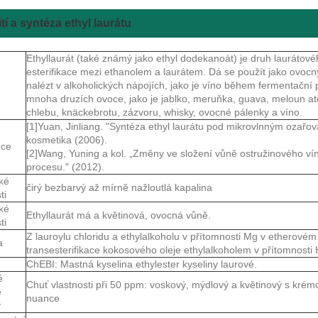
tí a syntéza ethyl laurátu
Ethyllaurát (také známý jako ethyl dodekanoát) je druh laurátov
esterifikace mezi ethanolem a laurátem. Dá se použít jako ovocný
nalézt v alkoholických nápojích, jako je víno během fermentační 
mnoha druzích ovoce, jako je jablko, meruňka, guava, meloun at
chlebu, knäckebrotu, zázvoru, whisky, ovocné pálenky a víno.
[1]Yuan, Jinliang. "Syntéza ethyl laurátu pod mikrovlnným ozař
kosmetika (2006).
nce
[2]Wang, Yuning a kol. „Změny ve složení vůně ostružinového v
procesu." (2012).
ké
čirý bezbarvý až mírně nažloutlá kapalina
ti
ké
Ethyllaurát má a květinová, ovocná vůně.
ti
Z lauroylu chloridu a ethylalkoholu v přítomnosti Mg v etherové
a
transesterifikace kokosového oleje ethylalkoholem v přítomnosti 
e
ChEBI: Mastná kyselina ethylester kyseliny laurové.
é
Chuť vlastnosti při 50 ppm: voskový, mýdlový a květinový s kr
é
nuance
y