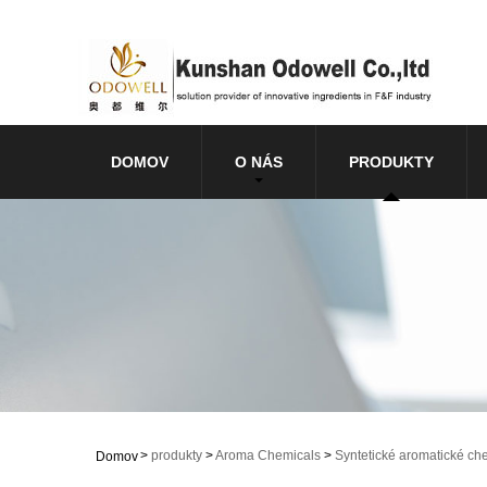
DOMOV
O NÁS
PRODUKTY
>
produkty
>
Aroma Chemicals
>
Syntetické aromatické ch
Domov