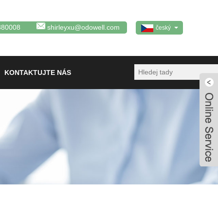
380008
shirleyxu@odowell.com
český
KONTAKTUJTE NÁS