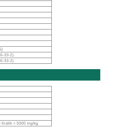
S)
06-33-2)
06-33-2)
 Králík > 5000 mg/kg