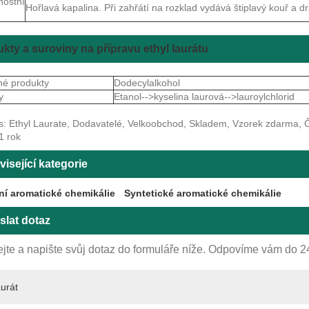
nostní
Hořlavá kapalina. Při zahřátí na rozklad vydává štiplavý kouř a d
kty a suroviny na přípravu ethyl laurátu
né produkty
Dodecylalkohol
y
Etanol-->kyselina laurová-->lauroylchlorid
s: Ethyl Laurate, Dodavatelé, Velkoobchod, Skladem, Vzorek zdarma, Čí
1 rok
isející kategorie
ní aromatické chemikálie
Syntetické aromatické chemikálie
slat dotaz
jte a napište svůj dotaz do formuláře níže. Odpovíme vám do 2