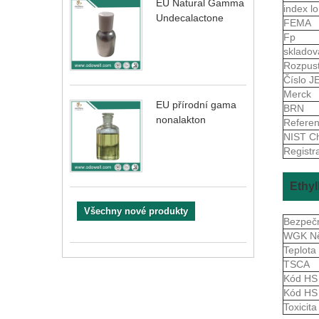
EU Natural Gamma
index 
Undecalactone
FEMA
Fp
skladov
Rozpus
Číslo 
Merck
EU přírodní gama
BRN
nonalakton
Refere
NIST Ch
Registr
Ethyl
Všechny nové produkty
Bezpečn
WGK N
Teplota
TSCA
Kód H
Kód H
Toxicita