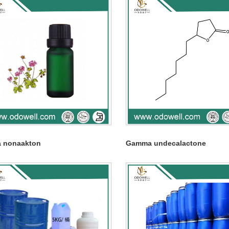
 nonaakton
Gamma undecalactone