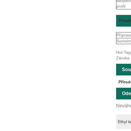
Bezpeč
profil
Produ
Příprav
Surovin
Hot Tag
Záruka 
Souv
Přírod
Ode
Neváhe