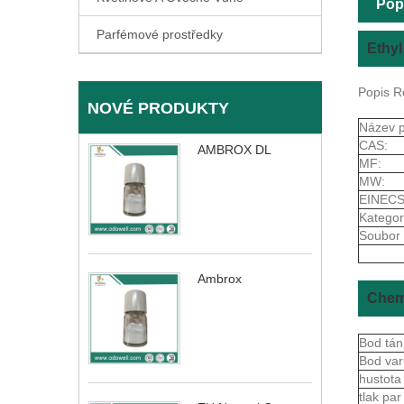
Pop
Parfémové prostředky
Ethyl
Popis R
NOVÉ PRODUKTY
Název p
CAS:
AMBROX DL
MF:
MW:
EINECS
Kategor
Soubor 
Ambrox
Chemi
Bod tán
Bod va
hustot
tlak pa