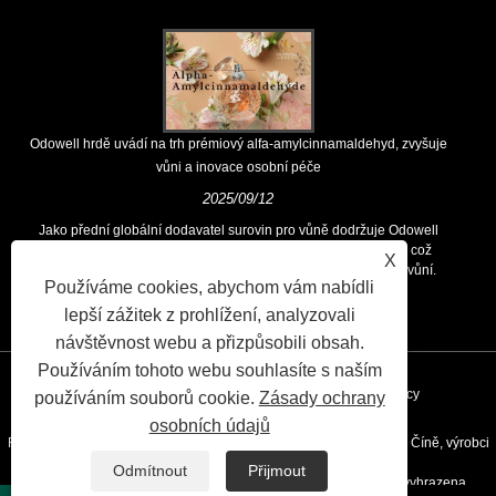
Odowell hrdě uvádí na trh prémiový alfa-amylcinnamaldehyd, zvyšuje
vůni a inovace osobní péče
2025/09/12
Jako přední globální dodavatel surovin pro vůně dodržuje Odowell
hlavní filozofii „zaměřených na inovace zaměřené na kvalitu, což
X
zákazníkům po celém světě trvale poskytuje vynikající řešení vůní.
Používáme cookies, abychom vám nabídli
lepší zážitek z prohlížení, analyzovali
návštěvnost webu a přizpůsobili obsah.
Používáním tohoto webu souhlasíte s naším
Odkazy
Sitemap
RSS
XML
Privacy Policy
používáním souborů cookie.
Zásady ochrany
osobních údajů
Right © 2020 Kunshan Odowell CO., Ltd - Chemická vůně aroma v Číně, výrobci
Odmítnout
Přijmout
ingrediencí aroma, dodavatelé éterických olejů všechna práva vyhrazena.