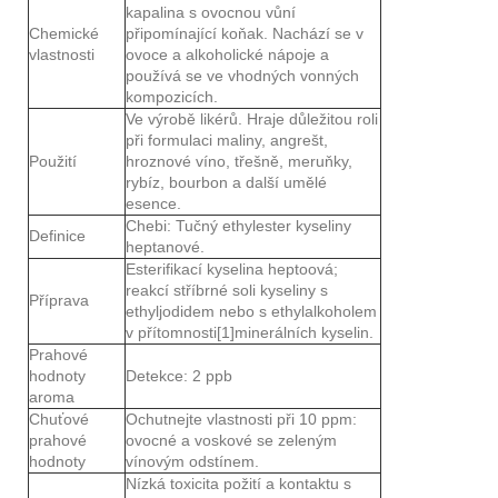
kapalina s ovocnou vůní
Chemické
připomínající koňak. Nachází se v
vlastnosti
ovoce a alkoholické nápoje a
používá se ve vhodných vonných
kompozicích.
Ve výrobě likérů. Hraje důležitou roli
při formulaci maliny, angrešt,
Použití
hroznové víno, třešně, meruňky,
rybíz, bourbon a další umělé
esence.
Chebi: Tučný ethylester kyseliny
Definice
heptanové.
Esterifikací kyselina heptoová;
reakcí stříbrné soli kyseliny s
Příprava
ethyljodidem nebo s ethylalkoholem
v přítomnosti[1]minerálních kyselin.
Prahové
hodnoty
Detekce: 2 ppb
aroma
Chuťové
Ochutnejte vlastnosti při 10 ppm:
prahové
ovocné a voskové se zeleným
hodnoty
vínovým odstínem.
Nízká toxicita požití a kontaktu s