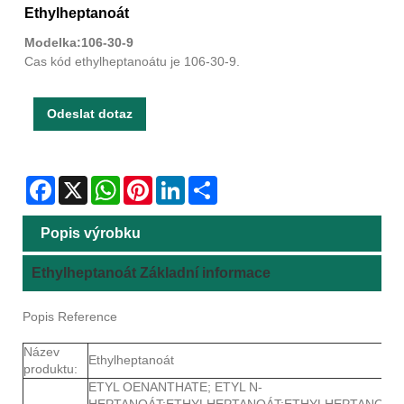
Ethylheptanoát
Modelka:106-30-9
Cas kód ethylheptanoátu je 106-30-9.
Odeslat dotaz
Facebook
X
WhatsApp
Pinterest
LinkedIn
Share
Popis výrobku
Ethylheptanoát Základní informace
Popis Reference
Název
Ethylheptanoát
produktu:
ETYL OENANTHATE; ETYL N-
HEPTANOÁT;ETHYLHEPTANOÁT;ETHYLHEPTANOÁT;