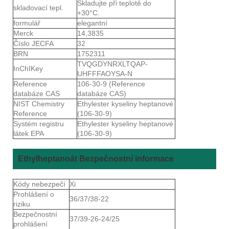
Skladujte při teplotě do
skladovací tepl.
+30°C.
formulář
elegantní
Merck
14,3835
Číslo JECFA
32
BRN
1752311
TVQGDYNRXLTQAP-
InChIKey
UHFFFAOYSA-N
Reference
106-30-9 (Reference
databáze CAS
databáze CAS)
NIST Chemistry
Ethylester kyseliny heptanové
Reference
(106-30-9)
Systém registru
Ethylester kyseliny heptanové
látek EPA
(106-30-9)
Ethylheptanoát Bezpečnostní informace
Kódy nebezpečí
Xi
Prohlášení o
36/37/38-22
riziku
Bezpečnostní
37/39-26-24/25
prohlášení