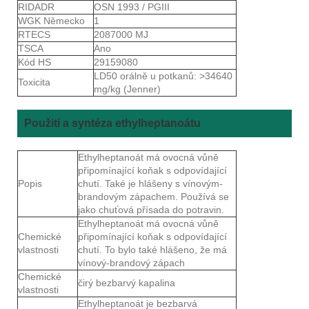
RIDADR
OSN 1993 / PGIII
WGK Německo
1
RTECS
2087000 MJ
TSCA
Ano
Kód HS
29159080
LD50 orálně u potkanů: >34640
Toxicita
mg/kg (Jenner)
Použití a syntéza ethylheptanoátu
Ethylheptanoát má ovocná vůně
připomínající koňak s odpovídající
Popis
chutí. Také je hlášeny s vínovým-
brandovým zápachem. Používá se
jako chuťová přísada do potravin.
Ethylheptanoát má ovocná vůně
Chemické
připomínající koňak s odpovídající
vlastnosti
chutí. To bylo také hlášeno, že má
vínový-brandový zápach
Chemické
čirý bezbarvý kapalina
vlastnosti
Ethylheptanoát je bezbarvá