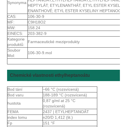
Synonyma:
HEPTYLÁT; ETYLENANTHÁT; ETYL ESTER KYSELINY
ENANTHOVÉ; ETYL ESTER KYSELINY HEPTANOOVÉ
CAS:
106-30-9
MF:
C9H18O2
MW:
158.24
EINECS:
203-382-9
Kategorie
Farmaceutické meziprodukty
produktů:
Soubor
106-30-9.mol
Mol:
Chemické vlastnosti ethylheptanoátu
Bod tání
−66 °C (rozsvícená)
Bod varu
188-189 °C (rozsvícená)
0,87 g/ml at 25 °C
hustota
(rozsvícená)
FEMA
2437 | ETYLHEPTANOÁT
index lomu
n20/D 1,412 (lit.)
Fp
151 °F