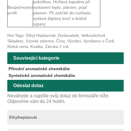
pokožkou. Hořlavá kapalina při
Bezpečnostní
vystavení teplu, jiskrám, popř
profil
plamen. Při zahřátí do rozkladu
vydává štiplavý kouř a dráždí
výpary.
Hot Tags: Ethyl Heptanoát, Dodavatelé, Velkoobchod,
Skladem, Vzorek zdarma, Čína, Výrobci, Vyrobeno v Číně,
Nízká cena, Kvalita, Záruka 1 rok
Související kategorie
Přírodní aromatické chemikálie
Syntetické aromatické chemikálie
Odeslat dotaz
Neváhejte a napište svůj dotaz do formuláře níže.
Odpovíme vám do 24 hodin.