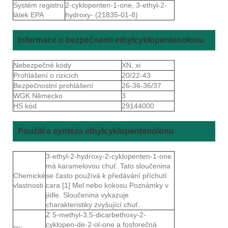
Systém registru
2-cyklopenten-1-one, 3-ethyl-2-
látek EPA
hydroxy- (21835-01-8)
Informace o bezpečnosti ethylcyklopentenolonu
Nebezpečné kódy
XN, xi
Prohlášení o rizicích
20/22-43
Bezpečnostní prohlášení
26-36-36/37
WGK Německo
3
HS kód
29144000
Použití a syntéza ethylcyklopentenolonu
3-ethyl-2-hydroxy-2-cyklopenten-1-one
má karamelovou chuť. Tato sloučenina
Chemické
se často používá k předávání příchutí
vlastnosti
cara [1] Mel nebo kokosu Poznámky v
jídle. Sloučenina vykazuje
charakteristiky zvyšující chuť.
Z 5-methyl-3,5-dicarbethoxy-2-
cyklopen-de-2-ol-one a fosforečná