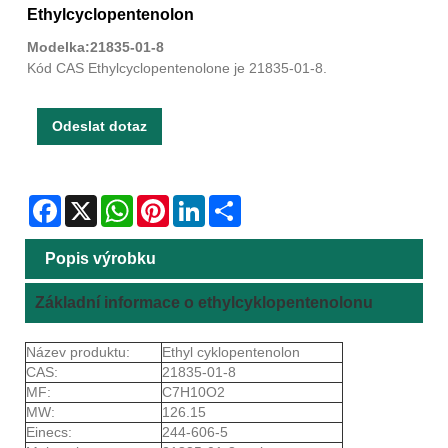
Ethylcyclopentenolon
Modelka:21835-01-8
Kód CAS Ethylcyclopentenolone je 21835-01-8.
Odeslat dotaz
Facebook
X
WhatsApp
Pinterest
LinkedIn
Share
Popis výrobku
Základní informace o ethylcyklopentenolonu
Název produktu:
Ethyl cyklopentenolon
CAS:
21835-01-8
MF:
C7H10O2
MW:
126.15
Einecs:
244-606-5