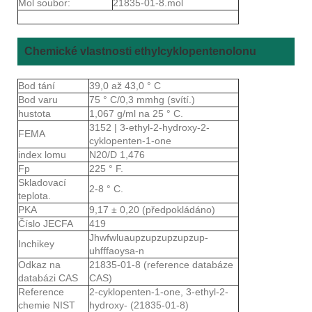
Mol soubor:
21835-01-8.mol
Chemické vlastnosti ethylcyklopentenolonu
Bod tání
39,0 až 43,0 ° C
Bod varu
75 ° C/0,3 mmhg (svítí.)
hustota
1,067 g/ml na 25 ° C.
3152 | 3-ethyl-2-hydroxy-2-
FEMA
cyklopenten-1-one
index lomu
N20/D 1,476
Fp
225 ° F.
Skladovací
2-8 ° C.
teplota.
PKA
9,17 ± 0,20 (předpokládáno)
Číslo JECFA
419
Jhwfwluaupzupzupzupzup-
Inchikey
uhfffaoysa-n
Odkaz na
21835-01-8 (reference databáze
databázi CAS
CAS)
Reference
2-cyklopenten-1-one, 3-ethyl-2-
chemie NIST
hydroxy- (21835-01-8)