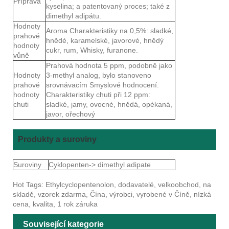
Příprava
kyselina; a patentovaný proces; také z
dimethyl adipátu.
Hodnoty
Aroma Charakteristiky na 0,5%: sladké,
prahové
hnědé, karamelské, javorové, hnědý
hodnoty
cukr, rum, Whisky, furanone.
vůně
Prahová hodnota 5 ppm, podobně jako
Hodnoty
3-methyl analog, bylo stanoveno
prahové
srovnávacím Smyslové hodnocení.
hodnoty
Charakteristiky chuti při 12 ppm:
chuti
sladké, jamy, ovocné, hnědá, opékaná,
javor, ořechový
Produkty a suroviny
Suroviny
Cyklopenten-> dimethyl adipate
Hot Tags: Ethylcyclopentenolon, dodavatelé, velkoobchod, na
skladě, vzorek zdarma, Čína, výrobci, vyrobené v Číně, nízká
cena, kvalita, 1 rok záruka
Související kategorie