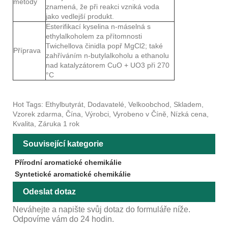
metody
znamená, že při reakci vzniká voda
jako vedlejší produkt.
Esterifikací kyselina n-máselná s
ethylalkoholem za přítomnosti
Twichellova činidla popř MgCl2; také
Příprava
zahříváním n-butylalkoholu a ethanolu
nad katalyzátorem CuO + UO3 při 270
°C
Hot Tags: Ethylbutyrát, Dodavatelé, Velkoobchod, Skladem,
Vzorek zdarma, Čína, Výrobci, Vyrobeno v Číně, Nízká cena,
Kvalita, Záruka 1 rok
Související kategorie
Přírodní aromatické chemikálie
Syntetické aromatické chemikálie
Odeslat dotaz
Neváhejte a napište svůj dotaz do formuláře níže.
Odpovíme vám do 24 hodin.