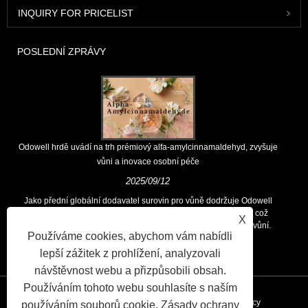
INQUIRY FOR PRICELIST
POSLEDNÍ ZPRÁVY
Odowell hrdě uvádí na trh prémiový alfa-amylcinnamaldehyd, zvyšuje
vůni a inovace osobní péče
2025/09/12
Jako přední globální dodavatel surovin pro vůně dodržuje Odowell
hlavní filozofii „zaměřených na inovace zaměřené na kvalitu, což
X
zákazníkům po celém světě trvale poskytuje vynikající řešení vůní.
Používáme cookies, abychom vám nabídli
lepší zážitek z prohlížení, analyzovali
návštěvnost webu a přizpůsobili obsah.
Používáním tohoto webu souhlasíte s naším
Odkazy
Sitemap
RSS
XML
Privacy Policy
používáním souborů cookie.
Zásady ochrany