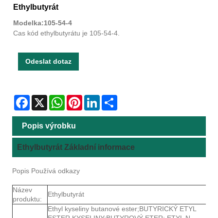
Ethylbutyrát
Modelka:105-54-4
Cas kód ethylbutyrátu je 105-54-4.
Odeslat dotaz
Facebook
X
WhatsApp
Pinterest
LinkedIn
Share
Popis výrobku
Ethylbutyrát Základní informace
Popis Používá odkazy
Název
Ethylbutyrát
produktu:
Ethyl kyseliny butanové ester;BUTYRICKÝ ETYL
ESTER KYSELINY;BUTYROVÝ ETER; ETYL N-