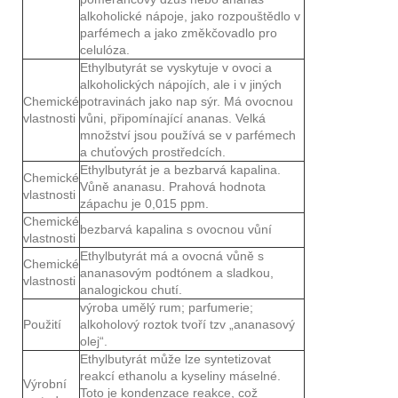
alkoholické nápoje, jako rozpouštědlo v
parfémech a jako změkčovadlo pro
celulóza.
Ethylbutyrát se vyskytuje v ovoci a
alkoholických nápojích, ale i v jiných
Chemické
potravinách jako nap sýr. Má ovocnou
vlastnosti
vůni, připomínající ananas. Velká
množství jsou používá se v parfémech
a chuťových prostředcích.
Ethylbutyrát je a bezbarvá kapalina.
Chemické
Vůně ananasu. Prahová hodnota
vlastnosti
zápachu je 0,015 ppm.
Chemické
bezbarvá kapalina s ovocnou vůní
vlastnosti
Ethylbutyrát má a ovocná vůně s
Chemické
ananasovým podtónem a sladkou,
vlastnosti
analogickou chutí.
výroba umělý rum; parfumerie;
Použití
alkoholový roztok tvoří tzv „ananasový
olej“.
Ethylbutyrát může lze syntetizovat
reakcí ethanolu a kyseliny máselné.
Výrobní
Toto je kondenzace reakce, což