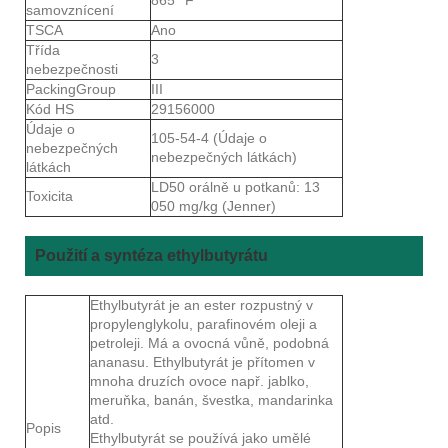
samovznícení
TSCA
Ano
Třída
3
nebezpečnosti
PackingGroup
III
Kód HS
29156000
Údaje o
105-54-4 (Údaje o
nebezpečných
nebezpečných látkách)
látkách
LD50 orálně u potkanů: 13
Toxicita
050 mg/kg (Jenner)
Použití a syntéza ethylbutyrátu
Ethylbutyrát je an ester rozpustný v
propylenglykolu, parafinovém oleji a
petroleji. Má a ovocná vůně, podobná
ananasu. Ethylbutyrát je přítomen v
mnoha druzích ovoce např. jablko,
meruňka, banán, švestka, mandarinka
atd.
Popis
Ethylbutyrát se používá jako umělé