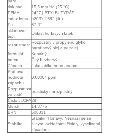
páry
tlak par
15,5 mm Hg (25 °C)
FEMA
2427 | ETYLBUTYRÁT
index lomu
n20/D 1,392 (lit.)
Fp
67 °F
skladovací
Oblast hořlavých látek
tepl.
Rozpustný v propylenu glykol,
rozpustnost
parafínový olej a petrolej.
formulář
Kapalný
barva
Čirý bezbarvý
Zápach
Jako jablko nebo ananas.
Prahová
hodnota
0,00004 ppm
zápachu
Rozpustnost
prakticky nerozpustný
ve vodě
Číslo JECFA
29
Merck
14,3775
BRN
506331
Stabilní. Hořlavý. Nesnáší se se
Stabilita:
silnými oxidačními činidly, kyselinami,
zásadami.