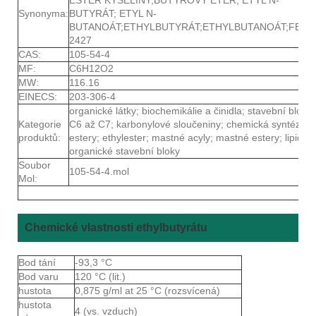
Synonyma:
BUTYRÁT; ETYL N-
BUTANOÁT;ETHYLBUTYRÁT;ETHYLBUTANOÁT;FEMA
2427
CAS:
105-54-4
MF:
C6H12O2
MW:
116.16
EINECS:
203-306-4
organické látky; biochemikálie a činidla; stavební bloky;
Kategorie
C6 až C7; karbonylové sloučeniny; chemická syntéza;
produktů:
estery; ethylester; mastné acyly; mastné estery; lipidy;
organické stavební bloky
Soubor
105-54-4.mol
Mol:
Chemické vlastnosti ethylbutyrátu
Bod tání
-93,3 °C
Bod varu
120 °C (lit.)
hustota
0,875 g/ml at 25 °C (rozsvícená)
hustota
4 (vs. vzduch)