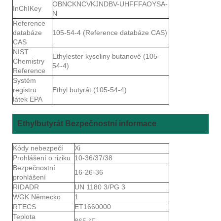
OBNCKNCVKJNDBV-UHFFFAOYSA-
InChIKey
N
Reference
databáze
105-54-4 (Reference databáze CAS)
CAS
NIST
Ethylester kyseliny butanové (105-
Chemistry
54-4)
Reference
Systém
registru
Ethyl butyrát (105-54-4)
látek EPA
Ethylbutyrát Bezpečnostní informace
Kódy nebezpečí
Xi
Prohlášení o riziku
10-36/37/38
Bezpečnostní
16-26-36
prohlášení
RIDADR
UN 1180 3/PG 3
WGK Německo
1
RTECS
ET1660000
Teplota
865 °F