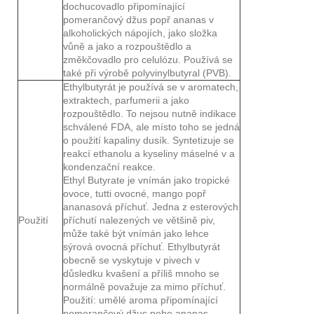
dochucovadlo připomínající
pomerančový džus popř ananas v
alkoholických nápojích, jako složka
vůně a jako a rozpouštědlo a
změkčovadlo pro celulózu. Používá se
také při výrobě polyvinylbutyral (PVB).
Ethylbutyrát je používá se v aromatech,
extraktech, parfumerii a jako
rozpouštědlo. To nejsou nutně indikace
schválené FDA, ale místo toho se jedná
o použití kapaliny dusík. Syntetizuje se
reakcí ethanolu a kyseliny máselné v a
kondenzační reakce.
Ethyl Butyrate je vnímán jako tropické
ovoce, tutti ovocné, mango popř
ananasová příchuť. Jedna z esterových
Použití
příchutí nalezených ve většině piv,
může také být vnímán jako lehce
sýrová ovocná příchuť. Ethylbutyrát
obecně se vyskytuje v pivech v
důsledku kvašení a příliš mnoho se
normálně považuje za mimo příchuť.
Použití: umělé aroma připomínající
pomerančový džus nebo ananas