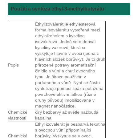
Použití a syntéza ethyl-3-methylbutyrátu
Ethylizovalerát je ethylesterová
forma isovalerátu vytvořená mezi
ethylalkoholem s kyselina
isovalerová. Jedná se o derivát
kyseliny valerové, která se
vyskytuje hlavně v ovoci (jedna z
hlavních složek borůvky). Je to druh
Popis
přirozené potravy aromatizační
činidlo s vůní a chutí ovocného
typu. Je široce používán v
parfumerie a vůně. Nyní se často
syntetizuje pomocí lipáza potažená
povrchově aktivní látkou (různé
druhy původu) imobilizovaná v
magnet nanočástice.
Chemické
čirý bezbarvý až světle nažloutlá
vlastnosti
kapalina
Ethyl izovalerát je bezbarvá tekutina
s ovocnou vůní připomínající
Chemické
borůvky. Vyskytuje se v ovoci,