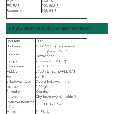
MW:
130.18
EINECS:
203-602-3
Soubor Mol:
108-64-5.mol
Ethyl-3-methylbutyrát Chemické vlastnosti
Bod tání
-99 °C
Bod varu
131-133 °C (rozsvícená)
0,864 g/ml at 25 °C
hustota
(rozsvícená)
tlak par
7,5 mm Hg (20 °C)
index lomu
n20/D 1,396 (lit.)
FEMA
2463 | ETYL IZVALERÁT
Fp
80 °F
skladovací tepl.
Oblast hořlavých látek
rozpustnost
2,00 g/l
formulář
Kapalný
barva
Čirý bezbarvý až světle žlutá
Prahová hodnota
0,000013 str./min
zápachu
Merck
14,3816