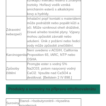
vznikající interakcí esterů s žíravými
roztoky. Hořlavý vodík vzniká
smícháním esterů s alkalickými
kovy a hydridy.
Inhalační popř kontakt s materiálem
může podráždit nebo popálit kůži a
oči. Může vzniknout oheň dráždivé,
Zdravotní
žíravé a/nebo toxické plyny. Výpary
nebezpečí
mohou způsobit závratě nebo
udušení. Únik z požární nebo ředicí
vody může způsobit znečištění.
Není uvedeno v ACGIH, California
Karcinogenita
Proposition 65, IARC, NTP nebo
OSHA.
Promyjte ester s vodný 5%
Způsoby
Na2C03, potom nasycený vodný
čištění
CaCl2. Vysušte nad CaSO4 a
destilovat. [Beilstein 2 IV 898.]
Produkty a suroviny na přípravu ethylisovalerátu
Etanol-->Isobutyronitril-->kyselina
Suroviny
isovalerová