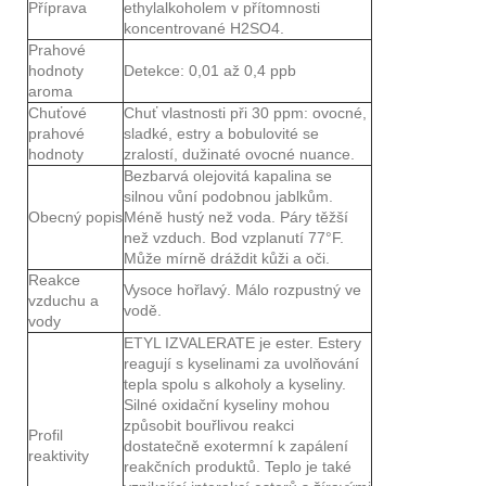
Příprava
ethylalkoholem v přítomnosti
koncentrované H2SO4.
Prahové
hodnoty
Detekce: 0,01 až 0,4 ppb
aroma
Chuťové
Chuť vlastnosti při 30 ppm: ovocné,
prahové
sladké, estry a bobulovité se
hodnoty
zralostí, dužinaté ovocné nuance.
Bezbarvá olejovitá kapalina se
silnou vůní podobnou jablkům.
Obecný popis
Méně hustý než voda. Páry těžší
než vzduch. Bod vzplanutí 77°F.
Může mírně dráždit kůži a oči.
Reakce
Vysoce hořlavý. Málo rozpustný ve
vzduchu a
vodě.
vody
ETYL IZVALERATE je ester. Estery
reagují s kyselinami za uvolňování
tepla spolu s alkoholy a kyseliny.
Silné oxidační kyseliny mohou
způsobit bouřlivou reakci
Profil
dostatečně exotermní k zapálení
reaktivity
reakčních produktů. Teplo je také