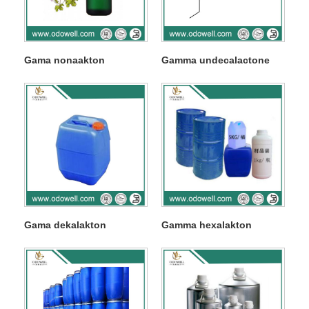
Gama nonaakton
Gamma undecalactone
Gama dekalakton
Gamma hexalakton