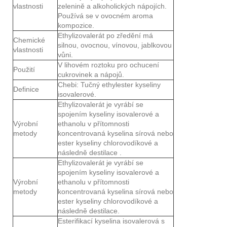
vlastnosti
zelenině a alkoholických nápojích.
Používá se v ovocném aroma
kompozice.
Ethylizovalerát po zředění má
Chemické
silnou, ovocnou, vínovou, jablkovou
vlastnosti
vůni.
V lihovém roztoku pro ochucení
Použití
cukrovinek a nápojů.
Chebi: Tučný ethylester kyseliny
Definice
isovalerové.
Ethylizovalerát je vyrábí se
spojením kyseliny isovalerové a
Výrobní
ethanolu v přítomnosti
metody
koncentrovaná kyselina sírová nebo
ester kyseliny chlorovodíkové a
následně destilace .
Ethylizovalerát je vyrábí se
spojením kyseliny isovalerové a
Výrobní
ethanolu v přítomnosti
metody
koncentrovaná kyselina sírová nebo
ester kyseliny chlorovodíkové a
následně destilace.
Esterifikací kyselina isovalerová s