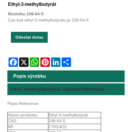
Ethyl-3-methylbutyrát
Modelka:108-64-5
Cas kód ethyl 3-methylbutyrátu je 108-64-5
Odeslat dotaz
Facebook
X
WhatsApp
Pinterest
LinkedIn
Share
Popis výrobku
Ethyl 3-methylbutyrate Základní informace
Popis Reference
Název produktu:
Ethyl 3-methylbutyrát
CAS:
108-64-5
MF:
C7H14O2