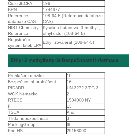
Číslo JECFA
196
BRN
1744677
Reference
108-64-5 (Reference databáze
databáze CAS
CAS)
NIST Chemistry
Kyselina butanová, 3-methyl-,
Reference
ethyl ester (108-64-5)
Registrační
Ethyl izovalerát (108-64-5)
systém látek EPA
Ethyl-3-methylbutyrát Bezpečnostní informace
Prohlášení o riziku
10
Bezpečnostní prohlášení
16
RIDADR
UN 3272 3/PG 3
WGK Německo
2
RTECS
1504000 NY
F
13
TSCA
Ano
Třída nebezpečnosti
3
PackingGroup
III
Kód HS
29156000