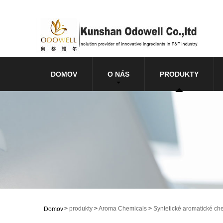
DOMOV
O NÁS
PRODUKTY
>
produkty
>
Aroma Chemicals
>
Syntetické aromatické ch
Domov