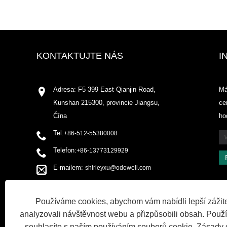
KONTAKTUJTE NÁS
I
Adresa: F5 399 East Qianjin Road,
Má
Kunshan 215300, provincie Jiangsu,
ce
Čína
ho
Tel:
+86-512-55380008
Telefon:
+86-13773129929
E-mailem:
shirleyxu@odowell.com
Fax: +86-512-55380009
Používáme cookies, abychom vám nabídli lepší zážite
analyzovali návštěvnost webu a přizpůsobili obsah. Použ
souhlasíte s naším používáním souborů cookie.
Zásady 