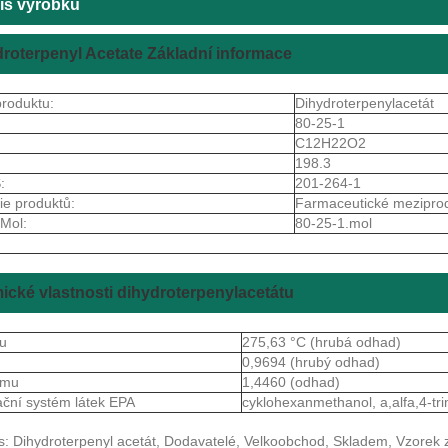
is výrobku
roterpenyl Acetate Základní informace
roduktu:
Dihydroterpenylacetát
80-25-1
C12H22O2
198.3
:
201-264-1
ie produktů:
Farmaceutické mezipro
Mol:
80-25-1.mol
cké vlastnosti dihydroterpenylacetátu
ru
275,63 °C (hrubá odhad)
a
0,9694 (hrubý odhad)
lomu
1,4460 (odhad)
ační systém látek EPA
cyklohexanmethanol, a,alfa,4-tri
s: Dihydroterpenyl acetát, Dodavatelé, Velkoobchod, Skladem, Vzorek 