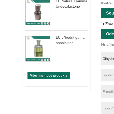
EU Natural Gamma
Kvalita,
Undecalactone
Souv
Přírod
Ode
EU přírodní gama
nonalakton
Neváhe
Všechny nové produkty