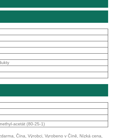
dukty
methyl-acetát (80-25-1)
zdarma, Čína, Výrobci, Vyrobeno v Číně, Nízká cena,