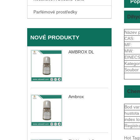
Pop
Parfémové prostředky
Dihyd
Název p
NOVÉ PRODUKTY
CAS:
MF:
MW:
AMBROX DL
EINECS
Kategor
Soubor 
Chemi
Ambrox
Bod va
hustot
index 
Registr
Hot Tag