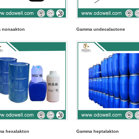
 nonaakton
Gamma undecalactone
a hexalakton
Gamma heptalakton