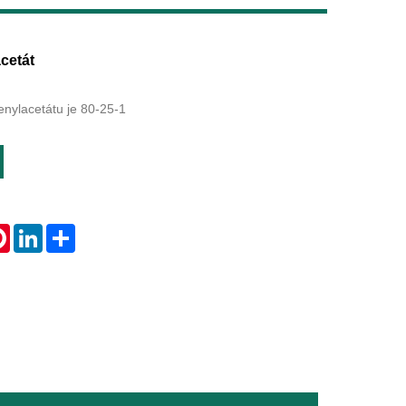
Live
cetát
enylacetátu je 80-25-1
tsApp
Pinterest
LinkedIn
Share