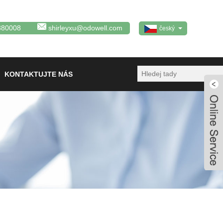
380008
shirleyxu@odowell.com
český
KONTAKTUJTE NÁS