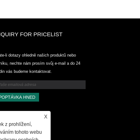
NQUIRY FOR PRICELIST
Odowell-Market Ceník-2025.6.14-
te-li dotazy ohledně našich produktů nebo
2025.07.25
níku, nechte nám prosím svůj e-mail a do 24
2025/07/25
din vás budeme kontaktovat.
Odowell-Market Ceník-2025.6.14-
2025.07.25
X
k z prohlížení,
íváním tohoto webu
ochrany osobních