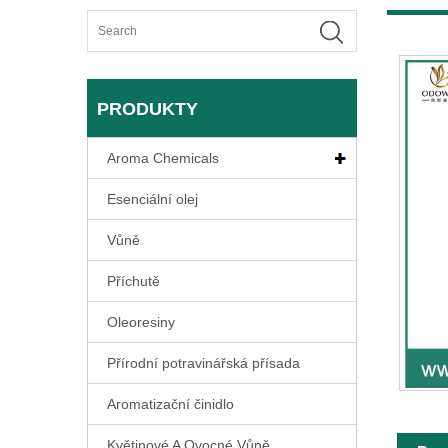
PRODUKTY
Aroma Chemicals
Esenciální olej
Vůně
Příchutě
Oleoresiny
Přírodní potravinářská přísada
Aromatizační činidlo
Květinové A Ovocné Vůně