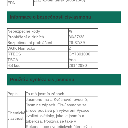
EPA
Informace o bezpečnosti cis-jasmonu
Nebezpečné kódy
Xi
Prohlášení o rizicích
36/37/38
Bezpečnostní prohlášení
26-37/39
WGK Německo
2
RTECS
GY7301000
TSCA
Ano
HS kód
29142990
Použití a syntéza cis-jasmonu
Popis
To má jasmín zápach.
Jasmone má a Květinové, ovocné,
Jasmine zápach. Cis-Jasmone se
široce používá při vytváření Vysoce
Chemické
kvalitní květinky, jako je jasmín a
vlastnosti
tuberóza. Používá se také v
Rekonstituce syntetických éterických