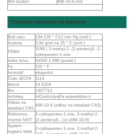
Mol soubor:
488-10-8.mol
Chemické vlastnosti cis-jasmonu
Bod varu
134-135 ° C12 mm Hg (svítí.)
hustota
0,94 g/ml na 25 ° C (svítí.)
3196 | 3-methyl-2- (2-pentenyl) -2-
FEMA
cyklopenten-1-one
index lomu
N20/D 1,498 (postel.)
Fp
225 ° F.
formulář
elegantní
Číslo JECFA
1114
Merck
14 5259
Brn
1907713
Inchikey
IvlCenbzdyvjPa-arjawskdsa-n
Odkaz na
488-10-8 (odkaz na databázi CAS)
databázi CAS
Reference
2-cyklopenten-1-one, 3-methyl-2-
chemie NIST
(2-pentenyl)-, (z)-(488-10-8)
Systém
2-cyklopenten-1-one, 3-methyl-2-
registru látek
(2Z) -2-pentenyl- (488-10-8)