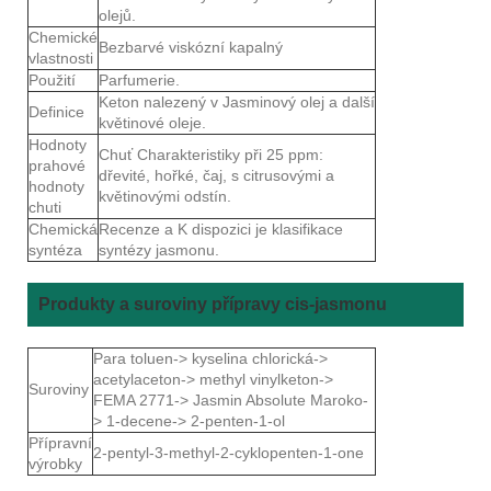
olejů.
Chemické
Bezbarvé viskózní kapalný
vlastnosti
Použití
Parfumerie.
Keton nalezený v Jasminový olej a další
Definice
květinové oleje.
Hodnoty
Chuť Charakteristiky při 25 ppm:
prahové
dřevité, hořké, čaj, s citrusovými a
hodnoty
květinovými odstín.
chuti
Chemická
Recenze a K dispozici je klasifikace
syntéza
syntézy jasmonu.
Produkty a suroviny přípravy cis-jasmonu
Para toluen-> kyselina chlorická->
acetylaceton-> methyl vinylketon->
Suroviny
FEMA 2771-> Jasmin Absolute Maroko-
> 1-decene-> 2-penten-1-ol
Přípravní
2-pentyl-3-methyl-2-cyklopenten-1-one
výrobky