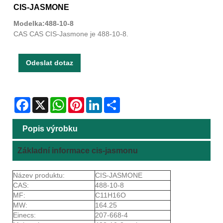
CIS-JASMONE
Modelka:488-10-8
CAS CAS CIS-Jasmone je 488-10-8.
Odeslat dotaz
Facebook
X
WhatsApp
Pinterest
LinkedIn
Share
Popis výrobku
Základní informace cis-jasmonu
Název produktu:
CIS-JASMONE
CAS:
488-10-8
MF:
C11H16O
MW:
164.25
Einecs:
207-668-4