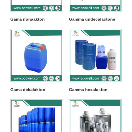
Gama nonaakton
Gamma undecalactone
Gama dekalakton
Gamma hexalakton