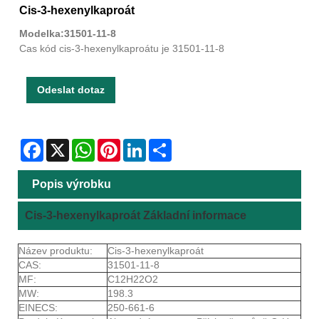
Cis-3-hexenylkaproát
Modelka:31501-11-8
Cas kód cis-3-hexenylkaproátu je 31501-11-8
Odeslat dotaz
Facebook
X
WhatsApp
Pinterest
LinkedIn
Share
Popis výrobku
Cis-3-hexenylkaproát Základní informace
Název produktu:
Cis-3-hexenylkaproát
CAS:
31501-11-8
MF:
C12H22O2
MW:
198.3
EINECS:
250-661-6