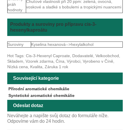
Chuťové vlastnosti při 20 ppm: zelená, ovocná,
práh
voskové a sladké s bobulemi a tropickými nuancemi
hodnoty
Produkty a suroviny pro přípravu cis-3-
hexenylkaproátu
Suroviny
Kyselina hexanová-->hexylalkohol
Hot Tags: Cis-3-Hexenyl Caproate, Dodavatelé, Velkoobchod,
Skladem, Vzorek zdarma, Čína, Výrobci, Vyrobeno v Číně,
Nízká cena, Kvalita, Záruka 1 rok
Související kategorie
Přírodní aromatické chemikálie
Syntetické aromatické chemikálie
Odeslat dotaz
Neváhejte a napište svůj dotaz do formuláře níže.
Odpovíme vám do 24 hodin.