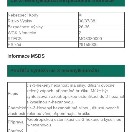
Cis-3-hexenylkaproát Bezpečnostní informace
Nebezpečí Kódy
Xi
Riziko Výpisy
36/37/38
Bezpečnost Výpisy
26-36
WGK Německo
2
RTECS
MO8380000
HS kód
29159000
Informace MSDS
Použití a syntéza cis-3-hexenylkaproátu
cis-3-hexenylhexanoát má silný, difúzní ovocně
zelený zápach. připomíná hrušku. Může být
Popis
syntetizován azeotropickou esterifikací ds-3-hexanol
s kyselinou n-hexanovou.
Chemické
cis-3-Hexenyl hexanoát má silnou, difuzní ovocně
vlastnosti
zelenou vůni, připomínající hrušku.
Azeotropickou esterifikací cis-3-hexanolu kyselinou
Příprava
n-hexanovou
Chuťový