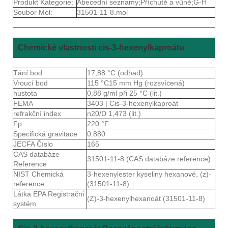
Produkt Kategorie:
Abecední seznamy;Příchutě a vůně;G-H
Soubor Mol:
31501-11-8.mol
Chemické vlastnosti cis-3-hexenylkaproátu
Tání bod
17,88 °C (odhad)
Vroucí bod
115 °C15 mm Hg (rozsvícená)
hustota
0,88 g/ml při 25 °C (lit.)
FEMA
3403 | Cis-3-hexenylkaproát
refrakční index
n20/D 1,473 (lit.)
Fp
220 °F
Specifická gravitace
0.880
JECFA Číslo
165
CAS databáze
31501-11-8 (CAS databáze reference)
Reference
NIST Chemická
3-hexenylester kyseliny hexanové, (z)-
reference
(31501-11-8)
Látka EPA Registrační
(Z)-3-hexenylhexanoát (31501-11-8)
systém