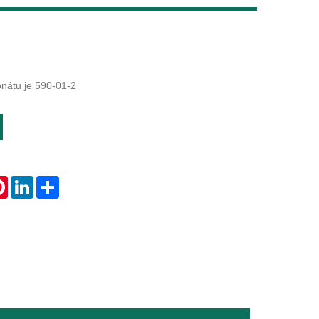
Live
onátu je 590-01-2
tsApp
Pinterest
LinkedIn
Share