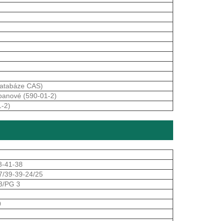
databáze CAS)
opanové (590-01-2)
1-2)
8-41-38
7/39-39-24/25
3/PG 3
0