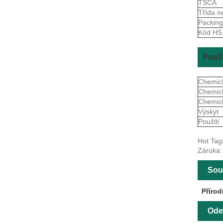
TSCA
Třída n
Packin
Kód H
Použi
Chemick
Chemick
Chemick
Výskyt
Použití
Hot Tag
Záruka 
Souv
Přírod
Ode