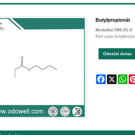
Butylpropionát
Modelka:590-01-2
Kód casu butylpropi
Odeslat dotaz
Facebook
X
Wha