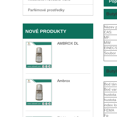
Pop
Parfémové prostředky
Butyl
Název p
NOVÉ PRODUKTY
CAS:
MF:
MW:
AMBROX DL
EINECS
Soubor 
Butyl
Ambrox
Bod tán
Bod va
hustot
hustota
index 
FEMA
Fp