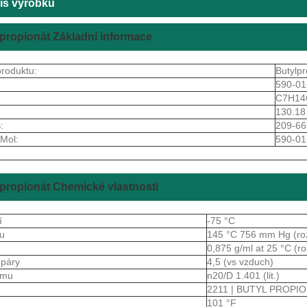
is výrobku
propionát Základní informace
roduktu:
Butylpr
590-01
C7H14
130.18
:
209-66
Mol:
590-01
propionát Chemické vlastnosti
í
-75 °C
ru
145 °C 756 mm Hg (ro
a
0,875 g/ml at 25 °C (r
 páry
4,5 (vs vzduch)
lomu
n20/D 1.401 (lit.)
2211 | BUTYL PROPI
101 °F