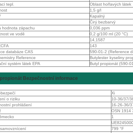
ací tepl.
Oblast hořlavých látek
nost
1,5 g/l
ř
Kapalný
Čirý bezbarvý
á hodnota zápachu
0,036 ppm
tnost ve vodě
0,2 g/100 ml (20 °C)
14,1587
JECFA
143
nce databáze CAS
590-01-2 (Reference 
emistry Reference
Butylester kyseliny pr
ační systém látek EPA
Butyl propionát (590-0
propionát Bezpečnostní informace
ebezpečí
Xi
ení o riziku
10-36/37/3
ostní prohlášení
16-26-36/3
R
OSN 1914 
ěmecko
1
S
UE824500
 samovznícení
799 °F