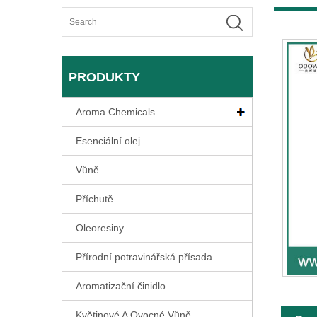
PRODUKTY
Aroma Chemicals
Esenciální olej
Vůně
Příchutě
Oleoresiny
Přírodní potravinářská přísada
Aromatizační činidlo
Květinové A Ovocné Vůně