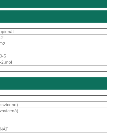
opionát
-2
O2
9-5
-2.mol
zsvíceno)
ozsvícená)
ONÁT