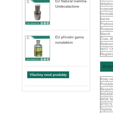
EU Natural Gamma
skladov
Undecalactone
rozpust
formulá
barva
Prahov
Rozpus
Merck
EU přírodní gama
Číslo 
nonalakton
Refere
NIST Ch
Registr
Butyl
Všechny nové produkty
Kódy n
Prohláš
Bezpečn
RIDAD
WGK N
RTEC
Teplota