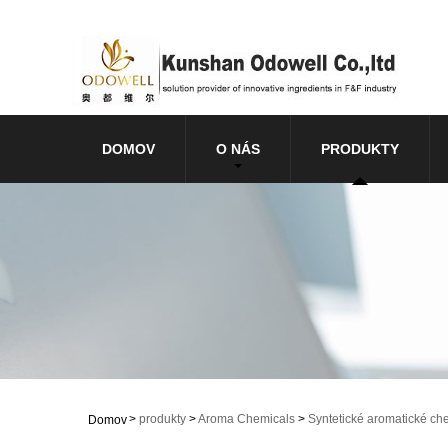
DOMOV
O NÁS
PRODUKTY
>
produkty
>
Aroma Chemicals
>
Syntetické aromatické ch
Domov