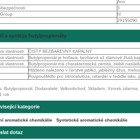
Ano
ebezpečnosti
3
gGroup
III
S
29155090
tí a syntéza butylpropionátu
é vlastnosti
ČISTÝ BEZBAREVNÝ KAPALNÝ
é vlastnosti
Butylpropionát je hořlavá, bezbarvá až slámově žlutá k
é vlastnosti
Butylpropionát má charakteristická zemitá, slabě nasl
Hlášeno nalezeno v čerstvé jablko, jablečný džus, melo
Rozpouštědlo pro nitrocelulóza, retardér v ředidle laku,
s: Butylpropionát, Dodavatelé, Velkoobchod, Skladem, Vzorek zdarma, Č
1 rok
isející kategorie
ní aromatické chemikálie
Syntetické aromatické chemikálie
slat dotaz