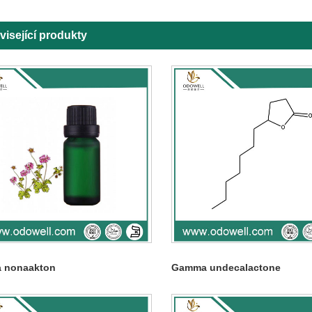
visející produkty
 nonaakton
Gamma undecalactone