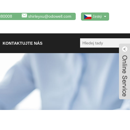
380008
shirleyxu@odowell.com
český
KONTAKTUJTE NÁS