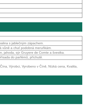
apalina s jablečným zápachem.
ádlá vůně a chuť podobná meruňkám.
un, jahoda, sýr Gruyere de Comte a švestka.
 přísada do parfémů, příchutě.
ína, Výrobci, Vyrobeno v Číně, Nízká cena, Kvalita,