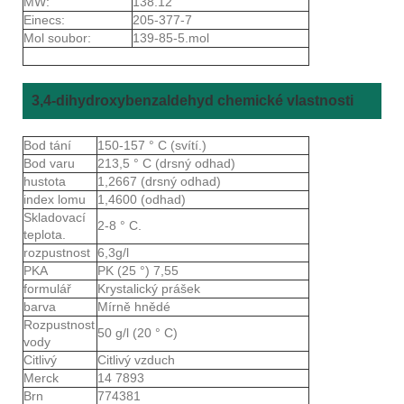
MW:
138.12
Einecs:
205-377-7
Mol soubor:
139-85-5.mol
3,4-dihydroxybenzaldehyd chemické vlastnosti
Bod tání
150-157 ° C (svítí.)
Bod varu
213,5 ° C (drsný odhad)
hustota
1,2667 (drsný odhad)
index lomu
1,4600 (odhad)
Skladovací
2-8 ° C.
teplota.
rozpustnost
6,3g/l
PKA
PK (25 °) 7,55
formulář
Krystalický prášek
barva
Mírně hnědé
Rozpustnost
50 g/l (20 ° C)
vody
Citlivý
Citlivý vzduch
Merck
14 7893
Brn
774381