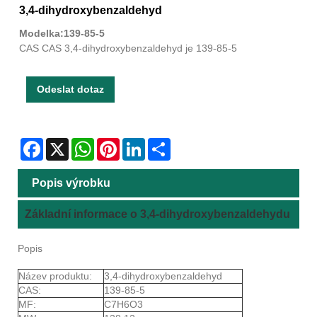
3,4-dihydroxybenzaldehyd
Modelka:139-85-5
CAS CAS 3,4-dihydroxybenzaldehyd je 139-85-5
Odeslat dotaz
Facebook
X
WhatsApp
Pinterest
LinkedIn
Share
Popis výrobku
Základní informace o 3,4-dihydroxybenzaldehydu
Popis
Název produktu:
3,4-dihydroxybenzaldehyd
CAS:
139-85-5
MF:
C7H6O3