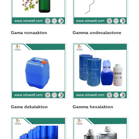
Gama nonaakton
Gamma undecalactone
Gama dekalakton
Gamma hexalakton