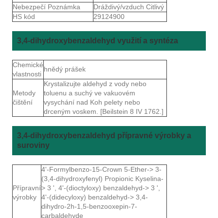
Nebezpečí Poznámka
Dráždivý/vzduch Citlivý
HS kód
29124900
3,4-dihydroxybenzaldehyd využití a syntéza
Chemické
hnědý prášek
vlastnosti
Krystalizujte aldehyd z vody nebo
Metody
toluenu a suchý ve vakuovém
čištění
vysychání nad Koh pelety nebo
drceným voskem. [Beilstein 8 IV 1762.]
3,4-dihydroxybenzaldehyd přípravné výrobky a
suroviny
4'-Formylbenzo-15-Crown 5-Ether-> 3-
(3,4-dihydroxyfenyl) Propionic Kyselina-
Přípravní
> 3 ', 4'-(dioctyloxy) benzaldehyd-> 3 ',
výrobky
4'-(didecyloxy) benzaldehyd-> 3,4-
dihydro-2h-1,5-benzooxepin-7-
carbaldehyde