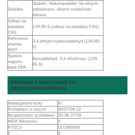
Stabilní. Nekompatibilní Se silnými
Stabilita:
základnami, silnými oxidačními
látkami.
Odkaz na
databázi
139-85-5 (odkaz na databázi CAS)
CAS
Reference
3,4-dihydroxybenzaldehyd (139-85-
chemie
5)
NIST
Systém
Benzaldehyd, 3,4-dihydroxy- (139-
registru
85-5)
látek EPA
Informace o bezpečnosti 3,4-
dihydroxybenzaldehydu
Nebezpečné kódy
Xi
Prohlášení o rizicích
36/37/38-22
Bezpečnostní prohlášení
26-36-37/39
WGK Německo
3
RTECS
UL0380000
F
9