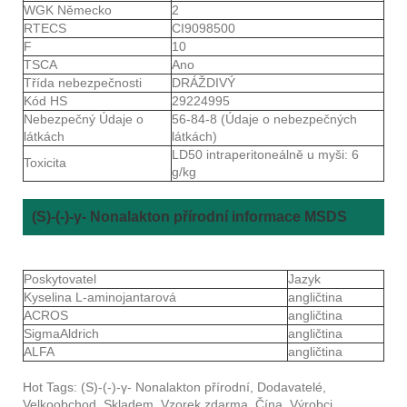
WGK Německo
2
RTECS
CI9098500
F
10
TSCA
Ano
Třída nebezpečnosti
DRÁŽDIVÝ
Kód HS
29224995
Nebezpečný Údaje o
56-84-8 (Údaje o nebezpečných
látkách
látkách)
LD50 intraperitoneálně u myši: 6
Toxicita
g/kg
(S)-(-)-γ- Nonalakton přírodní informace MSDS
Poskytovatel
Jazyk
Kyselina L-aminojantarová
angličtina
ACROS
angličtina
SigmaAldrich
angličtina
ALFA
angličtina
Hot Tags: (S)-(-)-γ- Nonalakton přírodní, Dodavatelé,
Velkoobchod, Skladem, Vzorek zdarma, Čína, Výrobci,