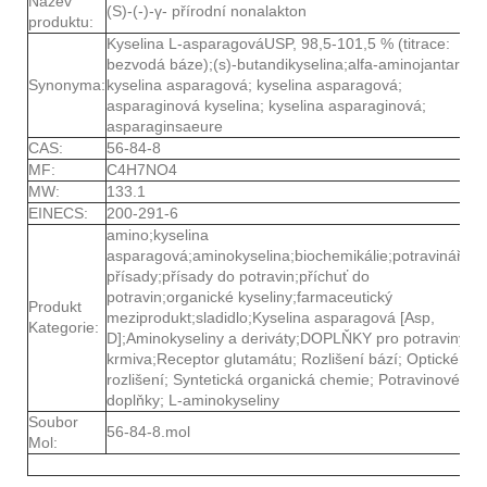
Název
(S)-(-)-γ- přírodní nonalakton
produktu:
Kyselina L-asparagováUSP, 98,5-101,5 % (titrace:
bezvodá báze);(s)-butandikyselina;alfa-aminojantarová
Synonyma:
kyselina asparagová; kyselina asparagová;
asparaginová kyselina; kyselina asparaginová;
asparaginsaeure
CAS:
56-84-8
MF:
C4H7NO4
MW:
133.1
EINECS:
200-291-6
amino;kyselina
asparagová;aminokyselina;biochemikálie;potravinářské
přísady;přísady do potravin;příchuť do
potravin;organické kyseliny;farmaceutický
Produkt
meziprodukt;sladidlo;Kyselina asparagová [Asp,
Kategorie:
D];Aminokyseliny a deriváty;DOPLŇKY pro potraviny a
krmiva;Receptor glutamátu; Rozlišení bází; Optické
rozlišení; Syntetická organická chemie; Potravinové
doplňky; L-aminokyseliny
Soubor
56-84-8.mol
Mol: