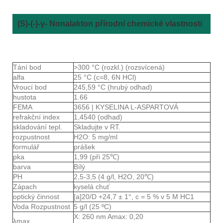
(S)-(-)-γ- Nonalakton přírodní chemické vlastnosti
Tání bod
>300 °C (rozkl.) (rozsvícená)
alfa
25 °C (c=8, 6N HCl)
Vroucí bod
245,59 °C (hrubý odhad)
hustota
1.66
FEMA
3656 | KYSELINA L-ASPARTOVÁ
refrakční index
1,4540 (odhad)
skladování tepl.
Skladujte v RT.
rozpustnost
H2O: 5 mg/ml
formulář
prášek
pka
1,99 (při 25℃)
barva
Bílý
PH
2,5-3,5 (4 g/l, H2O, 20℃)
Zápach
kyselá chuť
optický činnost
[a]20/D +24,7 ± 1°, c = 5 % v 5 M HC1
Voda Rozpustnost
5 g/l (25 ºC)
X: 260 nm Amax: 0,20
λmax