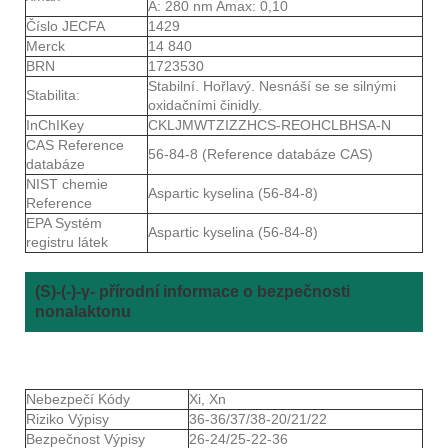
A: 280 nm Amax: 0,10
Číslo JECFA
1429
Merck
14 840
BRN
1723530
Stabilní. Hořlavý. Nesnáší se se silnými
Stabilita:
oxidačními činidly.
InChIKey
CKLJMWTZIZZHCS-REOHCLBHSA-N
CAS Reference
56-84-8 (Reference databáze CAS)
databáze
NIST chemie
Aspartic kyselina (56-84-8)
Reference
EPA Systém
Aspartic kyselina (56-84-8)
registru látek
(S)-(-)-γ- přírodní informace o bezpečnosti
nonalaktonu
Nebezpečí Kódy
Xi, Xn
Riziko Výpisy
36-36/37/38-20/21/22
Bezpečnost Výpisy
26-24/25-22-36