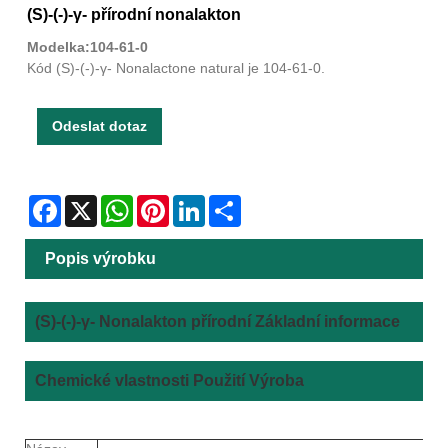
(S)-(-)-γ- přírodní nonalakton
Modelka:104-61-0
Kód (S)-(-)-γ- Nonalactone natural je 104-61-0.
Odeslat dotaz
Facebook
X
WhatsApp
Pinterest
LinkedIn
Share
Popis výrobku
(S)-(-)-γ- Nonalakton přírodní Základní informace
Chemické vlastnosti Použití Výroba