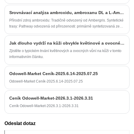
důvěru v celém potravinářském průmyslu pro svou vysokou čistotu,
stálou bezpečnost a osvědčenou kvalitu.
Srovnávací analýza ambroxidu, ambroxanu DL a L-Ambroxu
Přírodní zdroj ambroxidu: Tradičně odvozený od Ambergris. Syntetické
trasy: Pathway odvozená od přirozenosti: primárně syntetizovaná ze
Sclareolu (extrahovaná ze salvia rostlin): Sclareol → Sclareolid →
Ambroxan L (levorotační, opticky aktivní).
Jak dlouho vydrží na kůži obvykle květinové a ovocné vůně?
Zjistěte o typickém trvání květinových a ovocných vůní na kůži v tomto
informativním článku.
Odowell-Market Ceník-2025.6.14-2025.07.25
Odowell-Market Ceník-2025.6.14-2025.07.25
Ceník Odowell-Market-2026.3.1-2026.3.31
Ceník Odowell-Market-2026.3.1-2026.3.31
Odeslat dotaz