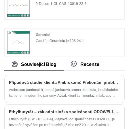
9-Decen-1-OL.CAS: 13019-22-2
Geraniol
Cas kód Geraniolu je 106-24-1
Související Blog
Recenze
Případová studie klienta Ambroxane: Překonání problémů s udržitelností s Ambroxanem Odoewell Biobase
Ambroxan (ambroxid), cenná jantarová aroma molekula, je základním
kamenem moderního parfémy. Avšak klient čelí montážní tlak, aby
vyřešil tři kritické problémy s konvenčním syntetickým ambroxanem:
Ethylbutyrát – základní složka společnosti ODOWELL, bezpečně vyvážená po dobu 20 let, posilující inovaci chuti potravin
Ethylbutyrát (CAS 105-54-4), vlajková loď společnosti ODOWELL, je
bezpečně vyvážen po celém světě již více než 20 let a získává si