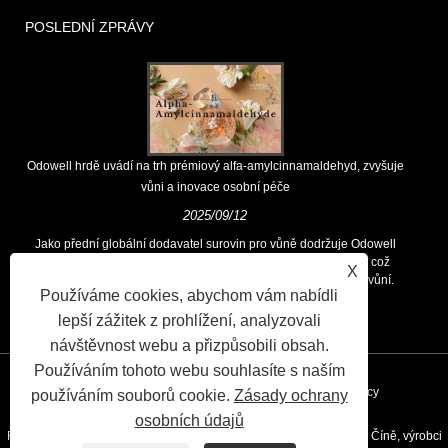
POSLEDNÍ ZPRÁVY
Odowell hrdě uvádí na trh prémiový alfa-amylcinnamaldehyd, zvyšuje
vůni a inovace osobní péče
2025/09/12
Jako přední globální dodavatel surovin pro vůně dodržuje Odowell
hlavní filozofii „zaměřených na inovace zaměřené na kvalitu, což
X
zákazníkům po celém světě trvale poskytuje vynikající řešení vůní.
Používáme cookies, abychom vám nabídli
lepší zážitek z prohlížení, analyzovali
návštěvnost webu a přizpůsobili obsah.
Používáním tohoto webu souhlasíte s naším
Odkazy
Sitemap
RSS
XML
Privacy Policy
používáním souborů cookie.
Zásady ochrany
osobních údajů
Right © 2020 Kunshan Odowell CO., Ltd - Chemická vůně aroma v Číně, výrobci