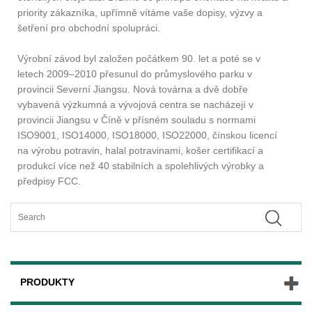
priority zákazníka, upřímně vítáme vaše dopisy, výzvy a
šetření pro obchodní spolupráci.
Výrobní závod byl založen počátkem 90. let a poté se v
letech 2009–2010 přesunul do průmyslového parku v
provincii Severní Jiangsu. Nová továrna a dvě dobře
vybavená výzkumná a vývojová centra se nacházejí v
provincii Jiangsu v Číně v přísném souladu s normami
ISO9001, ISO14000, ISO18000, ISO22000, čínskou licencí
na výrobu potravin, halal potravinami, košer certifikací a
produkcí více než 40 stabilních a spolehlivých výrobky a
předpisy FCC.
PRODUKTY