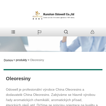
>
produkty
>
Oleoresiny
Domov
Oleoresiny
Odowell je profesionální výrobce China Oleoresins a
dodavatelé China Oleoresins. Zabýváme se hlavně výrobou
řady aromatických chemikálií, aromatických přísad,
éterických olejů atd. Držíme se principu orientace na kvalitu a