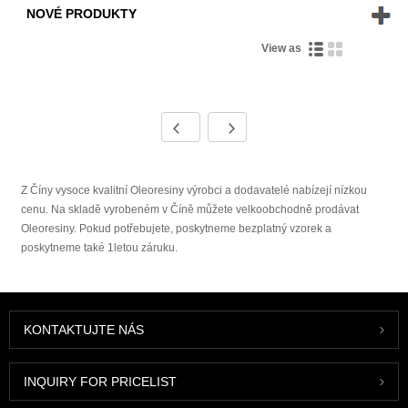
NOVÉ PRODUKTY
View as
Z Číny vysoce kvalitní Oleoresiny výrobci a dodavatelé nabízejí nízkou
cenu. Na skladě vyrobeném v Číně můžete velkoobchodně prodávat
Oleoresiny. Pokud potřebujete, poskytneme bezplatný vzorek a
poskytneme také 1letou záruku.
KONTAKTUJTE NÁS
INQUIRY FOR PRICELIST