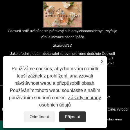
Odowell hrdě uvádí na trh prémiový alfa-amylcinnamaldehyd, zvyšuje
vůni a inovace osobní péče
2025/09/12
Jako přední globální dodavatel surovin pro vůně dodržuje Odowell
hlavní filozofii „zaměřených na inovace zaměřené na kvalitu, což
X
zákazníkům po celém světě trvale poskytuje vynikající řešení vůní.
Používáme cookies, abychom vám nabídli
lepší zážitek z prohlížení, analyzovali
návštěvnost webu a přizpůsobili obsah.
Používáním tohoto webu souhlasíte s naším
Odkazy
Sitemap
RSS
XML
Privacy Policy
používáním souborů cookie.
Zásady ochrany
osobních údajů
Right © 2020 Kunshan Odowell CO., Ltd - Chemická vůně aroma v Číně, výrobci
Odmítnout
Přijmout
ingrediencí aroma, dodavatelé éterických olejů všechna práva vyhrazena.