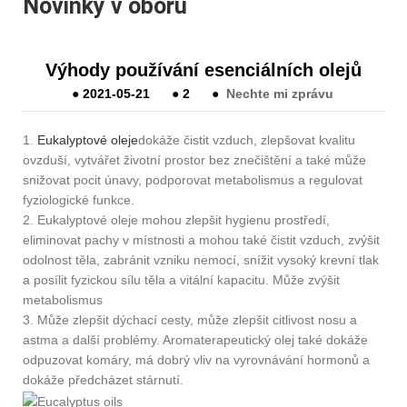
Novinky v oboru
Výhody používání esenciálních olejů
●
2021-05-21
●
2
●
Nechte mi zprávu
1.
Eukalyptové oleje
dokáže čistit vzduch, zlepšovat kvalitu
ovzduší, vytvářet životní prostor bez znečištění a také může
snižovat pocit únavy, podporovat metabolismus a regulovat
fyziologické funkce.
2. Eukalyptové oleje mohou zlepšit hygienu prostředí,
eliminovat pachy v místnosti a mohou také čistit vzduch, zvýšit
odolnost těla, zabránit vzniku nemocí, snížit vysoký krevní tlak
a posílit fyzickou sílu těla a vitální kapacitu. Může zvýšit
metabolismus
3. Může zlepšit dýchací cesty, může zlepšit citlivost nosu a
astma a další problémy. Aromaterapeutický olej také dokáže
odpuzovat komáry, má dobrý vliv na vyrovnávání hormonů a
dokáže předcházet stárnutí.