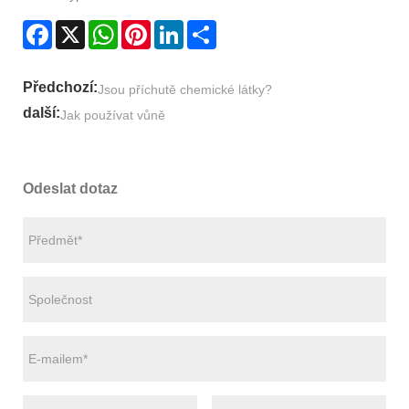
Facebook
X
WhatsApp
Pinterest
LinkedIn
Share
Předchozí:
Jsou příchutě chemické látky?
další:
Jak používat vůně
Odeslat dotaz