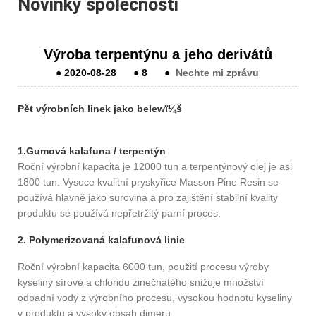
Novinky společnosti
Výroba terpentýnu a jeho derivátů
●
2020-08-28
●
8
●
Nechte mi zprávu
Pět výrobních linek jako belewï¼š
1.
Gumová kalafuna / terpentýn
Roční výrobní kapacita je 12000 tun a terpentýnový olej je asi
1800 tun. Vysoce kvalitní pryskyřice Masson Pine Resin se
používá hlavně jako surovina a pro zajištění stabilní kvality
produktu se používá nepřetržitý parní proces.
2. Polymerizovaná kalafunová linie
Roční výrobní kapacita 6000 tun, použití procesu výroby
kyseliny sírové a chloridu zinečnatého snižuje množství
odpadní vody z výrobního procesu, vysokou hodnotu kyseliny
v produktu a vysoký obsah dimeru.