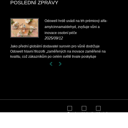
POSLEDNÍ ZPRÁVY
Odowell hrdě uvádí na trh prémiový alfa-
amylcinnamaldehyd, zvyšuje vůni a
inovace osobní péče
2025/09/12
Jako přední globální dodavatel surovin pro vůně dodržuje
Odowell hlavní filozofii „zaměřených na inovace zaměřené na
kvalitu, což zákazníkům po celém světě trvale poskytuje
vynikající řešení vůní.
na.