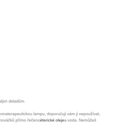
alým detailům.
aromaterapeutickou lampu, doporučuji vám ji nepoužívat,
 nováčků přímo řečeno
éterické oleje
a voda. Nemůžeš