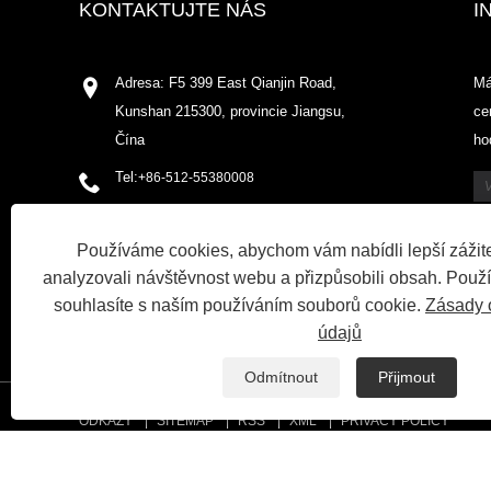
KONTAKTUJTE NÁS
I
Adresa: F5 399 East Qianjin Road,
Má
Kunshan 215300, provincie Jiangsu,
ce
Čína
ho
Tel:
+86-512-55380008
Telefon:
+86-13773129929
Používáme cookies, abychom vám nabídli lepší zážite
E-mailem:
shirleyxu@odowell.com
analyzovali návštěvnost webu a přizpůsobili obsah. Použ
Fax: +86-512-55380009
souhlasíte s naším používáním souborů cookie.
Zásady 
údajů
Odmítnout
Přijmout
ODKAZY
SITEMAP
RSS
XML
PRIVACY POLICY
Right © 2020 Kunshan Odowell CO., Ltd - Chemická vůně aroma v Čín