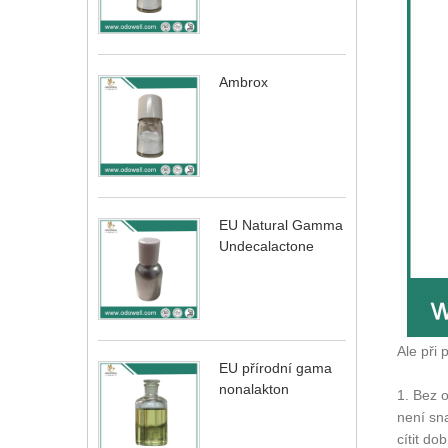
Ambrox
EU Natural Gamma
Undecalactone
Ale při 
EU přírodní gama
nonalakton
1. Bez o
není sn
cítit do