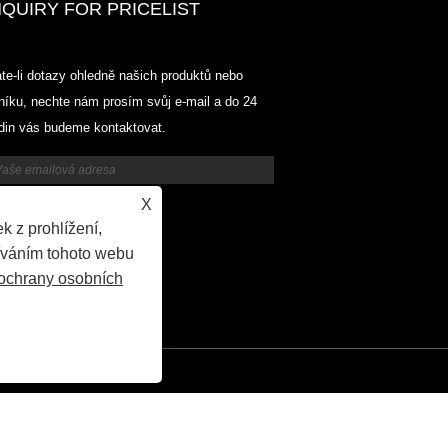
NQUIRY FOR PRICELIST
Odowell-Market Ceník-2025.6.14-
te-li dotazy ohledně našich produktů nebo
2025.07.25
níku, nechte nám prosím svůj e-mail a do 24
2025/07/25
din vás budeme kontaktovat.
Odowell-Market Ceník-2025.6.14-
2025.07.25
X
k z prohlížení,
íváním tohoto webu
ochrany osobních
ě, výrobci ingrediencí aroma, dodavatelé éterických olejů všechna práva vyhraze