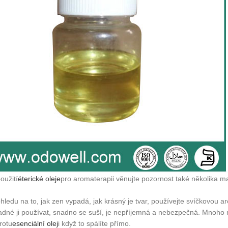
použití
éterické oleje
pro aromaterapii věnujte pozornost také několika m
hledu na to, jak zen vypadá, jak krásný je tvar, používejte svíčkovou 
adné ji používat, snadno se suší, je nepříjemná a nebezpečná. Mnoho
brotu
esenciální olej
i když to spálíte přímo.