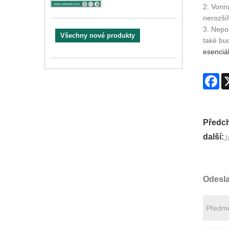
2. Vonn
nerozšíř
3. Nepo
Všechny nové produkty
také bu
esenciál
Fa
Předch
další:
J
Odesla