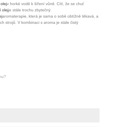
olej
v horké vodě k šíření vůně. Cítí, že se chuť
 olej
je stále trochu zbytečný.
ej
aromaterapie, která je sama o sobě obtížně těkavá, a
 strojů. V kombinaci s aroma je stále čistý
ému?