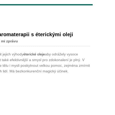
Live
aromaterapii s éterickými oleji
 mi zprávu
t jejich výhody
éterické oleje
aby odrážely vysoce
ot také efektivnější a smysl pro zdokonalení je plný. V
e tělu i mysli poskytnout velkou pomoc, zejména zmírnit
ých lidí. Má bezkonkurenční magický účinek.