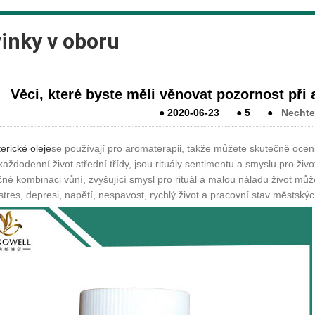
inky v oboru
Věci, které byste měli věnovat pozornost při 
●
2020-06-23
●
5
●
Nechte
terické oleje
se používají pro aromaterapii, takže můžete skutečně oceni
 každodenní život střední třídy, jsou rituály sentimentu a smyslu pro živ
né kombinaci vůní, zvyšující smysl pro rituál a malou náladu život můž
stres, depresi, napětí, nespavost, rychlý život a pracovní stav městsk