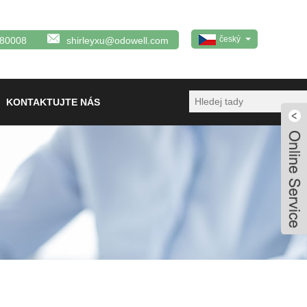
český
380008
shirleyxu@odowell.com
KONTAKTUJTE NÁS