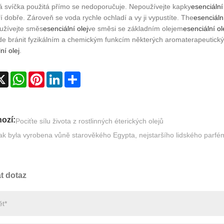
á svíčka použitá přímo se nedoporučuje. Nepoužívejte kapky
esenciální 
í dobře. Zároveň se voda rychle ochladí a vy ji vypustíte. The
esenciální
užívejte směs
esenciální olej
ve směsi se základním olejem
esenciální ol
de bránit fyzikálním a chemickým funkcím některých aromaterapeutických
ní olej
.
cebook
X
WhatsApp
Pinterest
LinkedIn
Share
ozí:
Pociťte sílu života z rostlinných éterických olejů
ak byla vyrobena vůně starověkého Egypta, nejstaršího lidského parf
t dotaz