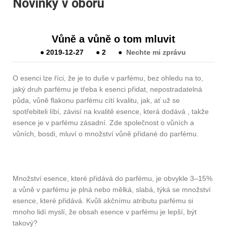
Novinky v oboru
Vůně a vůně o tom mluvit
●
2019-12-27
●
2
●
Nechte mi zprávu
O esenci lze říci, že je to duše v parfému, bez ohledu na to,
jaký druh parfému je třeba k esenci přidat, nepostradatelná
půda, vůně flakonu parfému cítí kvalitu, jak, ať už se
spotřebiteli líbí, závisí na kvalitě esence, která dodává , takže
esence je v parfému zásadní. Zde společnost o vůních a
vůních, bosdi, mluví o množství vůně přidané do parfému.
Množství esence, které přidává do parfému, je obvykle 3–15%
a vůně v parfému je plná nebo mělká, slabá, týká se množství
esence, které přidává. Kvůli akčnímu atributu parfému si
mnoho lidí myslí, že obsah esence v parfému je lepší, být
takový?