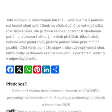
Toto vnímání je samozřejmě falešné. I když esence v parfému
má kromě chuti také účinek na přidání vůně, je velmi důležitá
role sladké vůně, ale je dobré věnovat pozornost vhodnému
parfému, dokonce i některým z těch plnějších. tělové vůně,
nebude moc přidat chuť, protože parfém vůně příliš mnoho
později, těžší vůně, se může objevit i štiplavá nepříjemná chuť,
takže druhy parfémové esence v souladu s parfémem kontroly
v odpovídající míře.
Facebook
X
WhatsApp
Pinterest
LinkedIn
Share
Předchozí:
​S více než dvěma desetiletími zkušeností se ODOWELL
prezentuje na Mezinárodním fóru vědy a technologie o vůních
a kosmetice 2025
další:
Proč musíme do produktu přidat esenci?