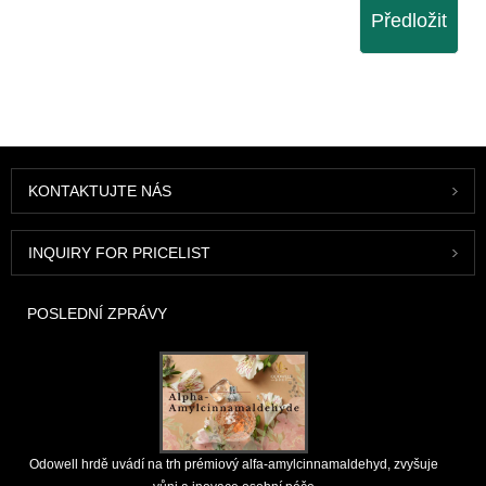
Předložit
KONTAKTUJTE NÁS
INQUIRY FOR PRICELIST
POSLEDNÍ ZPRÁVY
Odowell hrdě uvádí na trh prémiový alfa-amylcinnamaldehyd, zvyšuje