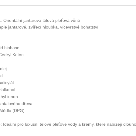
: Orientální jantarová tělová pleťová vůně
Teplé jantarové, zvířecí hloubka, vícevrstvé bohatství
d biobase
Cedryl Keton
olej
id
alicylát
lalkohol
hyl ionon
santalového dřeva
štědlo (DPG)
: Ideální pro luxusní tělové pleťové vody a krémy, které nabízejí dlouh