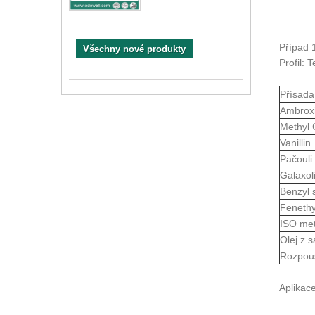
Případ 1
Všechny nové produkty
Profil: 
Přísada
Ambroxi
Methyl 
Vanillin
Pačouli 
Galaxol
Benzyl s
Fenethy
ISO met
Olej z 
Rozpou
Aplikace