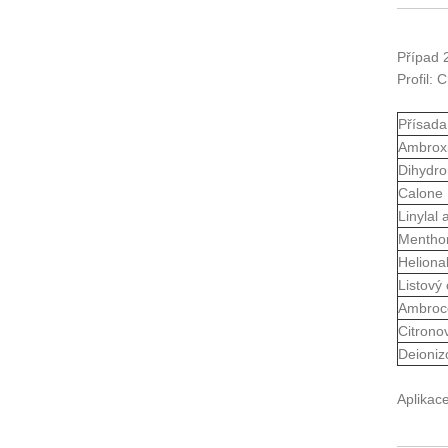
Případ 
Profil: 
Přísada
Ambroxi
Dihydro
Calone
Linylal 
Menthon
Heliona
Listový 
Ambroc
Citronov
Deioniz
Aplikace