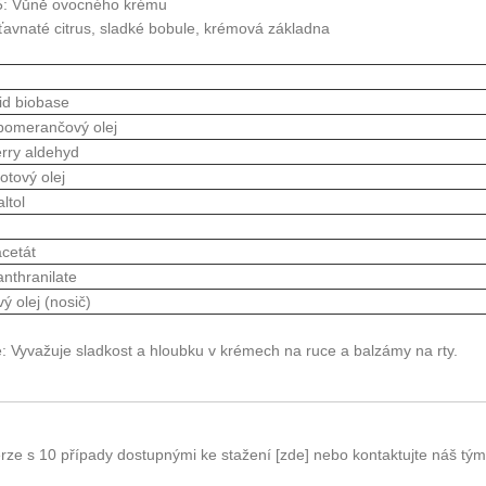
5: Vůně ovocného krému
Šťavnaté citrus, sladké bobule, krémová základna
d biobase
pomerančový olej
rry aldehyd
tový olej
ltol
acetát
anthranilate
ý olej (nosič)
e: Vyvažuje sladkost a hloubku v krémech na ruce a balzámy na rty.
erze s 10 případy dostupnými ke stažení [zde] nebo kontaktujte náš tým