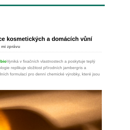
Live
ace kosmetických a domácích vůní
 mi zprávu
 bio
Vyniká v fixačních vlastnostech a poskytuje teplý
ogie replikuje složitost přírodních jambergris a
álních formulací pro denní chemické výrobky, které jsou