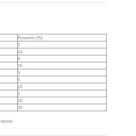
Procento (%)
5
12
8
15
3
5
10
2
10
30
rstvost.