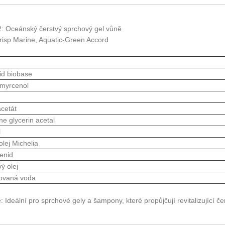
2: Oceánský čerstvý sprchový gel vůně
Crisp Marine, Aquatic-Green Accord
d biobase
myrcenol
acetát
e glycerin acetal
l
olej Michelia
enid
ý olej
ovaná voda
: Ideální pro sprchové gely a šampony, které propůjčují revitalizující če