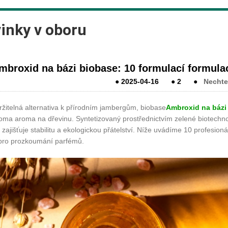
inky v oboru
mbroxid na bázi biobase: 10 formulací formul
●
2025-04-16
●
2
●
Nechte
ržitelná alternativa k přírodním jambergům, biobase
Ambroxid na bázi
roma aroma na dřevinu. Syntetizovaný prostřednictvím zelené biotechnol
zajišťuje stabilitu a ekologickou přátelství. Níže uvádíme 10 profesion
pro prozkoumání parfémů.