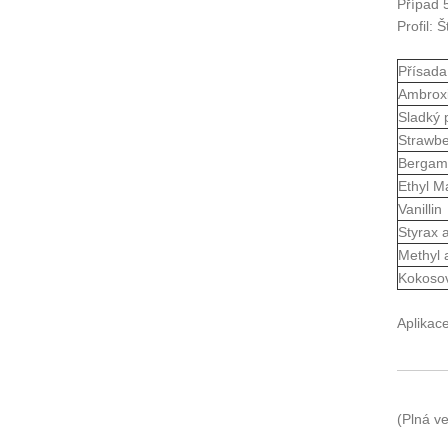
Případ 
Profil: 
Přísada
Ambroxi
Sladký 
Strawbe
Bergamo
Ethyl Ma
Vanillin
Styrax 
Methyl 
Kokosov
Aplikac
(Plná v