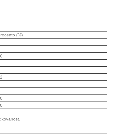
rocento (%)
0
2
0
0
tikovanost.