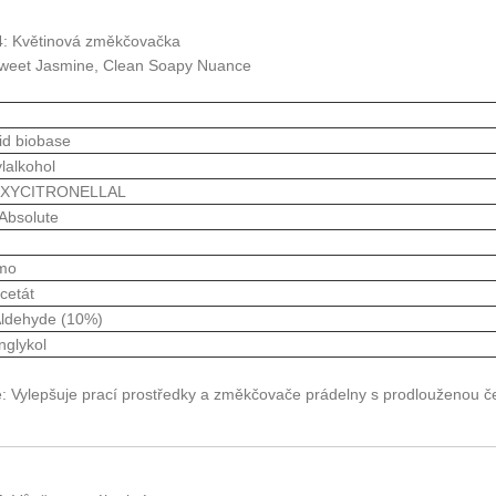
4: Květinová změkčovačka
 Sweet Jasmine, Clean Soapy Nuance
d biobase
lalkohol
XYCITRONELLAL
Absolute
žmo
cetát
Aldehyde (10%)
nglykol
e: Vylepšuje prací prostředky a změkčovače prádelny s prodlouženou če