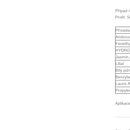
Případ 
Profil:
Přísada
Ambroxi
Fenethy
HYDRO
Jasmin 
Lilial
Bílý pi
Benzyla
Lauric 
Propyle
Aplikac