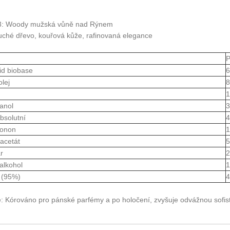
 3: Woody mužská vůně nad Rýnem
 suché dřevo, kouřová kůže, rafinovaná elegance
P
d biobase
6
olej
8
1
anol
3
bsolutní
4
ionon
1
acetát
5
r
2
alkohol
1
 (95%)
4
e: Kórováno pro pánské parfémy a po holočení, zvyšuje odvážnou sofis