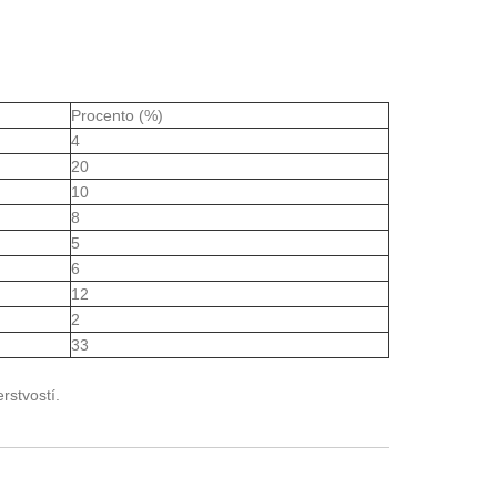
Procento (%)
4
20
10
8
5
6
12
2
33
rstvostí.