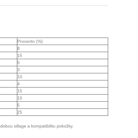
Procento (%)
8
15
5
3
10
4
15
10
5
25
odobou sillage a kompatibilitu pokožky.