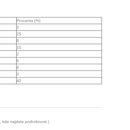
Procento (%)
3
25
8
10
2
5
4
3
40
, kde najdete podrobnosti.)