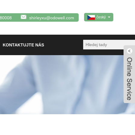
český
380008
shirleyxu@odowell.com
KONTAKTUJTE NÁS