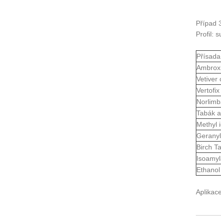
Případ
Profil:
Přísada
Ambroxi
Vetiver 
Vertofix
Norlimb
Tabák a
Methyl 
Geranyl
Birch Ta
Isoamyl
Ethanol
Aplikac