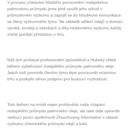
V procesu získávání hlubšího porozumění malajskému
palmovému průmyslu jsme plně využili jeho výhod v
průmyslovém výzkumu a zapojili se do hloubkové komunikace
se členy výzkumného týmu. Na základě sdílení údajů o domácí
výrobě, prodeji a zásobách a díky nedávnému výzkumu každý
získal jasnější představu o trhu.
Náš tým prokázal profesionální způsobilost a hluboký vhled
během vyšetřování malajského průmyslu palmového oleje.
Jejich úsilí pomohlo členům týmu lépe porozumět místnímu
trhu a poskytlo silnou podporu pro budoucí rozhodnutí.
Toto šetření na místě nejen prohloubilo naše chápání
malajského průmyslu palmového oleje, ale také dále upevnilo
vedoucí pozici společnosti Zhuochuang Information v oblasti
výzkumu chemického průmyslu olejů a tuků.