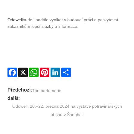
Odowell
bude i nadále vynikat v budoucí práci a poskytovat
zákazníkům lepší služby a informace.
Facebook
X
WhatsApp
Pinterest
LinkedIn
Share
Předchozí:
Tón parfumerie
další:
Odowell, 20.–22. března 2024 na výstavě potravinářských
přísad v Šanghaji