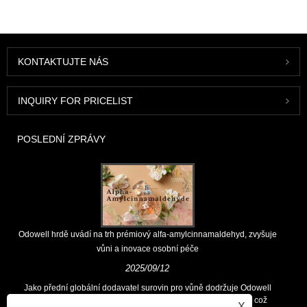
KONTAKTUJTE NÁS
INQUIRY FOR PRICELIST
POSLEDNÍ ZPRÁVY
Odowell hrdě uvádí na trh prémiový alfa-amylcinnamaldehyd, zvyšuje
vůni a inovace osobní péče
2025/09/12
Jako přední globální dodavatel surovin pro vůně dodržuje Odowell
hlavní filozofii „zaměřených na inovace zaměřené na kvalitu, což
X