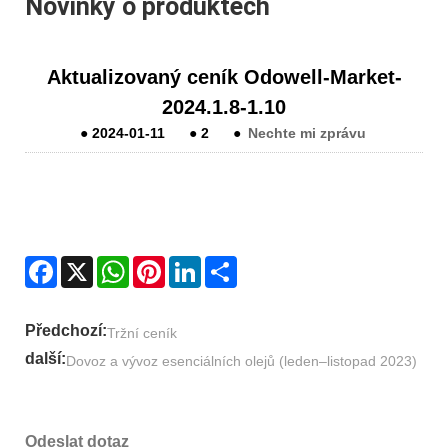
Novinky o produktech
Aktualizovaný ceník Odowell-Market-
2024.1.8-1.10
●
2024-01-11
●
2
●
Nechte mi zprávu
Facebook
X
WhatsApp
Pinterest
LinkedIn
Share
Předchozí:
Tržní ceník
další:
Dovoz a vývoz esenciálních olejů (leden–listopad 2023)
Odeslat dotaz