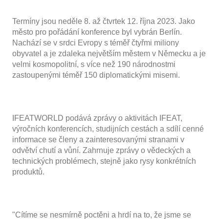
Termíny jsou neděle 8. až čtvrtek 12. října 2023. Jako
město pro pořádání konference byl vybrán Berlín.
Nachází se v srdci Evropy s téměř čtyřmi miliony
obyvatel a je zdaleka největším městem v Německu a je
velmi kosmopolitní, s více než 190 národnostmi
zastoupenými téměř 150 diplomatickými misemi.
IFEATWORLD podává zprávy o aktivitách IFEAT,
výročních konferencích, studijních cestách a sdílí cenné
informace se členy a zainteresovanými stranami v
odvětví chutí a vůní. Zahrnuje zprávy o vědeckých a
technických problémech, stejně jako rysy konkrétních
produktů.
"Cítíme se nesmírně poctěni a hrdí na to, že jsme se