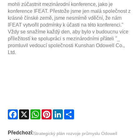
mohli zúčastnit mezinárodní konference, jako je
konference IFEAT. Přestože jsme jen malá společnost z
krásné čínské země, jsme nesmírně vděční, že nám
IFEAT vytvořil podmínky k účasti na této konferenci."
Vždy se snažíme každý den, aby bylo v budoucnu více
příležitostí ke spolupráci s mezinárodními přáteli "_
promluvil vedoucí společnosti Kunshan Odowell Co.,
Ltd.
Facebook
X
WhatsApp
Pinterest
LinkedIn
Share
Předchozí:
Strategický plán rozvoje průmyslu Odowell