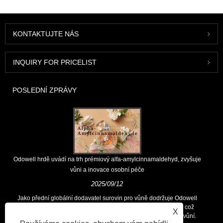
KONTAKTUJTE NÁS
INQUIRY FOR PRICELIST
POSLEDNÍ ZPRÁVY
Odowell hrdě uvádí na trh prémiový alfa-amylcinnamaldehyd, zvyšuje
vůni a inovace osobní péče
2025/09/12
Jako přední globální dodavatel surovin pro vůně dodržuje Odowell
hlavní filozofii „zaměřených na inovace zaměřené na kvalitu, což
X
zákazníkům po celém světě trvale poskytuje vynikající řešení vůní.