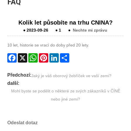
FAQ
Kolik let působíte na trhu CNINA?
●
2023-09-26
●
1
●
Nechte mi zprávu
10 let, historie se vrací do doby před 20 lety.
Facebook
X
WhatsApp
Pinterest
LinkedIn
Share
Předchozí:
Jaký je váš oborový žebříček ve vaší zemi?
další:
Mohl byste se podělit o některé ze svých zákazníků v ČÍNĚ
nebo jiné zemi?
Odeslat dotaz