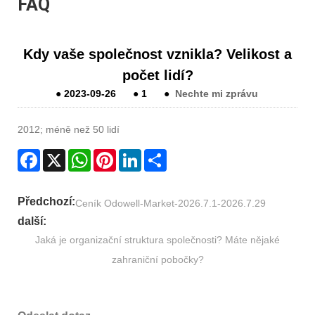
FAQ
Kdy vaše společnost vznikla? Velikost a
počet lidí?
●
2023-09-26
●
1
●
Nechte mi zprávu
2012; méně než 50 lidí
Facebook
X
WhatsApp
Pinterest
LinkedIn
Share
Předchozí:
Ceník Odowell-Market-2026.7.1-2026.7.29
další:
Jaká je organizační struktura společnosti? Máte nějaké
zahraniční pobočky?