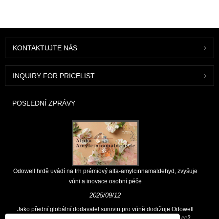
KONTAKTUJTE NÁS
INQUIRY FOR PRICELIST
POSLEDNÍ ZPRÁVY
Odowell hrdě uvádí na trh prémiový alfa-amylcinnamaldehyd, zvyšuje
vůni a inovace osobní péče
2025/09/12
Jako přední globální dodavatel surovin pro vůně dodržuje Odowell
hlavní filozofii „zaměřených na inovace zaměřené na kvalitu, což