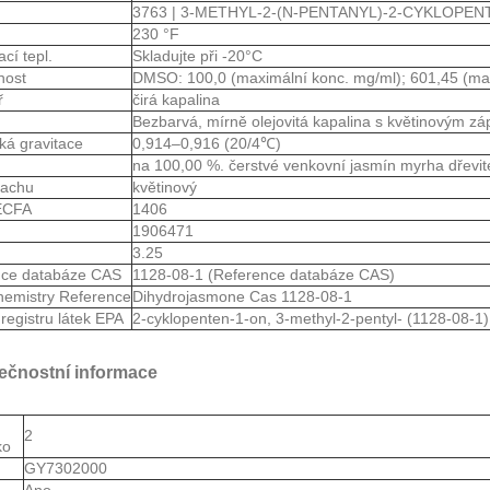
3763 | 3-METHYL-2-(N-PENTANYL)-2-CYKLOPEN
230 °F
ací tepl.
Skladujte při -20°C
nost
DMSO: 100,0 (maximální konc. mg/ml); 601,45 (ma
ř
čirá kapalina
Bezbarvá, mírně olejovitá kapalina s květinovým 
cká gravitace
0,914–0,916 (20/4℃)
na 100,00 %. čerstvé venkovní jasmín myrha dřevité
pachu
květinový
JECFA
1406
1906471
3.25
nce databáze CAS
1128-08-1 (Reference databáze CAS)
emistry Reference
Dihydrojasmone Cas 1128-08-1
registru látek EPA
2-cyklopenten-1-on, 3-methyl-2-pentyl- (1128-08-1)
ečnostní informace
2
ko
S
GY7302000
Ano