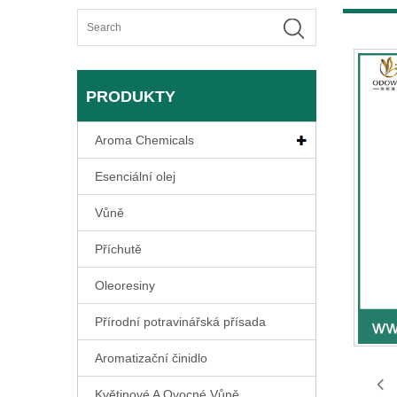
PRODUKTY
Aroma Chemicals
Esenciální olej
Vůně
Příchutě
Oleoresiny
Přírodní potravinářská přísada
Aromatizační činidlo
Květinové A Ovocné Vůně