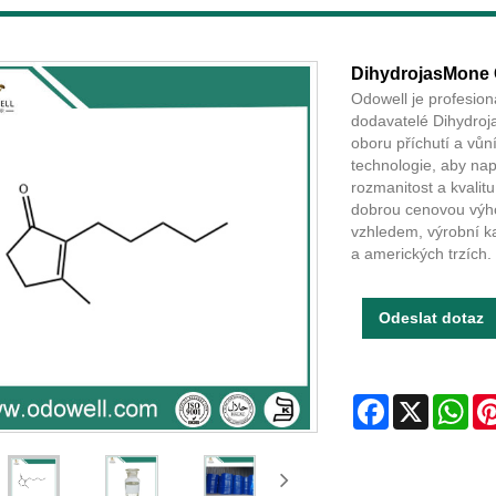
DihydrojasMone 
Odowell je profesio
dodavatelé Dihydroj
oboru příchutí a vůn
technologie, aby nap
rozmanitost a kvali
dobrou cenovou výho
vzhledem, výrobní ka
a amerických trzích.
Odeslat dotaz
Facebook
X
Wha