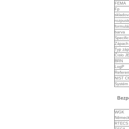
FEMA
Fp
skladov
rozpust
formulá
barva
Specifi
Zápach
Typ zá
Číslo 
BRN
LogP
Refere
NIST Ch
Systém 
Bezp
WGK
Němec
RTEC
TSCA