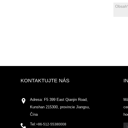
KONTAKTUJTE NÁS
I
Adresa: F5 399 East Qianjin Road,
Má
Kunshan 215300, provincie Jiangsu,
ce
Čína
ho
Tel:
+86-512-55380008