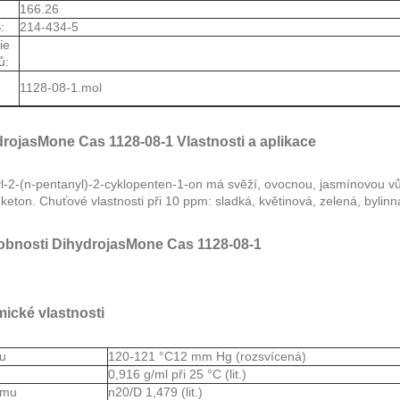
166.26
:
214-434-5
ie
ů:
1128-08-1.mol
rojasMone Cas 1128-08-1 Vlastnosti a aplikace
l-2-(n-pentanyl)-2-cyklopenten-1-on má svěží, ovocnou, jasmínovou vů
 keton. Chuťové vlastnosti při 10 ppm: sladká, květinová, zelená, bylin
obnosti DihydrojasMone Cas 1128-08-1
ické vlastnosti
ru
120-121 °C12 mm Hg (rozsvícená)
a
0,916 g/ml při 25 °C (lit.)
lomu
n20/D 1,479 (lit.)