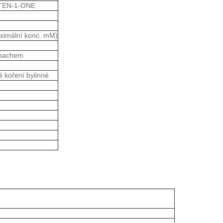
TEN-1-ONE
ximální konc. mM)
zápachem
 koření bylinné