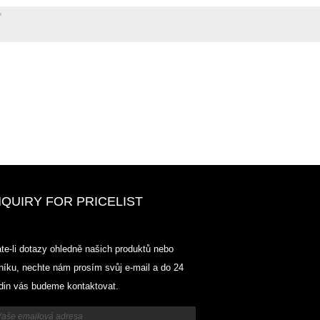
NQUIRY FOR PRICELIST
Odowell-Market Ceník-2025.6.14-
te-li dotazy ohledně našich produktů nebo
2025.07.25
níku, nechte nám prosím svůj e-mail a do 24
2025/07/25
din vás budeme kontaktovat.
Odowell-Market Ceník-2025.6.14-
2025.07.25