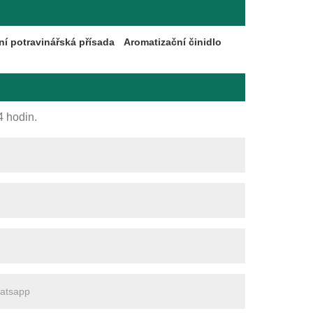
ní potravinářská přísada
Aromatizační činidlo
4 hodin.