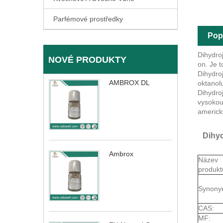
Parfémové prostředky
Pop
Dihydro
NOVÉ PRODUKTY
on. Je t
Dihydro
AMBROX DL
oktanolu
Dihydro
vysokou
americký
Dihyd
Ambrox
Název
produkt
Synony
CAS:
MF: