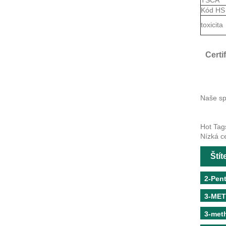
Kód H
toxicita
Certi
Naše sp
Hot Tag
Nízká ce
Ští
2-Pent
3-ME
3-meth