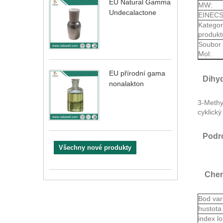
EU Natural Gamma
MW:
Undecalactone
EINECS
Kategor
produkt
Soubor
Mol:
EU přírodní gama
Dihyd
nonalakton
3-Methy
cyklický
Podr
Všechny nové produkty
Chem
Bod va
hustot
index 