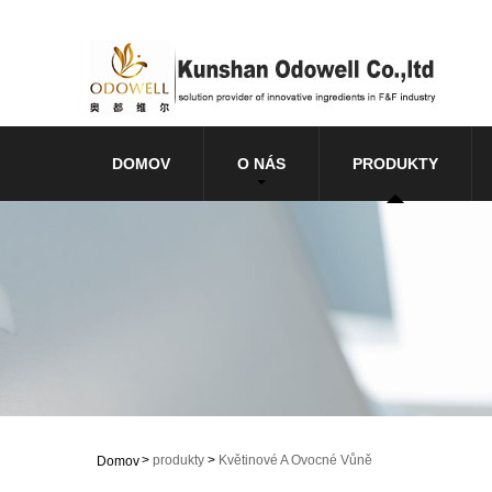
DOMOV
O NÁS
PRODUKTY
>
produkty
>
Květinové A Ovocné Vůně
Domov