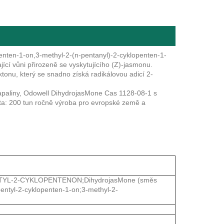
enten-1-on,3-methyl-2-(n-pentanyl)-2-cyklopenten-1-
jící vůni přirozeně se vyskytujícího (Z)-jasmonu.
nu, který se snadno získá radikálovou adicí 2-
kapaliny, Odowell DihydrojasMone Cas 1128-08-1 s
ta: 200 tun ročně výroba pro evropské země a
YL-2-CYKLOPENTENON;DihydrojasMone (směs
pentyl-2-cyklopenten-1-on;3-methyl-2-