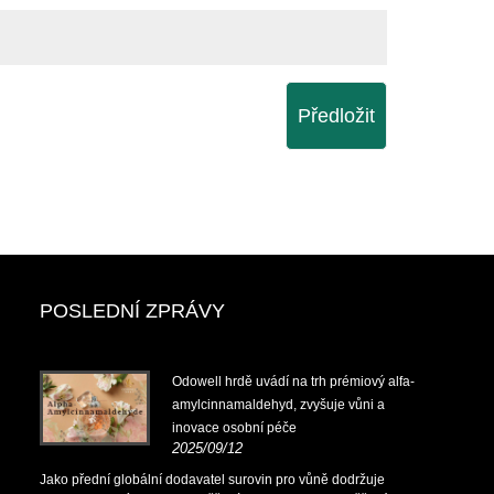
Předložit
POSLEDNÍ ZPRÁVY
Odowell hrdě uvádí na trh prémiový alfa-
amylcinnamaldehyd, zvyšuje vůni a
inovace osobní péče
2025/09/12
Jako přední globální dodavatel surovin pro vůně dodržuje