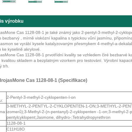
is výrobku
jasMone Cas 1128-08-1 je také známý jako 2-pentyl-3-methyl-2-cyklop
o bezbarvý , mírně viskózní kapalina s typickou vůní jasmínu, připomína
jasmon se vyrábí kysele katalyzovaným přesmykem 4-methyl-a-dekalakto
 ke kyselině akrylové.
jasMone Cas 1128-08-1 prvotřídní kvality se vzhledem čiré bezbarvé 
 kvalitou skladem a bezplatným vzorkem pro testování. Výrobní kapaci
 trh.
rojasMone Cas 1128-08-1 (Specifikace)
2-Pentyl-3-methyl-2-cyklopenten-l-on
u:
3-METHYL-2-PENTYL-2-CYKLOPENTEN-1-ON;3-METHYL-2-PENT
ma:
izomerů);3-Methyl-2-(n-pentanyl)-2-cyklopenten -1-on;3-methyl-2-
pentylcyklopent;Jasmone, dihydro-;Tetrahydropyrethron
1128-08-1
C11H18O