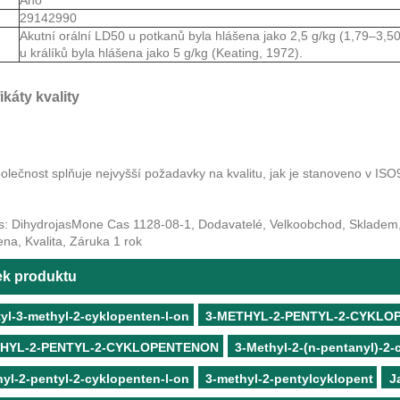
S
29142990
Akutní orální LD50 u potkanů ​​byla hlášena jako 2,5 g/kg (1,79–3,
u králíků byla hlášena jako 5 g/kg (Keating, 1972).
fikáty kvality
olečnost splňuje nejvyšší požadavky na kvalitu, jak je stanoveno v ISO
s: DihydrojasMone Cas 1128-08-1, Dodavatelé, Velkoobchod, Skladem,
na, Kvalita, Záruka 1 rok
tek produktu
yl-3-methyl-2-cyklopenten-l-on
3-METHYL-2-PENTYL-2-CYKLO
THYL-2-PENTYL-2-CYKLOPENTENON
3-Methyl-2-(n-pentanyl)-2-
yl-2-pentyl-2-cyklopenten-l-on
3-methyl-2-pentylcyklopent
J