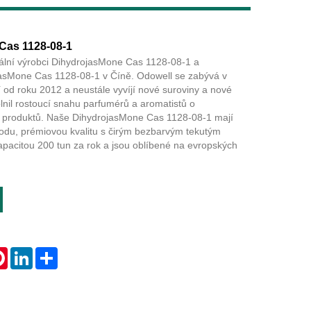
Live
Cas 1128-08-1
nální výrobci DihydrojasMone Cas 1128-08-1 a
asMone Cas 1128-08-1 v Číně. Odowell se zabývá v
í od roku 2012 a neustále vyvíjí nové suroviny a nové
lnil rostoucí snahu parfumérů a aromatistů o
tu produktů. Naše DihydrojasMone Cas 1128-08-1 mají
du, prémiovou kvalitu s čirým bezbarvým tekutým
pacitou 200 tun za rok a jsou oblíbené na evropských
tsApp
Pinterest
LinkedIn
Share