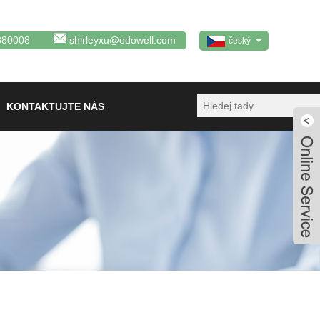
380008
shirleyxu@odowell.com
český
KONTAKTUJTE NÁS