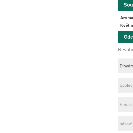
Souv
Aroma
Květi
Ode
Neváhe