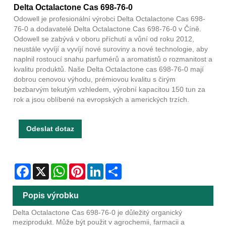
Delta Octalactone Cas 698-76-0
Odowell je profesionální výrobci Delta Octalactone Cas 698-
76-0 a dodavatelé Delta Octalactone Cas 698-76-0 v Číně.
Odowell se zabývá v oboru příchutí a vůní od roku 2012,
neustále vyvíjí a vyvíjí nové suroviny a nové technologie, aby
naplnil rostoucí snahu parfumérů a aromatistů o rozmanitost a
kvalitu produktů. Naše Delta Octalactone cas 698-76-0 mají
dobrou cenovou výhodu, prémiovou kvalitu s čirým
bezbarvým tekutým vzhledem, výrobní kapacitou 150 tun za
rok a jsou oblíbené na evropských a amerických trzích.
Odeslat dotaz
Facebook
X
WhatsApp
Pinterest
LinkedIn
Share
Popis výrobku
Delta Octalactone Cas 698-76-0 je důležitý organický
meziprodukt. Může být použit v agrochemii, farmacii a