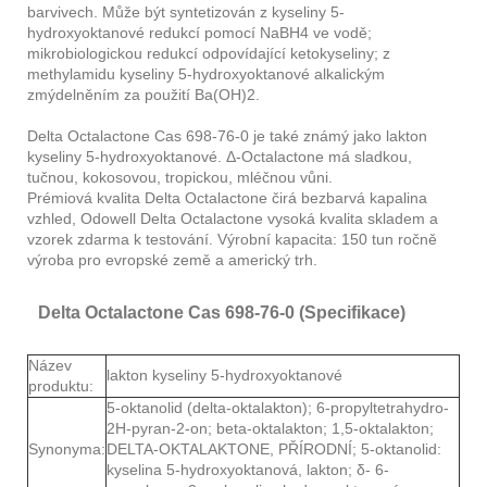
barvivech. Může být syntetizován z kyseliny 5-
hydroxyoktanové redukcí pomocí NaBH4 ve vodě;
mikrobiologickou redukcí odpovídající ketokyseliny; z
methylamidu kyseliny 5-hydroxyoktanové alkalickým
zmýdelněním za použití Ba(OH)2.
Delta Octalactone Cas 698-76-0 je také známý jako lakton
kyseliny 5-hydroxyoktanové. Δ-Octalactone má sladkou,
tučnou, kokosovou, tropickou, mléčnou vůni.
Prémiová kvalita Delta Octalactone čirá bezbarvá kapalina
vzhled, Odowell Delta Octalactone vysoká kvalita skladem a
vzorek zdarma k testování. Výrobní kapacita: 150 tun ročně
výroba pro evropské země a americký trh.
Delta Octalactone Cas 698-76-0 (Specifikace)
Název
lakton kyseliny 5-hydroxyoktanové
produktu:
5-oktanolid (delta-oktalakton); 6-propyltetrahydro-
2H-pyran-2-on; beta-oktalakton; 1,5-oktalakton;
Synonyma:
DELTA-OKTALAKTONE, PŘÍRODNÍ; 5-oktanolid:
kyselina 5-hydroxyoktanová, lakton; δ- 6-