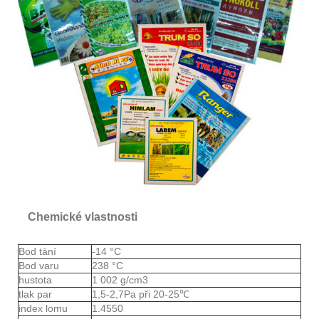
Chemické vlastnosti
Bod tání
-14 °C
Bod varu
238 °C
hustota
1 002 g/cm3
tlak par
1,5-2,7Pa při 20-25℃
index lomu
1.4550