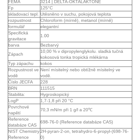
FEMA
3214 | DELTA-OKTALAKTONE
Fp
125°C
skladovací tepl.
Utěsněno v suchu, pokojová teplota
rozpustnost
Chloroform (mírně), metanol (mírně)
formulář
elegantní
Specifická
1.00
gravitace
barva
Bezbarvý
10,00 % v dipropylenglykolu. sladká tučná
Zápach
kokosová tonka tropická mlékárna
Typ zápachu
kokos
Rozpustnost ve
Není mísitelný nebo obtížně mísitelný ve
vodě
vodě.
Číslo JECFA
228
BRN
111515
Stabilita:
Hygroskopický
LogP
1,7-1,8 při 20 °C
Povrchové
70,3 mN/m při 1 g/l a 20℃
napětí
Reference
698-76-0 (Reference databáze CAS)
databáze CAS
NIST Chemistry
2H-pyran-2-on, tetrahydro-6-propyl-(698-76-
Reference
0)