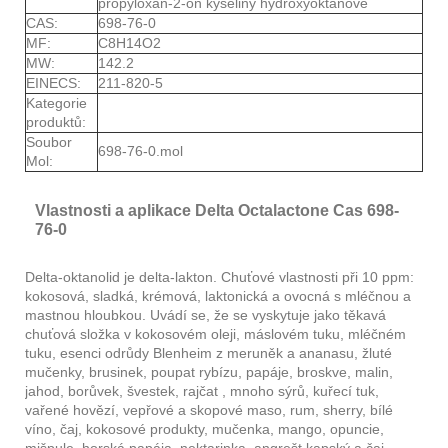
propyloxan-2-on kyseliny hydroxyoktanové
CAS:
698-76-0
MF:
C8H14O2
MW:
142.2
EINECS:
211-820-5
Kategorie
produktů:
Soubor
698-76-0.mol
Mol:
Vlastnosti a aplikace Delta Octalactone Cas 698-
76-0
Delta-oktanolid je delta-lakton. Chuťové vlastnosti při 10 ppm:
kokosová, sladká, krémová, laktonická a ovocná s mléčnou a
mastnou hloubkou. Uvádí se, že se vyskytuje jako těkavá
chuťová složka v kokosovém oleji, máslovém tuku, mléčném
tuku, esenci odrůdy Blenheim z meruněk a ananasu, žluté
mučenky, brusinek, poupat rybízu, papáje, broskve, malin,
jahod, borůvek, švestek, rajčat , mnoho sýrů, kuřecí tuk,
vařené hovězí, vepřové a skopové maso, rum, sherry, bílé
víno, čaj, kokosové produkty, mučenka, mango, opuncie,
mišpule, horská papája, nektarinka, angrešt kapský a čaj