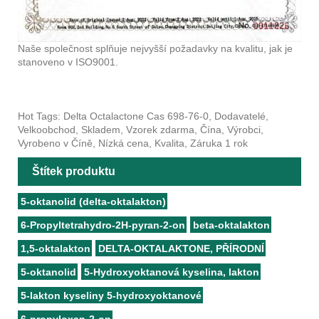
Naše společnost splňuje nejvyšší požadavky na kvalitu, jak je
stanoveno v ISO9001.
Hot Tags: Delta Octalactone Cas 698-76-0, Dodavatelé,
Velkoobchod, Skladem, Vzorek zdarma, Čína, Výrobci,
Vyrobeno v Číně, Nízká cena, Kvalita, Záruka 1 rok
Štítek produktu
5-oktanolid (delta-oktalakton)
6-Propyltetrahydro-2H-pyran-2-on
beta-oktalakton
1,5-oktalakton
DELTA-OKTALAKTONE, PŘÍRODNÍ
5-oktanolid
5-Hydroxyoktanová kyselina, lakton
5-lakton kyseliny 5-hydroxyoktanové
6-propyloxan-2-on