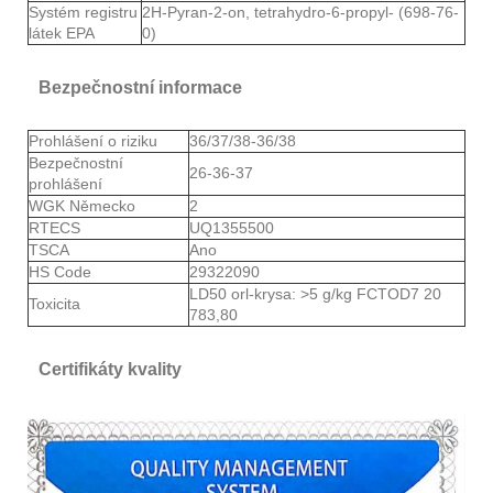
Systém registru
2H-Pyran-2-on, tetrahydro-6-propyl- (698-76-
látek EPA
0)
Bezpečnostní informace
Prohlášení o riziku
36/37/38-36/38
Bezpečnostní
26-36-37
prohlášení
WGK Německo
2
RTECS
UQ1355500
TSCA
Ano
HS Code
29322090
LD50 orl-krysa: >5 g/kg FCTOD7 20
Toxicita
783,80
Certifikáty kvality